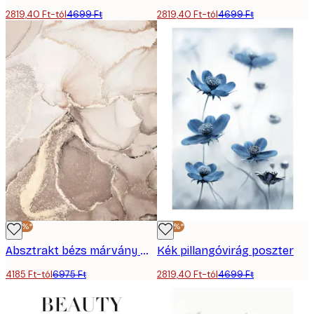
2819,40 Ft-tól
4699 Ft
2819,40 Ft-tól
4699 Ft
-40%*
-40%*
Absztrakt bézs márvány No2 poszter
Kék pillangóvirág poszter
4185 Ft-tól
6975 Ft
2819,40 Ft-tól
4699 Ft