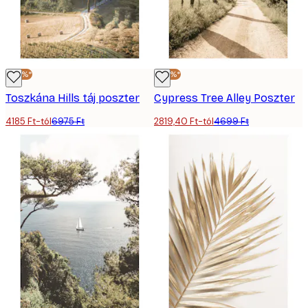
-40%*
-40%*
Toszkána Hills táj poszter
Cypress Tree Alley Poszter
4185 Ft-tól
6975 Ft
2819,40 Ft-tól
4699 Ft