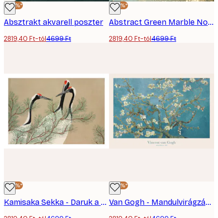
-40%*
-40%*
Absztrakt akvarell poszter
Abstract Green Marble No1 Poszter
2819,40 Ft-tól
4699 Ft
2819,40 Ft-tól
4699 Ft
-40%*
-40%*
Kamisaka Sekka - Daruk a Momoyogusa Poszter
Van Gogh - Mandulvirágzás Poszter