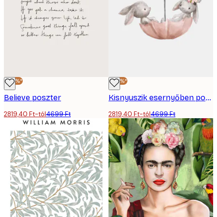
-40%*
-40%*
Believe poszter
Kisnyuszik esernyőben poszter
2819,40 Ft-tól
4699 Ft
2819,40 Ft-tól
4699 Ft