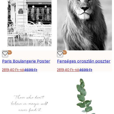
-40%*
-40%*
Paris Boulangerie Poster
Fenséges oroszlán poszter
2819,40 Ft-tól
4699 Ft
2819,40 Ft-tól
4699 Ft