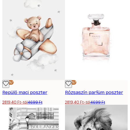
-40%*
-40%*
Repülő maci poszter
Rózsaszín parfüm poszter
2819,40 Ft-tól
4699 Ft
2819,40 Ft-tól
4699 Ft