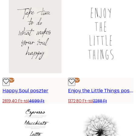
-40%*
-40%*
Happy Soul poszter
Enjoy the Little Things poszter
2819,40 Ft-tól
4699 Ft
1372,80 Ft-tól
2288 Ft