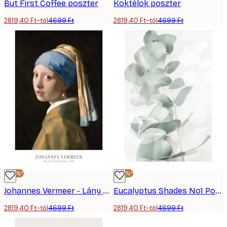
But First Coffee poszter
Koktélok poszter
2819,40 Ft-tól
4699 Ft
2819,40 Ft-tól
4699 Ft
-40%*
-40%*
Johannes Vermeer - Lány gyöngy fülbevalóval Poszter
Eucalyptus Shades No1 Poster
2819,40 Ft-tól
4699 Ft
2819,40 Ft-tól
4699 Ft