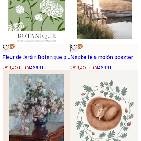
-40%*
-40%*
Fleur de Jardin Botanique poszter
Napkelte a mólón poszter
2819,40 Ft-tól
4699 Ft
2819,40 Ft-tól
4699 Ft