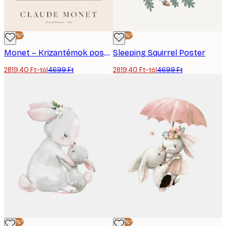
-40%*
-40%*
Monet – Krizantémok poszter
Sleeping Squirrel Poster
2819,40 Ft-tól
4699 Ft
2819,40 Ft-tól
4699 Ft
-40%*
-40%*