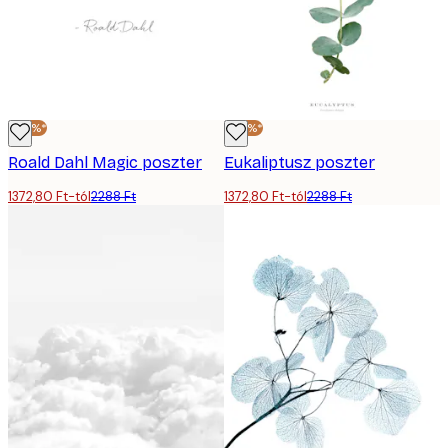
-40%*
-40%*
Roald Dahl Magic poszter
Eukaliptusz poszter
1372,80 Ft-tól
2288 Ft
1372,80 Ft-tól
2288 Ft