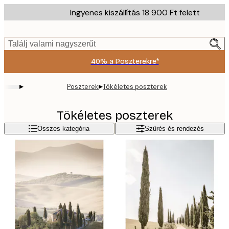
Skip
Ingyenes kiszállítás 18 900 Ft felett
to
main
content.
Találj valami nagyszerűt
40% a Poszterekre*
▸
▸
Poszterek
Tökéletes poszterek
Tökéletes poszterek
Összes kategória
Szűrés és rendezés