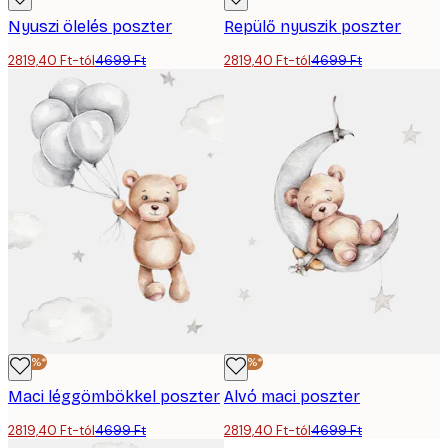
Nyuszi ölelés poszter
Repülő nyuszik poszter
2819,40 Ft-tól
4699 Ft
2819,40 Ft-tól
4699 Ft
-40%*
-40%*
Maci léggömbökkel poszter
Alvó maci poszter
2819,40 Ft-tól
4699 Ft
2819,40 Ft-tól
4699 Ft