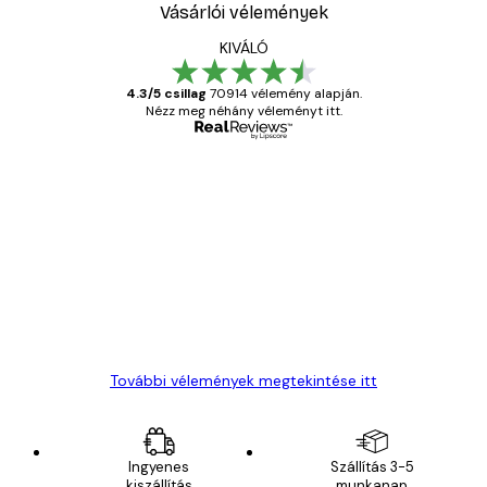
Vásárlói vélemények
KIVÁLÓ
4.3/5 csillag
70914 vélemény alapján.
Nézz meg néhány véleményt itt.
Ellenőrzött vásárló
Vásárlói
vélemények
Everything was OK!
13 máj.
Gábor P
További vélemények megtekintése itt
Ingyenes
Szállítás 3-5
kiszállítás
munkanap