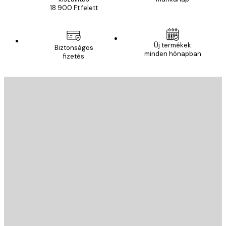
18 900 Ft felett
Új termékek
Biztonságos
minden hónapban
fizetés
E-mail
KÜLDÉS
Áruház
Poster Store
Ügyfélszolgálat