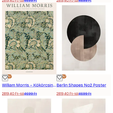
2819,40 Ft-tól
4699 Ft
2819,40 Ft-tól
4699 Ft
-40%*
-40%*
William Morris – Kökörcsin poszter
Berlin Shapes No2 Poster
2819,40 Ft-tól
4699 Ft
2819,40 Ft-tól
4699 Ft