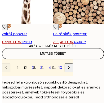
-40%*
-40%*
Zsiráf poszter
Fa rönkök poszter
1372,80 Ft-tól
2288 Ft
2819,40 Ft-tól
4699 Ft
48 / 462 TERMÉK MEGJELENÍTÉSE
MUTASS TÖBBET
2
3
4
…
10
1
Fedezd fel a különböző szobákhoz illő designokat:
hálószobai művészetet, nappali dekorációkat és aranyos
posztereket, amelyek tökéletesek folyosókra és
lépcsőfordulókba. Tedd otthonossá a tered!