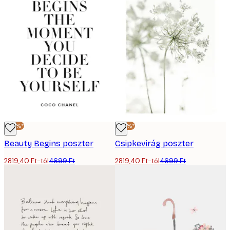
-40%*
-40%*
Beauty Begins poszter
Csipkevirág poszter
2819,40 Ft-tól
4699 Ft
2819,40 Ft-tól
4699 Ft