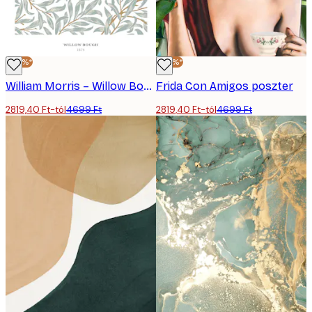
-40%*
-40%*
William Morris – Willow Bough plakát
Frida Con Amigos poszter
2819,40 Ft-tól
4699 Ft
2819,40 Ft-tól
4699 Ft