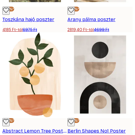
-40%*
-40%*
Toszkána hajó poszter
Arany pálma poszter
4185 Ft-tól
6975 Ft
2819,40 Ft-tól
4699 Ft
-40%*
-40%*
Abstract Lemon Tree Poster
Berlin Shapes No1 Poster