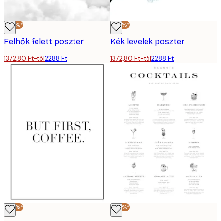
-40%*
-40%*
Felhők felett poszter
Kék levelek poszter
1372,80 Ft-tól
2288 Ft
1372,80 Ft-tól
2288 Ft
-40%*
-40%*