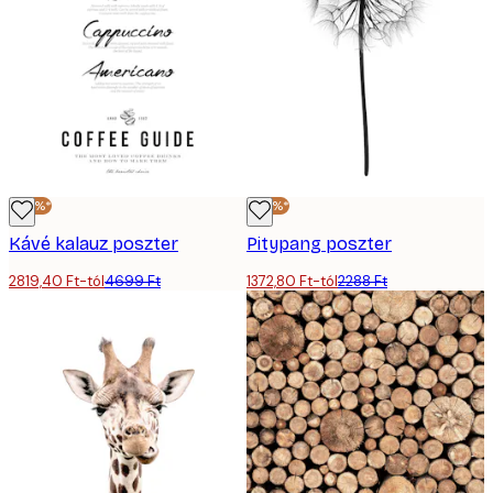
-40%*
-40%*
Kávé kalauz poszter
Pitypang poszter
2819,40 Ft-tól
4699 Ft
1372,80 Ft-tól
2288 Ft