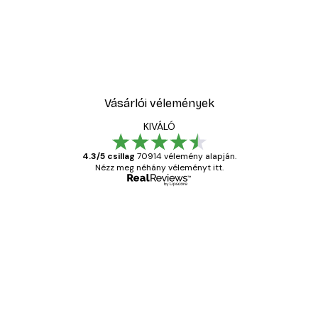
Vásárlói vélemények
KIVÁLÓ
4.3/5 csillag
70914 vélemény alapján.
Nézz meg néhány véleményt itt.
Ellenőrzött vásárló
Vásárlói
vélemények
Everything was OK!
13 máj.
Gábor P