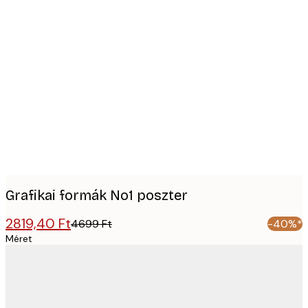
Product
images
Grafikai formák No1 poszter
2819,40 Ft
4699 Ft
-40%*
Méret