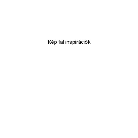
-40%*
e Poster
Lágy impressziók No1 pos
2819,40 Ft-tól
4699 Ft
Kép fal inspirációk