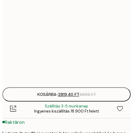
2819,
21x30 cm
4
41
30x40 cm
6
5558,
40x50 cm
9
70
50x70 cm
11 
Frame
options
KOSÁRBA
-
2819,40 FT
4699 FT
Szállítás 3-5 munkanap
Ingyenes kiszállítás 18 900 Ft felett
Raktáron