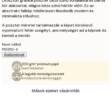
Letisztult grafikai poszter bézs színű vonalakkal és barna
kör alakzattal, világos bézs színű háttér előtt. Ez az
absztrakt falikép tökéletesen illeszkedik modern és
minimalista stílushoz.
A poszter méretei tartalmazzák a képet körülvevő
nyomtatott fehér szegélyt, ami mélységet ad a képnek és
kiemeli a mintát.
Keret nélkül.
PS51310-4
Árelőzmények
200 g/m² prémium papír
matt felülettel.
A legjobb minőségű keretek
kristálytiszta akrilüveggel
Mások ezeket vásárolták