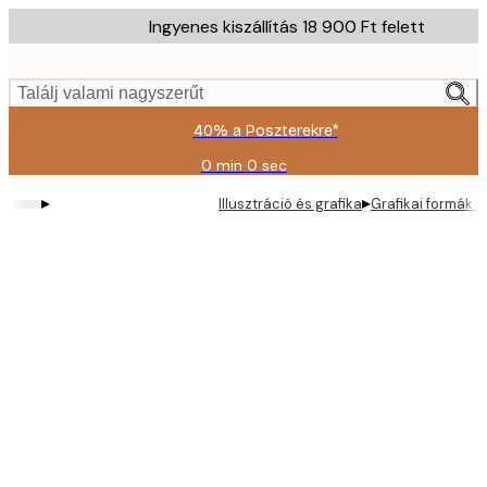
Skip
Ingyenes kiszállítás 18 900 Ft felett
to
main
content.
Találj valami nagyszerűt
40% a Poszterekre*
0 min
0 sec
Érvényes:
2026-
▸
▸
Illusztráció és grafika
Grafikai formák N
08-
09