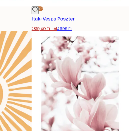
-40%*
Italy Vespa Poszter
2819,40 Ft-tól
4699 Ft