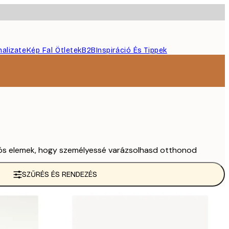
nalizate
Kép Fal Ötletek
B2B
Inspiráció És Tippek
ációs elemek, hogy személyessé varázsolhasd otthonod
SZŰRÉS ÉS RENDEZÉS