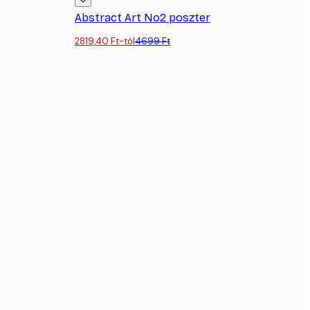
Abstract Art No2 poszter
2819,40 Ft-tól
4699 Ft