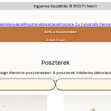
Ingyenes kiszállítás 18 900 Ft felett
ek
Újdonságok
Poszterválogatások
Postere Cu Fotografii Perso
40% a Poszterekre*
0 min
0 sec
Érvényes:
2026-
08-
09
Poszterek
design ihletette posztereinket. A poszterek tökéletes dekor
 kategória és méret választékát. Örömteli vásárlást!
Olvass tovább