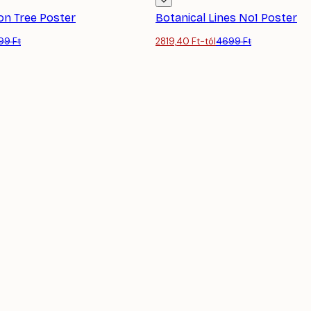
on Tree Poster
Botanical Lines No1 Poster
99 Ft
2819,40 Ft-tól
4699 Ft