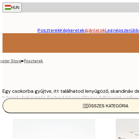
Skip
HUN
to
main
content.
Poszterek
Képkeretek
Ajánlatok
Legnépszerűbb
▸
oster Store
Poszterek
Egy csokorba gyűjtve, itt találhatod lenyűgöző, skandináv 
bármely helyiségét. Fedezd fel csodálatos faliképeink széles
ÖSSZES KATEGÓRIA