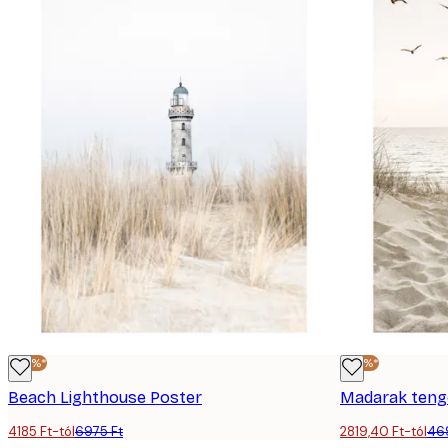
-40%*
-40%*
Beach Lighthouse Poster
Madarak teng
4185 Ft-tól
6975 Ft
2819,40 Ft-tól
46