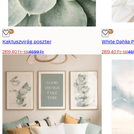
-40%*
-40%*
Kaktuszvirág poszter
White Dahlia 
2819,40 Ft-tól
4699 Ft
2819,40 Ft-tól
46