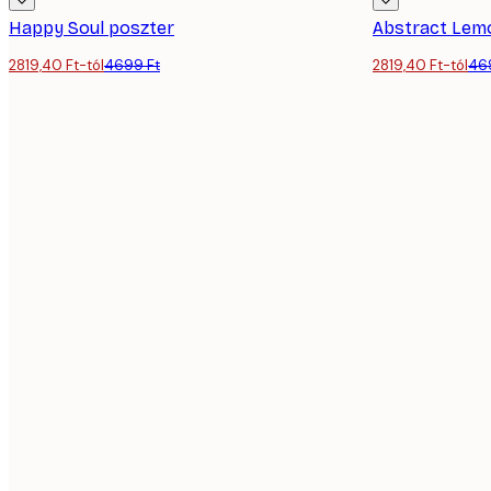
Happy Soul poszter
Abstract Lem
2819,40 Ft-tól
4699 Ft
2819,40 Ft-tól
46