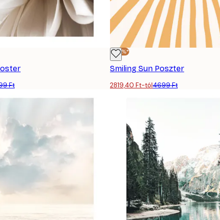
-40%*
Poster
Smiling Sun Poszter
99 Ft
2819,40 Ft-tól
4699 Ft