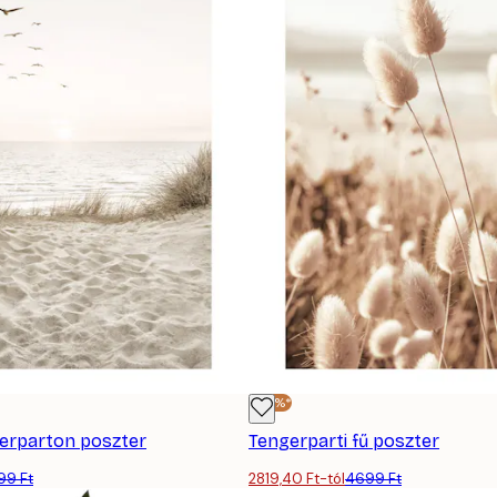
-40%*
erparton poszter
Tengerparti fű poszter
99 Ft
2819,40 Ft-tól
4699 Ft