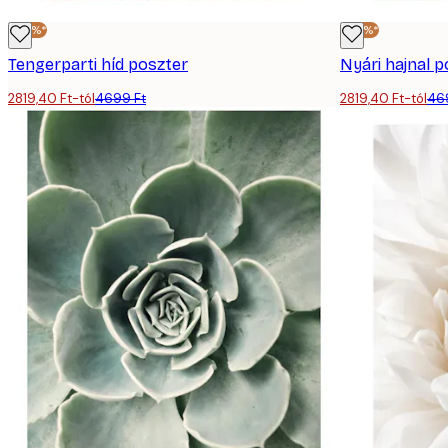
-40%*
-40%*
Tengerparti híd poszter
Nyári hajnal p
2819,40 Ft-tól
4699 Ft
2819,40 Ft-tól
46