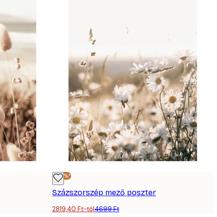
-40%*
Százszorszép mező poszter
2819,40 Ft-tól
4699 Ft