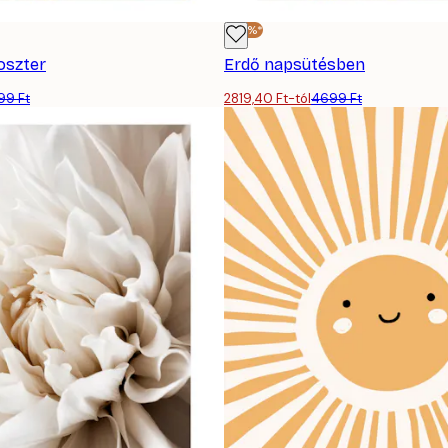
-40%*
oszter
Erdő napsütésben
99 Ft
2819,40 Ft-tól
4699 Ft