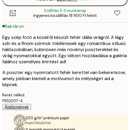
Szállítás 3-5 munkanap
Ingyenes kiszállítás 18 900 Ft felett
Raktáron
Egy szép fotó a közelről készült fehér dália virágról. A lágy
szín és a finom szirmok tökéletesek egy romantikus stílusú
hálószobában, különösen más növényi poszterekkel és
virág nyomatokkal együtt. Egy idézet hozzáadása a galéria
falához személyes érintést ad!
A poszter egy nyomtatott fehér kerettel van bekeretezve,
amely jobban kiemeli a motívumot és mélységet ad a
képnek.
Keret nélkül.
PS52207-4
Árelőzmények
200 g/m² prémium papír
matt felülettel.
A legjobb minőségű keretek