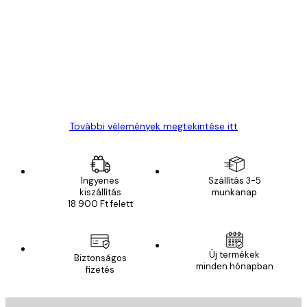
Vásárlói
vélemények
Everything was OK!
13 máj.
Gábor P
További vélemények megtekintése itt
Ingyenes
Szállítás 3-5
kiszállítás
munkanap
18 900 Ft felett
Új termékek
Biztonságos
minden hónapban
fizetés