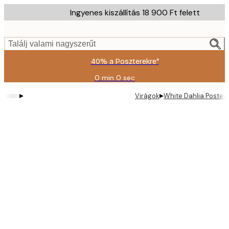
Skip
Ingyenes kiszállítás 18 900 Ft felett
to
main
content.
Találj valami nagyszerűt
40% a Poszterekre*
0 min
0 sec
Érvényes:
2026-
▸
▸
Virágok
White Dahlia Poster
08-
09