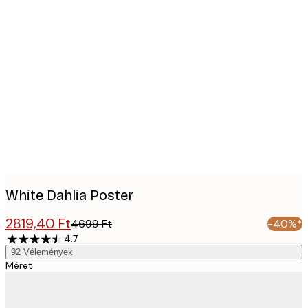
Product
images
White Dahlia Poster
2819,40 Ft
4699 Ft
-40%*
4.7
92
Vélemények
Méret