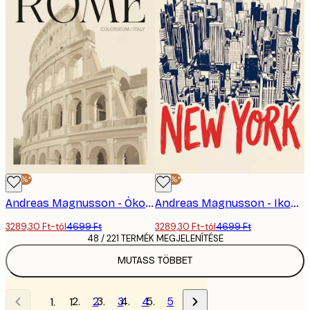
-30%*
-30%*
Andreas Magnusson - Ókori Róma Kolosszeum Poszter
Andreas Magnusson - Ikonikus New York City Poszter
3289,30 Ft-tól
4699 Ft
3289,30 Ft-tól
4699 Ft
48 / 221 TERMÉK MEGJELENÍTÉSE
MUTASS TÖBBET
2
3
4
5
1