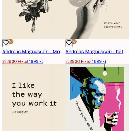
-30%*
-30%*
Andreas Magnusson - Monokróm Rózsacsokor Poszter
Andreas Magnusson - Retro Bor Poszter
3289,30 Ft-tól
4699 Ft
3289,30 Ft-tól
4699 Ft