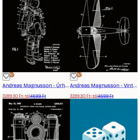
-30%*
-30%*
Andreas Magnusson - Űrhajós Szabadalmi Rajz Poszter
Andreas Magnusson - Vintage Repülőgép Szabadalom Poszter
3289,30 Ft-tól
4699 Ft
3289,30 Ft-tól
4699 Ft