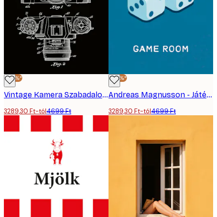
-30%*
-30%*
Vintage Kamera Szabadalom Poszter - Andreas Magnusson
Andreas Magnusson - Játékszoba Kocka Poszter
3289,30 Ft-tól
4699 Ft
3289,30 Ft-tól
4699 Ft