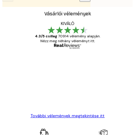
Vásárlói vélemények
KIVÁLÓ
4.3/5 csillag
70914 vélemény alapján.
Nézz meg néhány véleményt itt.
Ellenőrzött vásárló
Vásárlói
vélemények
Everything was OK!
13 máj.
Gábor P
További vélemények megtekintése itt