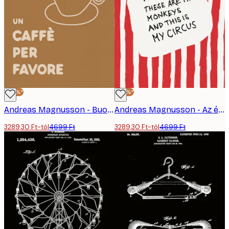
-30%*
-30%*
Andreas Magnusson - Buongiorno Kávéscsésze Poszter
Andreas Magnusson - Az én Cirkuszom, az én Majmaim Poszter
3289,30 Ft-tól
4699 Ft
3289,30 Ft-tól
4699 Ft