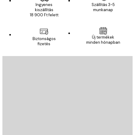
Ingyenes
Szállítás 3-5
kiszállítás
munkanap
18 900 Ft felett
E-mail
Új termékek
Biztonságos
minden hónapban
fizetés
FELIRATKOZÁS
E-mail
KÜLDÉS
Áruház
Poster Store
Ügyfélszolgálat