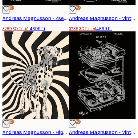
-30%*
-30%*
Andreas Magnusson - Zseböngyújtó Szabadalom Poszter
Andreas Magnusson - Vintage Gitárszabadalom Poszter
3289,30 Ft-tól
4699 Ft
3289,30 Ft-tól
4699 Ft
-30%*
-30%*
Andreas Magnusson - Hipnotikus Dalmata Kutya Poszter
Andreas Magnusson - Vintage Szabadalmi Ábra Poszter