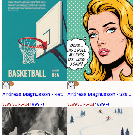
-30%*
-30%*
Andreas Magnusson - Retro Kosárlabda Palánk Poszter
Andreas Magnusson - Szarkasztikus Pop Art Nő Poszter
3289,30 Ft-tól
4699 Ft
3289,30 Ft-tól
4699 Ft