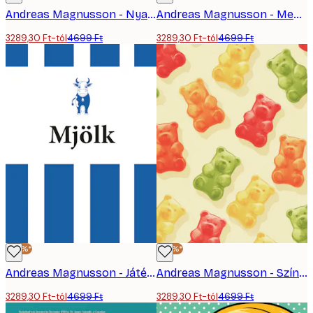
Andreas Magnusson - Nyalóka Ajkak Poszter
Andreas Magnusson - Menő Férfi Piros Autó Poszter
3289,30 Ft-tól
4699 Ft
3289,30 Ft-tól
4699 Ft
-30%*
-30%*
Andreas Magnusson - Játékos Kék Tehén Poszter
Andreas Magnusson - Színes Gumimacik Poszter
3289,30 Ft-tól
4699 Ft
3289,30 Ft-tól
4699 Ft