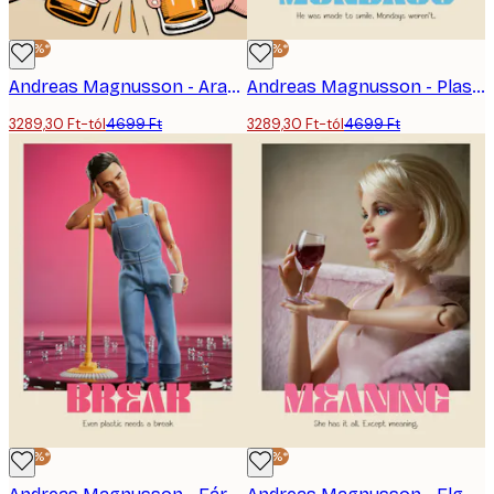
-30%*
-30%*
Andreas Magnusson - Arany Sör Koccintás Poszter
Andreas Magnusson - Plastic Life - Hétfők Poszter
3289,30 Ft-tól
4699 Ft
3289,30 Ft-tól
4699 Ft
-30%*
-30%*