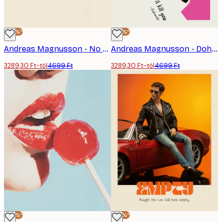
-30%*
-30%*
Andreas Magnusson - No Diggity Dalszöveg Poszter
Andreas Magnusson - Dohányzó Férfi Elgondolkodtató Idézet Poszter
3289,30 Ft-tól
4699 Ft
3289,30 Ft-tól
4699 Ft
-30%*
-30%*