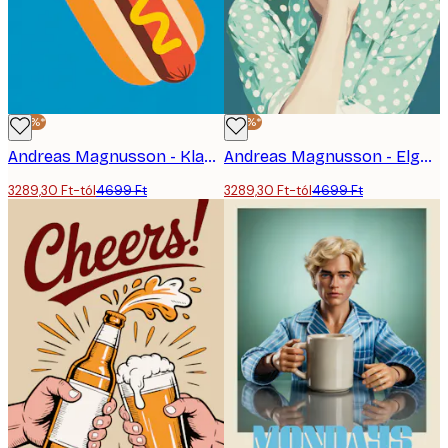
-30%*
-30%*
Andreas Magnusson - Klasszikus Hot Dog Poszter
Andreas Magnusson - Elgondolkodó Retro Nő Poszter
3289,30 Ft-tól
4699 Ft
3289,30 Ft-tól
4699 Ft