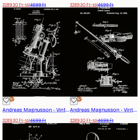
3289,30 Ft-tól
4699 Ft
3289,30 Ft-tól
4699 Ft
-30%*
-30%*
Andreas Magnusson - Vintage Mikroszkóp Szabadalom Poszter
Andreas Magnusson - Vintage Horgászfelszerelés-Szabadalom Poszter
3289,30 Ft-tól
4699 Ft
3289,30 Ft-tól
4699 Ft