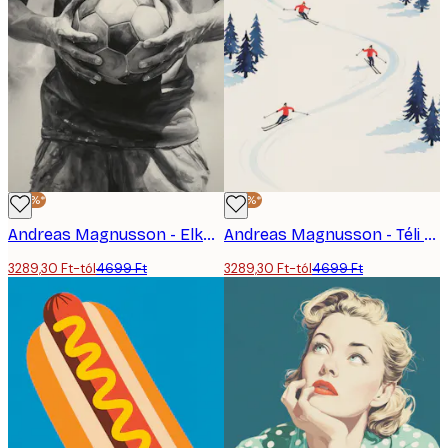
-30%*
-30%*
Andreas Magnusson - Elkötelezett Futballista Poszter
Andreas Magnusson - Téli Hegyi Síelés Poszter
3289,30 Ft-tól
4699 Ft
3289,30 Ft-tól
4699 Ft