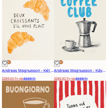
-30%*
-30%*
Andreas Magnusson - Két Croissant, Kérem Poszter
Andreas Magnusson - Kávéklub Moka Kanna Poszter
3289,30 Ft-tól
4699 Ft
3289,30 Ft-tól
4699 Ft