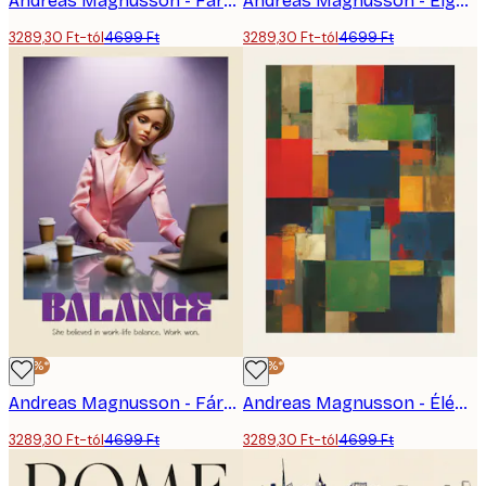
Andreas Magnusson - Fáradt Baba Szünetidő Poszter
Andreas Magnusson - Elgondolkodó Szőke Baba Poszter
3289,30 Ft-tól
4699 Ft
3289,30 Ft-tól
4699 Ft
-30%*
-30%*
Andreas Magnusson - Fáradt Vállalati Baba Poszter
Andreas Magnusson - Élénk Színblokkok Poszter
3289,30 Ft-tól
4699 Ft
3289,30 Ft-tól
4699 Ft