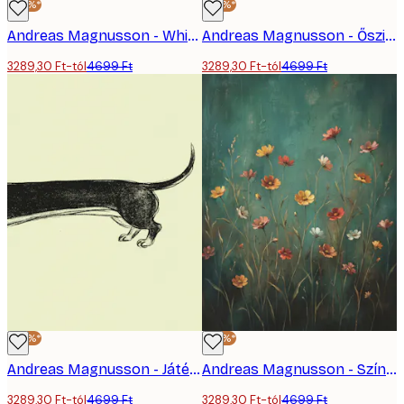
-30%*
-30%*
Andreas Magnusson - Whiskey Terápia Infúzió Poszter
Andreas Magnusson - Őszi Párizsi Kávézó Poszter
3289,30 Ft-tól
4699 Ft
3289,30 Ft-tól
4699 Ft
-30%*
-30%*
Andreas Magnusson - Játékos Tacskó Poszter
Andreas Magnusson - Színes Vadvirágok Poszter
3289,30 Ft-tól
4699 Ft
3289,30 Ft-tól
4699 Ft