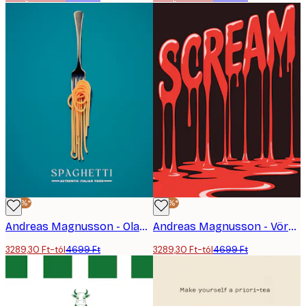
-30%*
-30%*
Andreas Magnusson - Olasz Spagetti Villa Poszter
Andreas Magnusson - Vörös Csöpögő Sikoly Poszter
3289,30 Ft-tól
4699 Ft
3289,30 Ft-tól
4699 Ft