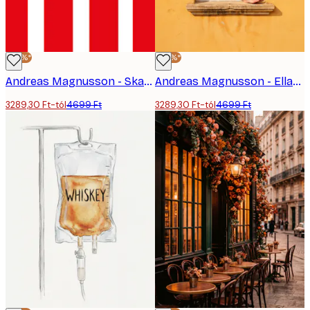
-30%*
-30%*
Andreas Magnusson - Skandináv Tejelő Tehén Poszter
Andreas Magnusson - Ellazult Lábak az Ablakban Poszter
3289,30 Ft-tól
4699 Ft
3289,30 Ft-tól
4699 Ft