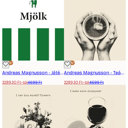
-30%*
-30%*
Andreas Magnusson - Játékos Tejelő Tehén Poszter
Andreas Magnusson - Teáscsészét Tartó Kezek Poszter
3289,30 Ft-tól
4699 Ft
3289,30 Ft-tól
4699 Ft