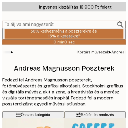
Skip
Ingyenes kiszállítás 18 900 Ft felett
to
main
content.
Találj valami nagyszerűt
30% kedvezmény a poszterekre és
15% a keretekre*
0 min
0 sec
Érvényes:
2026-
▸
▸
Kortárs művészek
Andreas
08-
06
Andreas Magnusson Poszterek
Fedezd fel Andreas Magnusson posztereit,
fotóművészetét és grafikai alkotásait. Stockholmi grafikus
és digitális művész, akit a zene, a kreativitás és a merész
vizuális történetmesélés inspirál. Fedezd fel a modern
poszterdizájnt egyedi művészi stílusban.
Összes kategória
Szűrés és rendezés