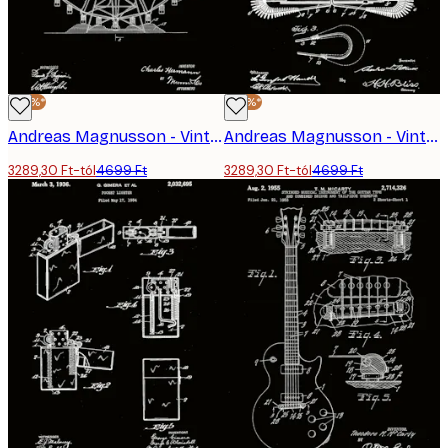
-30%*
-30%*
Andreas Magnusson - Vintage Óriáskerék Tervrajz Poszter
Andreas Magnusson - Vintage Ruhaakasztó Patent Poszter
3289,30 Ft-tól
4699 Ft
3289,30 Ft-tól
4699 Ft