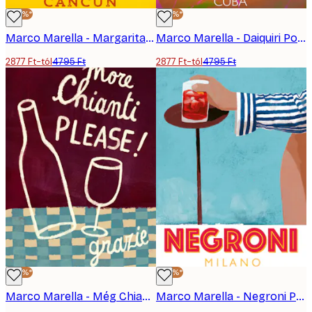
-40%*
-40%*
Marco Marella - Margarita Poszter
Marco Marella - Daiquiri Poszter
2877 Ft-tól
4795 Ft
2877 Ft-tól
4795 Ft
-40%*
-40%*
Marco Marella - Még Chiantit, Kérem Poszter
Marco Marella - Negroni Poszter