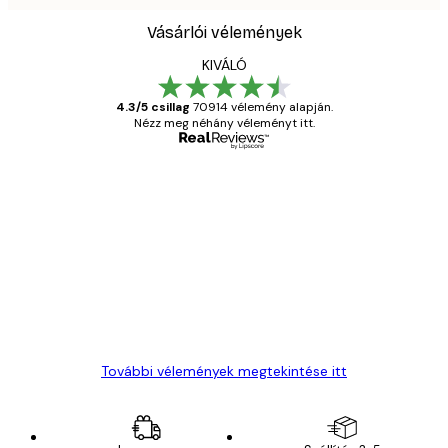
Vásárlói vélemények
KIVÁLÓ
4.3/5 csillag
70914 vélemény alapján.
Nézz meg néhány véleményt itt.
Ellenőrzött vásárló
Vásárlói
vélemények
Everything was OK!
13 máj.
Gábor P
További vélemények megtekintése itt