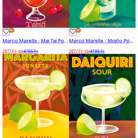
-40%*
-40%*
Marco Marella - Mai Tai Poszter
Marco Marella - Mojito Poszter
2877 Ft-tól
4795 Ft
2877 Ft-tól
4795 Ft