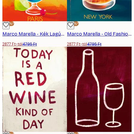
-40%*
-40%*
Marco Marella - Kék Lagúna Poszter
Marco Marella - Old Fashioned Poszter
2877 Ft-tól
4795 Ft
2877 Ft-tól
4795 Ft