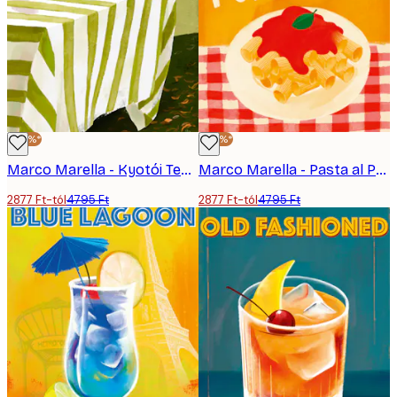
-40%*
-40%*
Marco Marella - Kyotói Teakert Poszter
Marco Marella - Pasta al Pomodoro Poszter
2877 Ft-tól
4795 Ft
2877 Ft-tól
4795 Ft