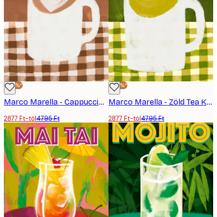
hangulatot adnak az otthonodhoz.
-40%*
-40%*
Marco Marella - Cappuccino Kancsó Poszter
Marco Marella - Zöld Tea Kancsó Poszter
2877 Ft-tól
4795 Ft
2877 Ft-tól
4795 Ft