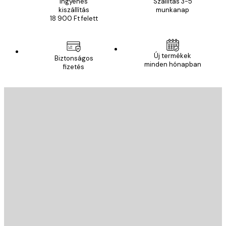
Ingyenes
Szállítás 3-5
kiszállítás
munkanap
18 900 Ft felett
Új termékek
Biztonságos
minden hónapban
fizetés
E-mail
KÜLDÉS
Áruház
Poster Store