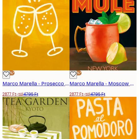
-40%*
-40%*
Marco Marella - Prosecco Cin Cin Poszter
Marco Marella - Moscow Mule Poszter
2877 Ft-tól
4795 Ft
2877 Ft-tól
4795 Ft