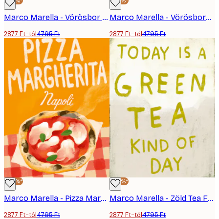
-40%*
-40%*
Marco Marella - Vörösbor Felirat Poszter
Marco Marella - Vörösboros Palack Poszter
2877 Ft-tól
4795 Ft
2877 Ft-tól
4795 Ft
-40%*
-40%*
Marco Marella - Pizza Margherita Poszter
Marco Marella - Zöld Tea Felirat Poszter
2877 Ft-tól
4795 Ft
2877 Ft-tól
4795 Ft