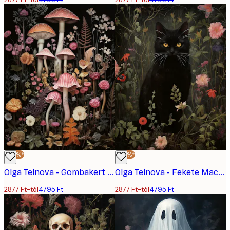
-40%*
-40%*
Olga Telnova - Gombakert Poszter
Olga Telnova - Fekete Macska Poszter
2877 Ft-tól
4795 Ft
2877 Ft-tól
4795 Ft