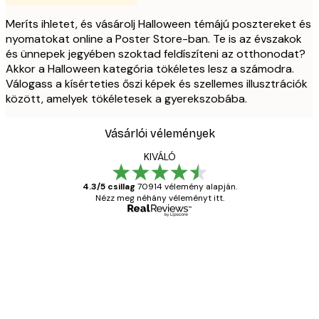
Meríts ihletet, és vásárolj Halloween témájú posztereket és
nyomatokat online a Poster Store-ban. Te is az évszakok
és ünnepek jegyében szoktad feldíszíteni az otthonodat?
Akkor a Halloween kategória tökéletes lesz a számodra.
Válogass a kísérteties őszi képek és szellemes illusztrációk
között, amelyek tökéletesek a gyerekszobába.
Vásárlói vélemények
KIVÁLÓ
4.3/5 csillag
70914 vélemény alapján.
Nézz meg néhány véleményt itt.
Ellenőrzött vásárló
Vásárlói
vélemények
Everything was OK!