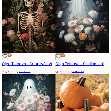
-40%*
-40%*
Olga Telnova - Csontváz Virágok Poszter
Olga Telnova - Szellemvirágok Poszter
2877 Ft-tól
4795 Ft
2877 Ft-tól
4795 Ft