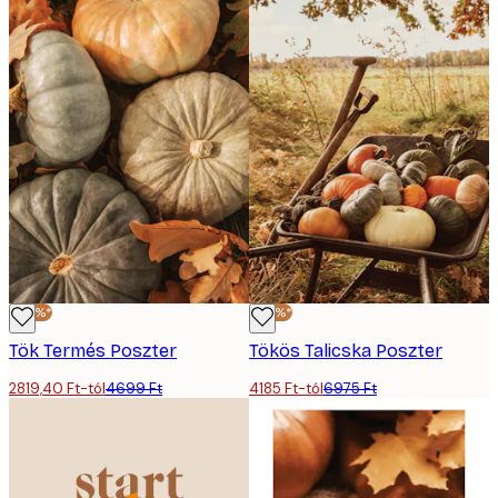
-40%*
-40%*
Tök Termés Poszter
Tökös Talicska Poszter
2819,40 Ft-tól
4699 Ft
4185 Ft-tól
6975 Ft