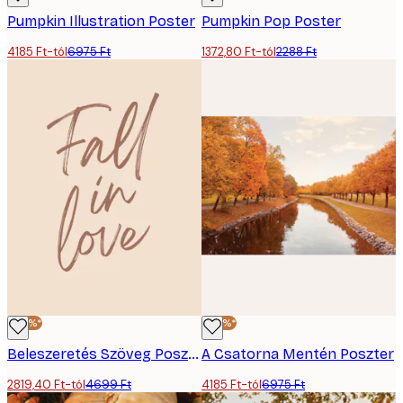
Pumpkin Illustration Poster
Pumpkin Pop Poster
4185 Ft-tól
6975 Ft
1372,80 Ft-tól
2288 Ft
-40%*
-40%*
Beleszeretés Szöveg Poszter
A Csatorna Mentén Poszter
2819,40 Ft-tól
4699 Ft
4185 Ft-tól
6975 Ft