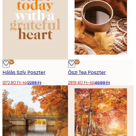
-40%*
-40%*
Hálás Szív Poszter
Őszi Tea Poszter
1372,80 Ft-tól
2288 Ft
2819,40 Ft-tól
4699 Ft