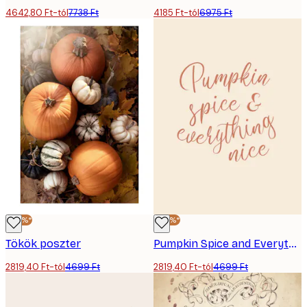
4642,80 Ft-tól
7738 Ft
4185 Ft-tól
6975 Ft
-40%*
-40%*
Tökök poszter
Pumpkin Spice and Everything Nice poszter
2819,40 Ft-tól
4699 Ft
2819,40 Ft-tól
4699 Ft