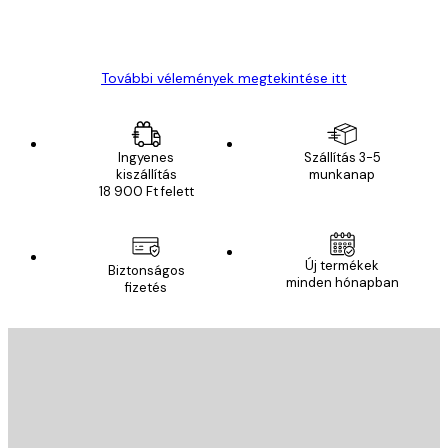
13 máj.
Gábor P
További vélemények megtekintése itt
Ingyenes
Szállítás 3-5
kiszállítás
munkanap
18 900 Ft felett
Új termékek
Biztonságos
minden hónapban
fizetés