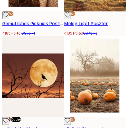
-40%*
-40%*
Gemütliches Picknick Poszter
Meleg Liget Poszter
4185 Ft-tól
6975 Ft
4185 Ft-tól
6975 Ft
-70%
Outlet
-40%*