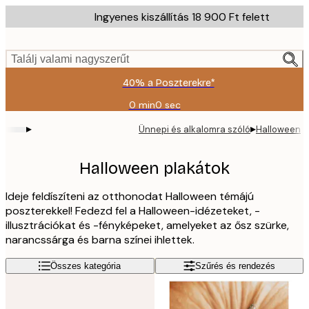
Skip
Ingyenes kiszállítás 18 900 Ft felett
to
main
content.
Találj valami nagyszerűt
40% a Poszterekre*
0 min
0 sec
Érvényes:
2026-
▸
▸
Ünnepi és alkalomra szóló
Halloween
08-
09
Halloween plakátok
Ideje feldíszíteni az otthonodat Halloween témájú
poszterekkel! Fedezd fel a Halloween-idézeteket, -
illusztrációkat és -fényképeket, amelyeket az ősz szürke,
narancssárga és barna színei ihlettek.
Összes kategória
Szűrés és rendezés