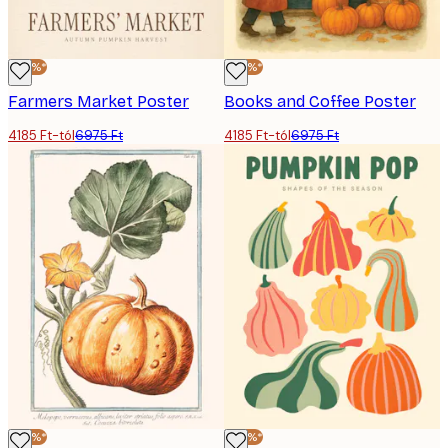
-40%*
-40%*
Farmers Market Poster
Books and Coffee Poster
4185 Ft-tól
6975 Ft
4185 Ft-tól
6975 Ft
-40%*
-40%*