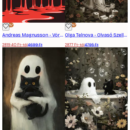
-40%*
-40%*
Andreas Magnusson - Vörös Csöpögő Sikoly Poszter
Olga Telnova - Olvasó Szellem Poszter
2819,40 Ft-tól
4699 Ft
2877 Ft-tól
4795 Ft