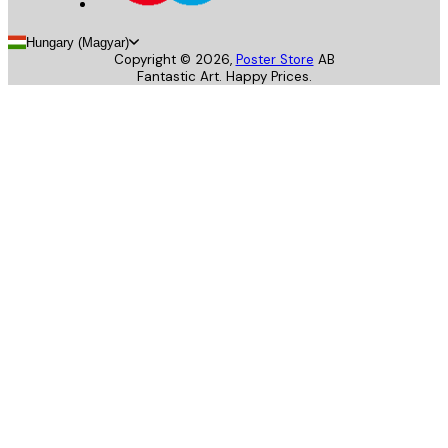
Hungary (Magyar)
Copyright ©
2026
,
Poster Store
AB
Fantastic Art. Happy Prices.