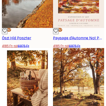
-40%*
-40%*
Őszi Híd Poszter
Paysage d’Automne No1 Poszter
4185 Ft-tól
6975 Ft
4185 Ft-tól
6975 Ft