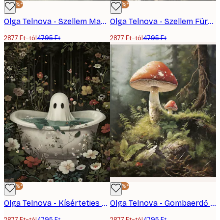
-40%*
-40%*
Olga Telnova - Szellem Macska Poszter
Olga Telnova - Szellem Fürdőkád Poszter
2877 Ft-tól
4795 Ft
2877 Ft-tól
4795 Ft
-40%*
-40%*
Olga Telnova - Kísérteties Virágos Fürdő Poszter
Olga Telnova - Gombaerdő Poszter
2877 Ft-tól
4795 Ft
2877 Ft-tól
4795 Ft