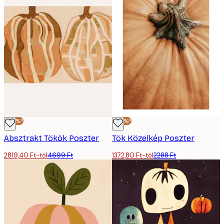
-40%*
-40%*
Absztrakt Tökök Poszter
Tök Közelkép Poszter
2819,40 Ft-tól
4699 Ft
1372,80 Ft-tól
2288 Ft