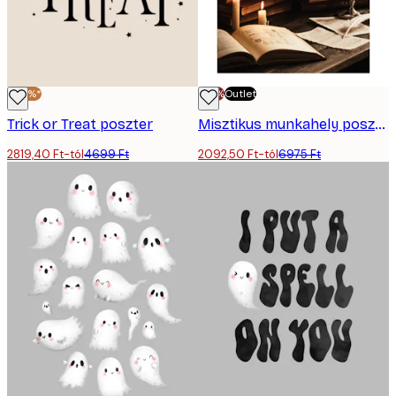
-40%*
-70%
Outlet
Trick or Treat poszter
Misztikus munkahely poszter
2819,40 Ft-tól
4699 Ft
2092,50 Ft-tól
6975 Ft