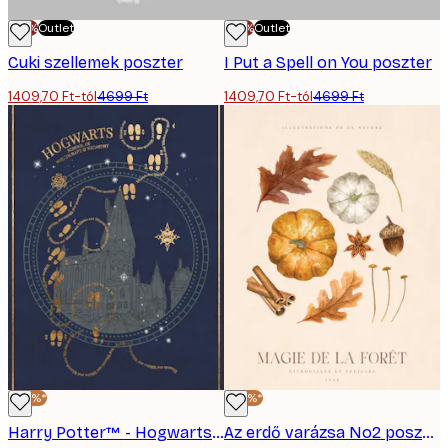
-70%
Outlet
-70%
Outlet
Cuki szellemek poszter
I Put a Spell on You poszter
1409,70 Ft-tól
4699 Ft
1409,70 Ft-tól
4699 Ft
-40%*
-40%*
Harry Potter™ - Hogwarts School Poster
Az erdő varázsa No2 poszter