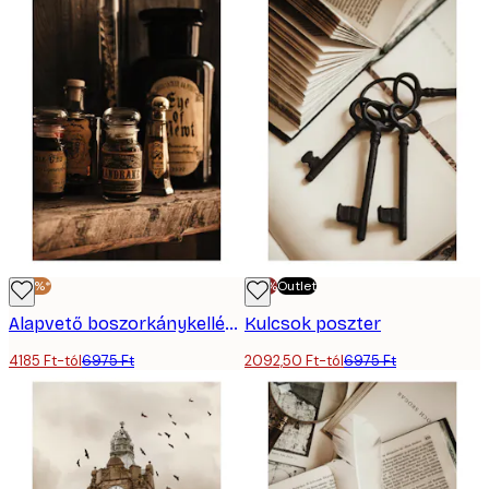
-40%*
-70%
Outlet
Alapvető boszorkánykellékek poszter
Kulcsok poszter
4185 Ft-tól
6975 Ft
2092,50 Ft-tól
6975 Ft