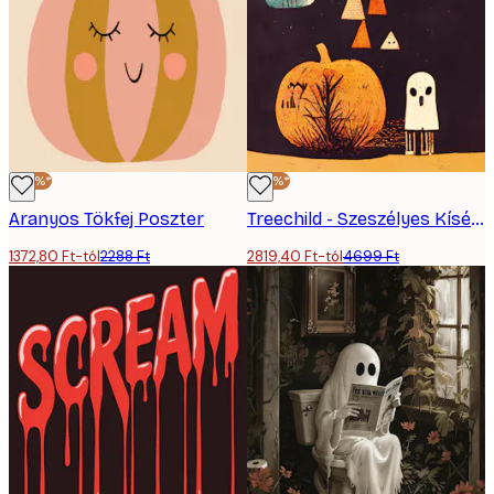
-40%*
-40%*
Aranyos Tökfej Poszter
Treechild - Szeszélyes Kísértetek Poszter
1372,80 Ft-tól
2288 Ft
2819,40 Ft-tól
4699 Ft