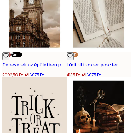
-70%
Outlet
-40%*
Denevérek az épületben poszter
Lúdtoll írószer poszter
2092,50 Ft-tól
6975 Ft
4185 Ft-tól
6975 Ft