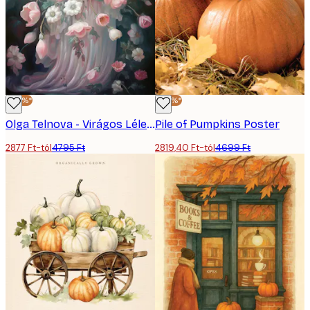
-40%*
-40%*
Olga Telnova - Virágos Lélek Poszter
Pile of Pumpkins Poster
2877 Ft-tól
4795 Ft
2819,40 Ft-tól
4699 Ft