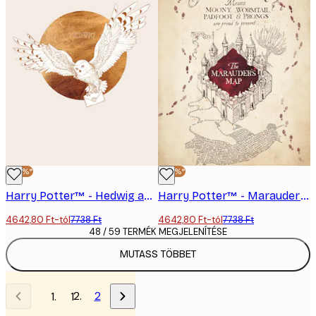
-40%*
-40%*
Harry Potter™ - Hedwig and the Letter Poszter
Harry Potter™ - Marauder's Map Poszter
4642,80 Ft-tól
7738 Ft
4642,80 Ft-tól
7738 Ft
48 / 59 TERMÉK MEGJELENÍTÉSE
MUTASS TÖBBET
2
1