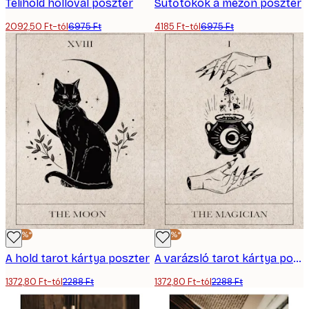
Telihold hollóval poszter
Sütőtökök a mezőn poszter
2092,50 Ft-tól
6975 Ft
4185 Ft-tól
6975 Ft
-40%*
-40%*
A hold tarot kártya poszter
A varázsló tarot kártya poszter
1372,80 Ft-tól
2288 Ft
1372,80 Ft-tól
2288 Ft