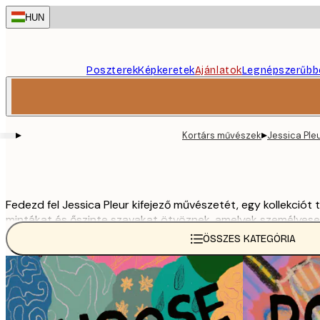
Skip
HUN
to
main
content.
Poszterek
Képkeretek
Ajánlatok
Legnépszerűbb
▸
▸
Kortárs művészek
Jessica Ple
Fedezd fel Jessica Pleur kifejező művészetét, egy kollekciót t
mintákat és őszinte szavakat ötvöznek, amelyek személyesek, 
posztereket alkot, amelyek inspirálnak, felemelnek és különl
ÖSSZES KATEGÓRIA