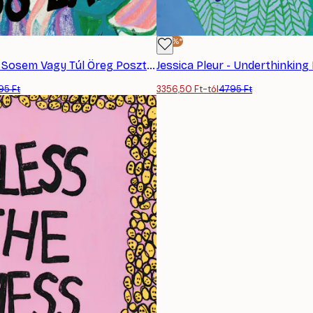
-30%*
Jessica Pleur - Sosem Vagy Túl Öreg Poszter
Jessica Pleur - Underthinking
95 Ft
3356,50 Ft-tól
4795 Ft