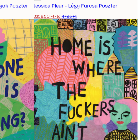
gyok Poszter
Jessica Pleur - Légy Furcsa Poszter
3356,50 Ft-tól
4795 Ft