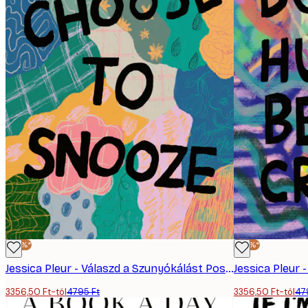
-30%*
-30%*
Jessica Pleur - Válaszd a Szunyókálást Poszter
Jessica Pleur 
3356,50 Ft-tól
4795 Ft
3356,50 Ft-tól
47