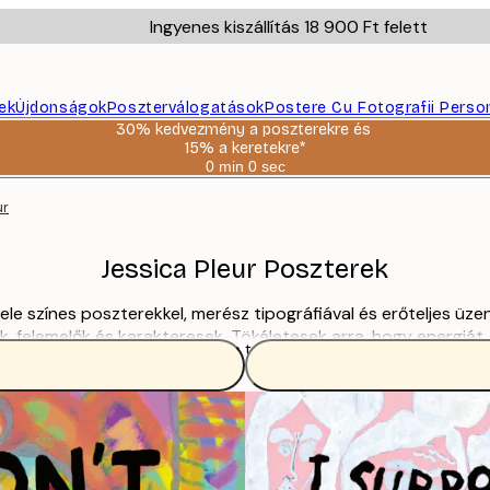
Ingyenes kiszállítás 18 900 Ft felett
ek
Újdonságok
Poszterválogatások
Postere Cu Fotografii Perso
30% kedvezmény a poszterekre és
15% a keretekre*
0 min
0 sec
Érvényes:
2026-
ur
08-
06
Jessica Pleur Poszterek
ele színes poszterekkel, merész tipográfiával és erőteljes üzene
felemelők és karakteresek. Tökéletesek arra, hogy energiát, sz
Olvass tovább
egessé teszik az otthonod.