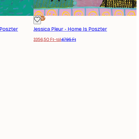
-30%*
 Poszter
Jessica Pleur - Home Is Poszter
3356,50 Ft-tól
4795 Ft