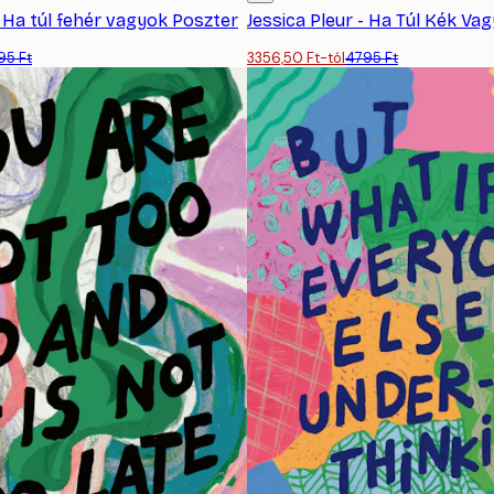
- Ha túl fehér vagyok Poszter
Jessica Pleur - Ha Túl Kék Va
95 Ft
3356,50 Ft-tól
4795 Ft
FELIRATKOZÁS