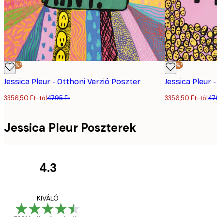
-30%*
-30%*
Jessica Pleur - Otthoni Verzió Poszter
3356,50 Ft-tól
4795 Ft
3356,50 Ft-tól
47
Jessica Pleur Poszterek
4.3
Vásárlói
vélemények
Everything was OK!
KIVÁLÓ