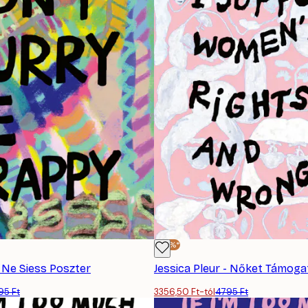
-30%*
- Ne Siess Poszter
Jessica Pleur - Nőket Támoga
95 Ft
3356,50 Ft-tól
4795 Ft