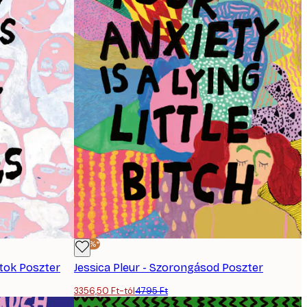
-30%*
tok Poszter
Jessica Pleur - Szorongásod Poszter
3356,50 Ft-tól
4795 Ft