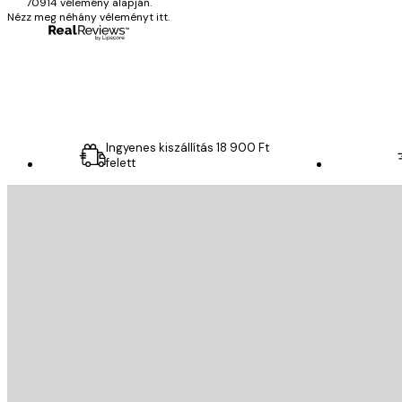
70914 vélemény alapján.
Nézz meg néhány véleményt itt.
13 máj.
Gábor P
Ingyenes kiszállítás 18 900 Ft
felett
E-mail
KÜLDÉS