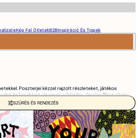
nalizate
Kép Fal Ötletek
B2B
Inspiráció És Tippek
tekkel. Poszterjei kézzel rajzolt részleteket, játékos
ínt és karaktert vigyenek a falaidra. Jessica Pleur olyan
SZŰRÉS ÉS RENDEZÉS