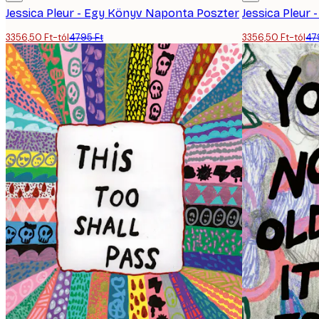
Jessica Pleur - Egy Könyv Naponta Poszter
Jessica Pleur 
3356,50 Ft-tól
4795 Ft
3356,50 Ft-tól
47
E-mail