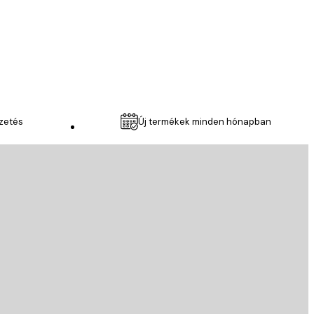
6 ápr.
Anikó R
izetés
Új termékek minden hónapban