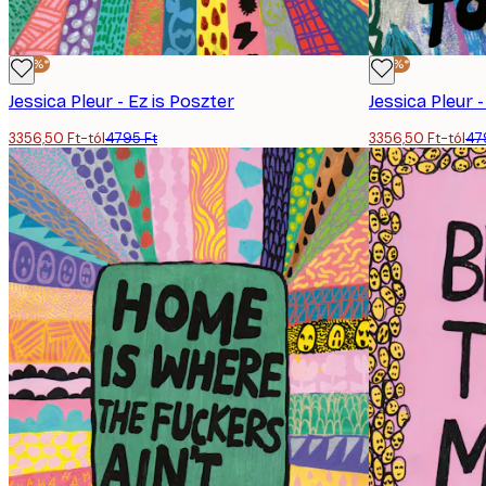
-30%*
-30%*
Jessica Pleur - Ez is Poszter
3356,50 Ft-tól
4795 Ft
3356,50 Ft-tól
47