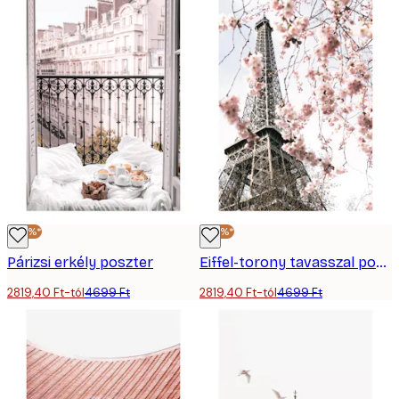
-40%*
-40%*
Párizsi erkély poszter
Eiffel-torony tavasszal poszter
2819,40 Ft-tól
4699 Ft
2819,40 Ft-tól
4699 Ft