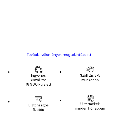
Ellenőrzött vásárló
Vásárlói
vélemények
Everything was OK!
13 máj.
Gábor P
További vélemények megtekintése itt
Ingyenes
Szállítás 3-5
kiszállítás
munkanap
18 900 Ft felett
Új termékek
Biztonságos
minden hónapban
fizetés