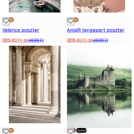
-40%*
-40%*
Velence poszter
Amalfi tengepart poszter
2819,40 Ft-tól
4699 Ft
2819,40 Ft-tól
4699 Ft
-40%*
-70%
Outlet