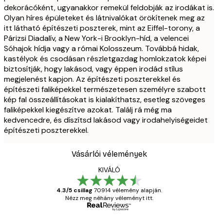
dekorácóként, ugyanakkor remekül feldobják az irodákat is.
Olyan híres épületeket és látnivalókat örökítenek meg az
itt látható építészeti poszterek, mint az Eiffel-torony, a
Párizsi Diadalív, a New York-i Brooklyn-híd, a velencei
Sóhajok hídja vagy a római Kolosszeum. Továbbá hidak,
kastélyok és csodásan részletgazdag homlokzatok képei
biztosítják, hogy lakásod, vagy éppen irodád stílus
megjelenést kapjon. Az építészeti poszterekkel és
építészeti faliképekkel természetesen személyre szabott
kép fal összeállításokat is kialakíthatsz, esetleg szöveges
faliképekkel kiegészítve azokat. Találj rá még ma
kedvencedre, és díszítsd lakásod vagy irodahelyiségeidet
építészeti poszterekkel.
Vásárlói vélemények
KIVÁLÓ
4.3/5 csillag
70914 vélemény alapján.
Nézz meg néhány véleményt itt.