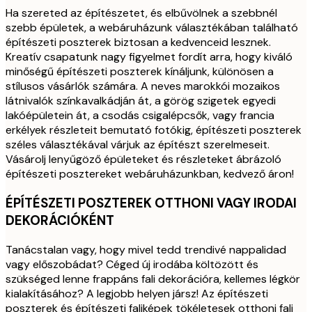
Ha szereted az építészetet, és elbűvölnek a szebbnél
szebb épületek, a webáruházunk választékában található
építészeti poszterek biztosan a kedvenceid lesznek.
Kreatív csapatunk nagy figyelmet fordít arra, hogy kiváló
minőségű építészeti poszterek kínáljunk, különösen a
stílusos vásárlók számára. A neves marokkói mozaikos
látnivalók színkavalkádján át, a görög szigetek egyedi
lakóépületein át, a csodás csigalépcsők, vagy francia
erkélyek részleteit bemutató fotókig, építészeti poszterek
széles választékával várjuk az építészt szerelmeseit.
Vásárolj lenyűgöző épületeket és részleteket ábrázoló
építészeti posztereket webáruházunkban, kedvező áron!
ÉPÍTÉSZETI POSZTEREK OTTHONI VAGY IRODAI
DEKORÁCIÓKÉNT
Tanácstalan vagy, hogy mivel tedd trendivé nappalidad
vagy előszobádat? Céged új irodába költözött és
szükséged lenne frappáns fali dekorációra, kellemes légkör
kialakításához? A legjobb helyen jársz! Az építészeti
poszterek és építészeti faliképek tökéletesek otthoni fali