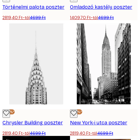
Történelmi palota poszter
Omladozó kastély poszter
2819,40 Ft-tól
4699 Ft
1409,70 Ft-tól
4699 Ft
-40%*
-40%*
Chrysler Building poszter
New York-i utca poszter
2819,40 Ft-tól
4699 Ft
2819,40 Ft-tól
4699 Ft