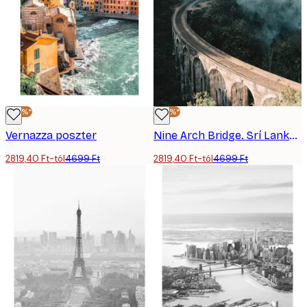
-40%*
-40%*
Vernazza poszter
Nine Arch Bridge. Srí Lanka poszter
2819,40 Ft-tól
4699 Ft
2819,40 Ft-tól
4699 Ft