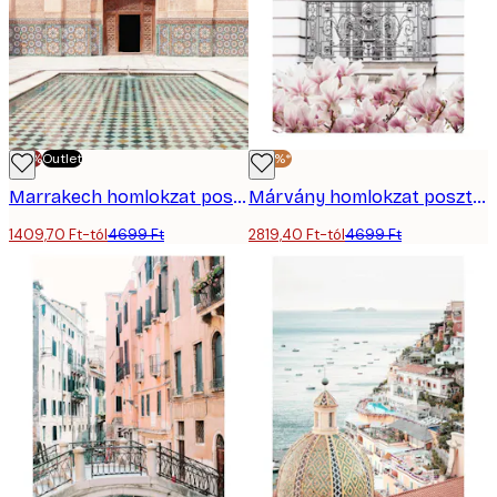
-70%
Outlet
-40%*
Marrakech homlokzat poszter
Márvány homlokzat poszter
1409,70 Ft-tól
4699 Ft
2819,40 Ft-tól
4699 Ft