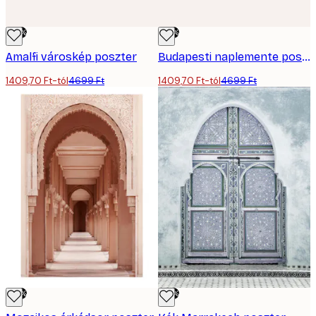
-70%
-70%
Amalfi városkép poszter
Budapesti naplemente poszter
1409,70 Ft-tól
4699 Ft
1409,70 Ft-tól
4699 Ft
-70%
-70%