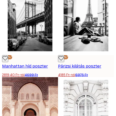
-40%*
-40%*
Manhattan híd poszter
Párizsi kilátás poszter
2819,40 Ft-tól
4699 Ft
4185 Ft-tól
6975 Ft