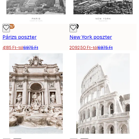
-40%*
-70%
Párizs poszter
New York poszter
4185 Ft-tól
6975 Ft
2092,50 Ft-tól
6975 Ft