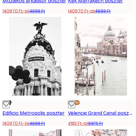
Mozaikos árkádsor poszter
Kék Marrakech poszter
1409,70 Ft-tól
4699 Ft
1409,70 Ft-tól
4699 Ft
-70%
-40%*
Edificio Metropolis poszter
Velencei Grand Canal poszter
1409,70 Ft-tól
4699 Ft
4185 Ft-tól
6975 Ft