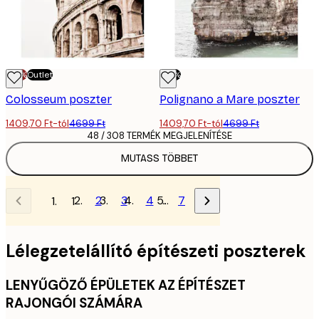
-70%
Outlet
-70%
Colosseum poszter
Polignano a Mare poszter
1409,70 Ft-tól
4699 Ft
1409,70 Ft-tól
4699 Ft
48 / 308 TERMÉK MEGJELENÍTÉSE
MUTASS TÖBBET
2
3
4
…
7
1
Lélegzetelállító építészeti poszterek
LENYŰGÖZŐ ÉPÜLETEK AZ ÉPÍTÉSZET
RAJONGÓI SZÁMÁRA