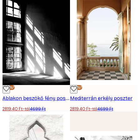
-40%*
-40%*
Ablakon beszökő fény poszter
Mediterrán erkély poszter
2819,40 Ft-tól
4699 Ft
2819,40 Ft-tól
4699 Ft