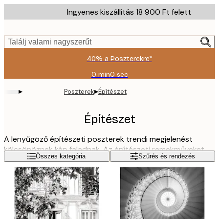
Skip
Ingyenes kiszállítás 18 900 Ft felett
to
main
content.
Találj valami nagyszerűt
40% a Poszterekre*
0 min
0 sec
Érvényes:
2026-
▸
▸
Poszterek
Építészet
08-
09
Építészet
A lenyűgöző építészeti poszterek trendi megjelenést
kölcsönöznek kép faladnak. Az építészeti remekműveket
Olvass tovább
Összes kategória
Szűrés és rendezés
ábrázoló képek különösen jól párosíthatóak más
fotóművészeti, tipográfiai vagy divatposzterekkel. Itt
találhatod az összes, építészethez kapcsolódó
faliképünket, amelyek utazásra invitálnak a szimmetrikus
oszlopcsarnokoktól a napsütötte ablakokon át, kedvenc
városod legismertebb látnivalóihoz.