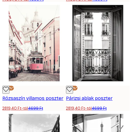
-40%*
-40%*
Rózsaszín villamos poszter
Párizsi ablak poszter
2819,40 Ft-tól
4699 Ft
2819,40 Ft-tól
4699 Ft