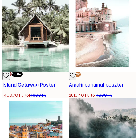
-70%
Outlet
-40%*
Island Getaway Poster
Amalfi parjainál poszter
1409,70 Ft-tól
4699 Ft
2819,40 Ft-tól
4699 Ft