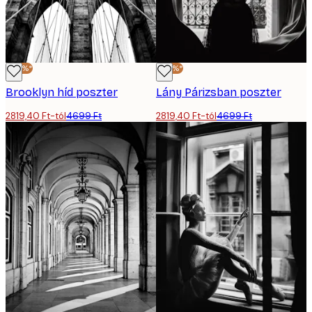
-40%*
-40%*
Brooklyn híd poszter
Lány Párizsban poszter
2819,40 Ft-tól
4699 Ft
2819,40 Ft-tól
4699 Ft