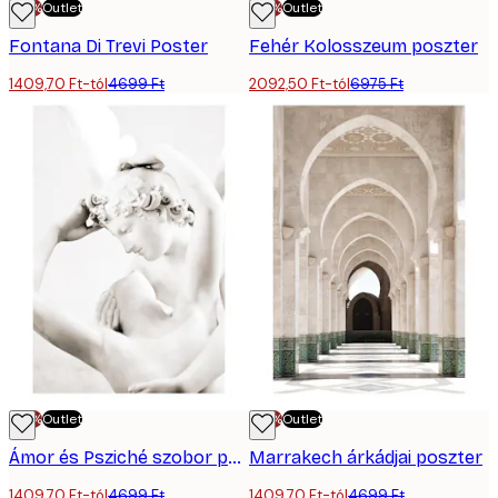
-70%
Outlet
-70%
Outlet
Fontana Di Trevi Poster
Fehér Kolosszeum poszter
1409,70 Ft-tól
4699 Ft
2092,50 Ft-tól
6975 Ft
-70%
Outlet
-70%
Outlet
Ámor és Psziché szobor poszter
Marrakech árkádjai poszter
1409,70 Ft-tól
4699 Ft
1409,70 Ft-tól
4699 Ft