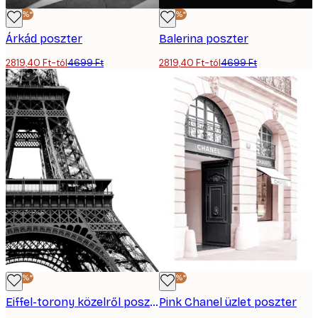
-40%*
-40%*
Árkád poszter
Balerina poszter
2819,40 Ft-tól
4699 Ft
2819,40 Ft-tól
4699 Ft
-40%*
-40%*
Eiffel-torony közelről poszter
Pink Chanel üzlet poszter