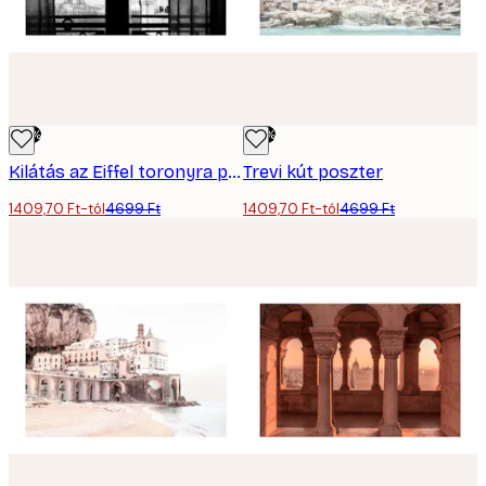
-70%
-70%
Kilátás az Eiffel toronyra poszter
Trevi kút poszter
1409,70 Ft-tól
4699 Ft
1409,70 Ft-tól
4699 Ft