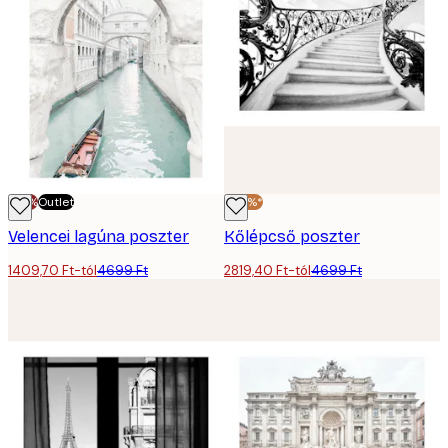
-70%
Outlet
-40%*
Velencei lagúna poszter
Kőlépcső poszter
1409,70 Ft-tól
4699 Ft
2819,40 Ft-tól
4699 Ft