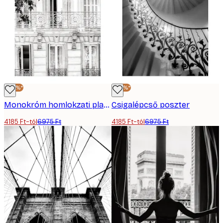
-40%*
-40%*
Monokróm homlokzati plakát
Csigalépcső poszter
4185 Ft-tól
6975 Ft
4185 Ft-tól
6975 Ft