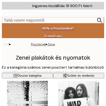
Skip
Ingyenes kiszállítás 18 900 Ft felett
to
main
content.
Találj valami nagyszerűt
40% a Poszterekre*
0 min
0 sec
Érvényes:
2026-
▸
▸
Poszterek
Zene
08-
09
Zenei plakátok és nyomatok
Ez a kategória számos zenei posztert tartalmaz különböző
zenei idézetekkel, híres művészekkel és részletes
Olvass tovább
Összes kategória
Szűrés és rendezés
fényképekkel. Mind a fekete-fehér, mind a színes zenei
nyomatok tökéletesek a zene szerelmeseinek. Hagyja, hogy
az inspiráció áradjon és találja meg a kedvenceit.