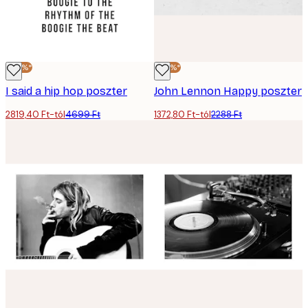
-40%*
-40%*
I said a hip hop poszter
John Lennon Happy poszter
2819,40 Ft-tól
4699 Ft
1372,80 Ft-tól
2288 Ft