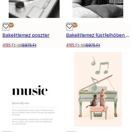
-40%*
-40%*
Bakelitlemez poszter
Bakelitlemez füstfelhőben poszter
4185 Ft-tól
6975 Ft
4185 Ft-tól
6975 Ft