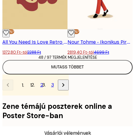
-40%*
-40%*
All You Need Is Love Retro Poster
Nour Tohme - Ikonikus Piros Öltöny Poszter
1372,80 Ft-tól
2288 Ft
2819,40 Ft-tól
4699 Ft
48 / 97 TERMÉK MEGJELENÍTÉSE
MUTASS TÖBBET
2
3
1
Zene témájú poszterek online a
Poster Store-ban
Vásárlói vélemények