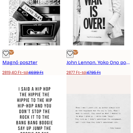
-40%*
-40%*
Magnó poszter
John Lennon. Yoko Ono poszter
2819,40 Ft-tól
4699 Ft
2877 Ft-tól
4795 Ft