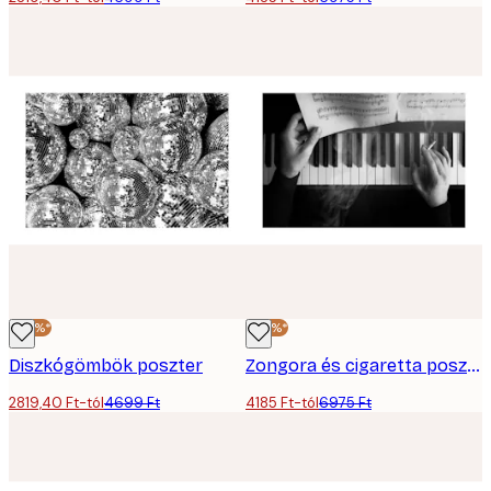
-40%*
-40%*
Diszkógömbök poszter
Zongora és cigaretta poszter
2819,40 Ft-tól
4699 Ft
4185 Ft-tól
6975 Ft