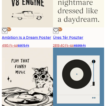
-40%*
-40%*
Ambition Is a Dream Poster
Üres Tér Poszter
4185 Ft-tól
6975 Ft
2819,40 Ft-tól
4699 Ft