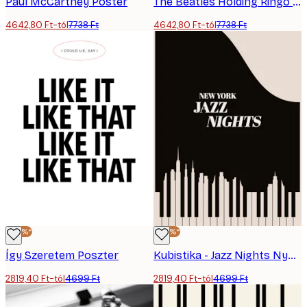
Paul McCartney Poster
The Beatles Holding Ringo Starr Poster
4642,80 Ft-tól
7738 Ft
4642,80 Ft-tól
7738 Ft
-40%*
-40%*
Így Szeretem Poszter
Kubistika - Jazz Nights Nyc Fekete Poszter
2819,40 Ft-tól
4699 Ft
2819,40 Ft-tól
4699 Ft