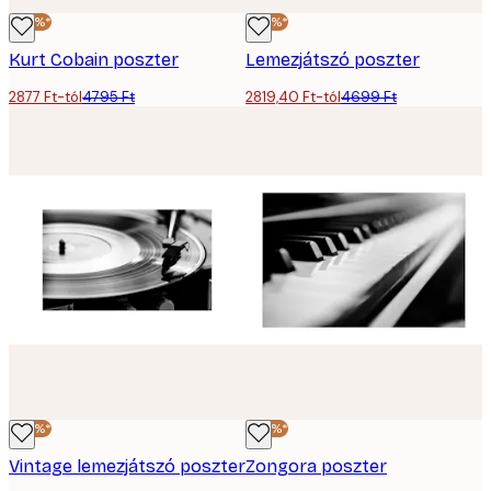
-40%*
-40%*
Kurt Cobain poszter
Lemezjátszó poszter
2877 Ft-tól
4795 Ft
2819,40 Ft-tól
4699 Ft
-40%*
-40%*
Vintage lemezjátszó poszter
Zongora poszter