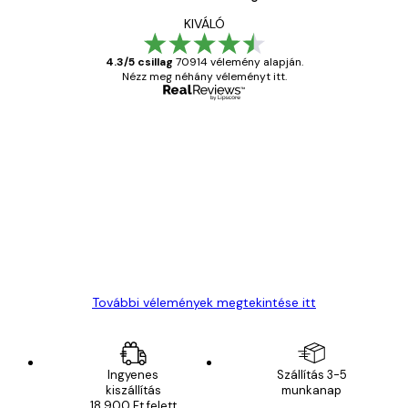
KIVÁLÓ
4.3/5 csillag
70914 vélemény alapján.
Nézz meg néhány véleményt itt.
Ellenőrzött vásárló
Vásárlói
vélemények
Everything was OK!
13 máj.
Gábor P
További vélemények megtekintése itt
Ingyenes
Szállítás 3-5
kiszállítás
munkanap
18 900 Ft felett