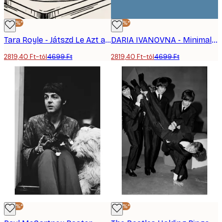
-40%*
-40%*
Tara Royle - Játszd Le Azt a Funky Macskát Poszter
DARIA IVANOVNA - Minimalista Lemezlejátszó Poszter
2819,40 Ft-tól
4699 Ft
2819,40 Ft-tól
4699 Ft
-40%*
-40%*