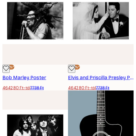
-40%*
-40%*
Bob Marley Poster
Elvis and Priscilla Presley Poster
4642,80 Ft-tól
7738 Ft
4642,80 Ft-tól
7738 Ft