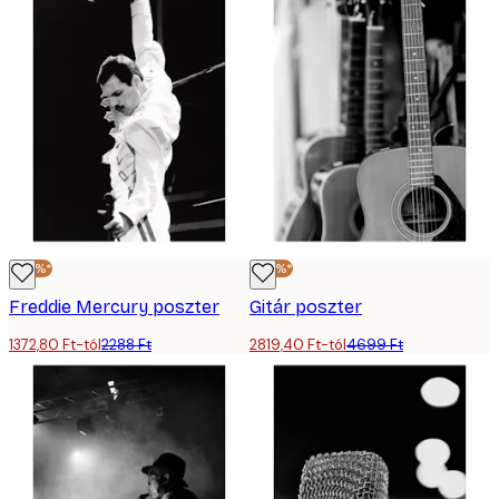
-40%*
-40%*
Freddie Mercury poszter
Gitár poszter
1372,80 Ft-tól
2288 Ft
2819,40 Ft-tól
4699 Ft