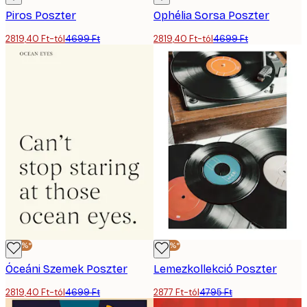
Piros Poszter
Ophélia Sorsa Poszter
2819,40 Ft-tól
4699 Ft
2819,40 Ft-tól
4699 Ft
-40%*
-40%*
Óceáni Szemek Poszter
Lemezkollekció Poszter
2819,40 Ft-tól
4699 Ft
2877 Ft-tól
4795 Ft