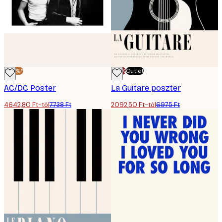
-40%*
-70%
Outlet
AC/DC Poster
La Guitare poszter
4642,80 Ft-tól
7738 Ft
2092,50 Ft-tól
6975 Ft