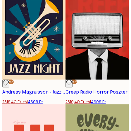
-40%*
-40%*
Andreas Magnusson - Jazz Est Poszter
Creep Radio Horror Poszter
2819,40 Ft-tól
4699 Ft
2819,40 Ft-tól
4699 Ft