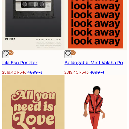
-40%*
-40%*
Lila Eső Poszter
Boldogabb, Mint Valaha Poszter
2819,40 Ft-tól
4699 Ft
2819,40 Ft-tól
4699 Ft