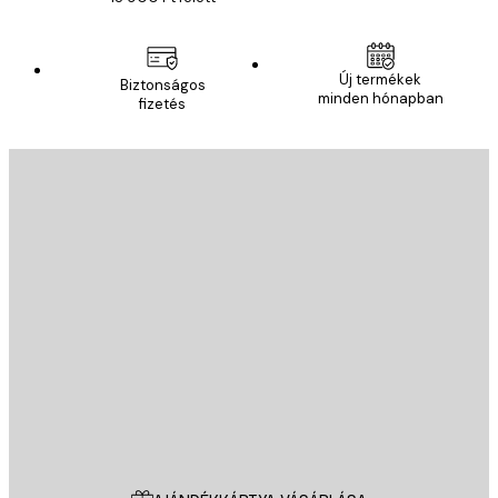
Új termékek
Biztonságos
minden hónapban
fizetés
E-mail
KÜLDÉS
Áruház
Poster Store
Ügyfélszolgálat