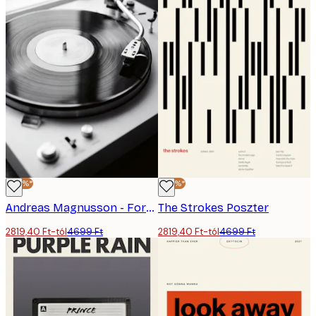
-40%*
-40%*
Andreas Magnusson - Forgó Retró Lemezjátszó Poszter
The Strokes Poszter
2819,40 Ft-tól
4699 Ft
2819,40 Ft-tól
4699 Ft