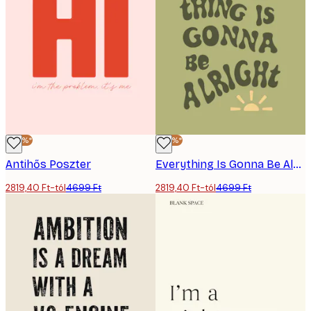
-40%*
-40%*
Antihős Poszter
Everything Is Gonna Be Alright Poster
2819,40 Ft-tól
4699 Ft
2819,40 Ft-tól
4699 Ft