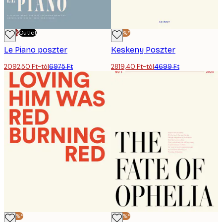
-70%
Outlet
-40%*
Le Piano poszter
Keskeny Poszter
2092,50 Ft-tól
6975 Ft
2819,40 Ft-tól
4699 Ft
-40%*
-40%*