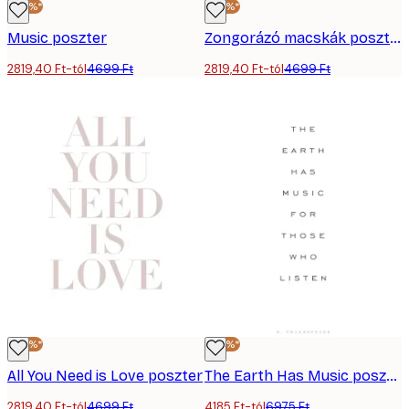
-40%*
-40%*
Music poszter
Zongorázó macskák poszter
2819,40 Ft-tól
4699 Ft
2819,40 Ft-tól
4699 Ft
-40%*
-40%*
All You Need is Love poszter
The Earth Has Music poszter
2819,40 Ft-tól
4699 Ft
4185 Ft-tól
6975 Ft