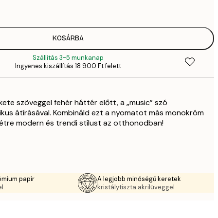
4
41
6
KOSÁRBA
Szállítás 3-5 munkanap
Ingyenes kiszállítás 18 900 Ft felett
kete szöveggel fehér háttér előtt, a „music” szó
etikus átírásával. Kombináld ezt a nyomatot más monokróm
étre modern és trendi stílust az otthonodban!
émium papír
A legjobb minőségű keretek
l.
kristálytiszta akrilüveggel