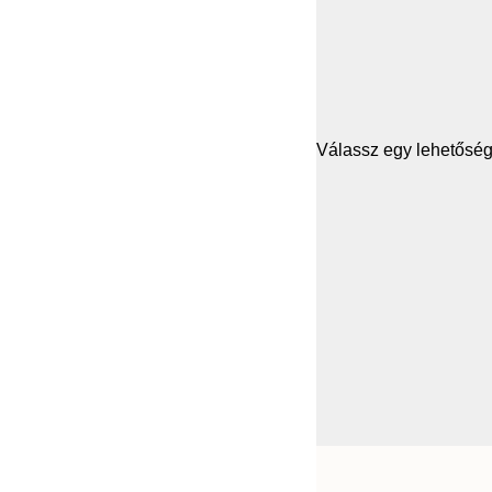
Válassz egy lehetősége
Frame
21x30 cm