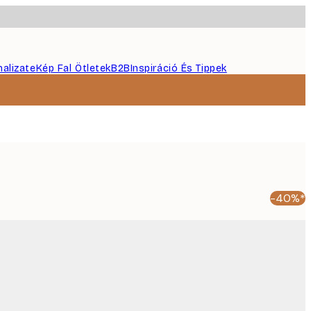
nalizate
Kép Fal Ötletek
B2B
Inspiráció És Tippek
-40%*