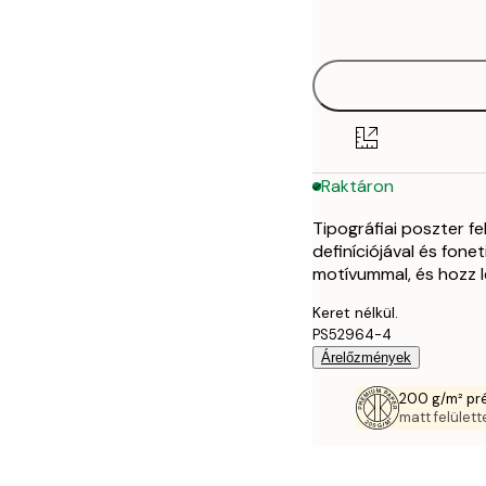
options
30x40 cm
Raktáron
Tipográfiai poszter fe
definíciójával és fon
motívummal, és hozz l
Keret nélkül.
PS52964-4
Árelőzmények
200 g/m² pr
matt felülette