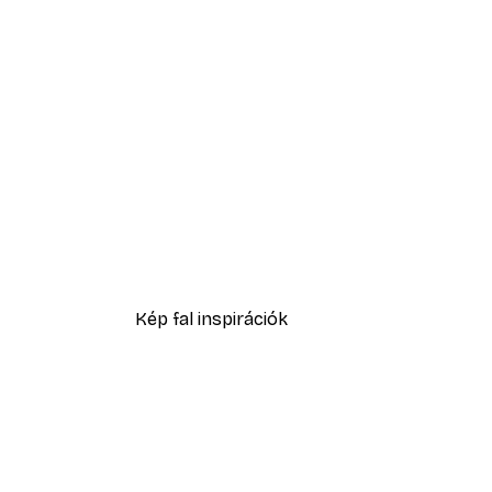
-70%
Stockholm térkép poszter
2092,50 Ft-tól
6975 Ft
Kép fal inspirációk