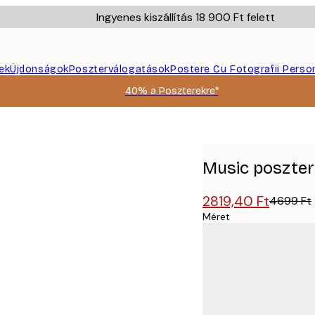
Ingyenes kiszállítás 18 900 Ft felett
ek
Újdonságok
Poszterválogatások
Postere Cu Fotografii Perso
40% a Poszterekre*
Music poszter
2819,40 Ft
4699 Ft
Méret