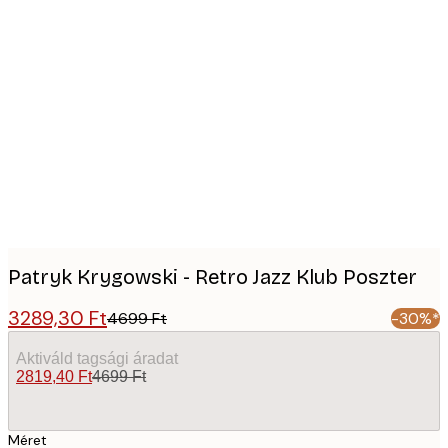
Product
images
Patryk Krygowski - Retro Jazz Klub Poszter
3289,30 Ft
4699 Ft
-30%*
Aktiváld tagsági áradat
2819,40 Ft
4699 Ft
Méret