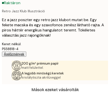
Raktáron
Retro Jazz Klub Illusztráció
Ez a jazz poszter egy retro jazz klubot mutat be. Egy
fekete macska és egy szaxofonos zenész látható rajta. A
piros háttér energikus hangulatot teremt. Tökéletes
választás jazz rajongóknak!
Keret nélkül.
PS58818-4
Árelőzmények
200 g/m² prémium papír
matt felülettel.
A legjobb minőségű keretek
kristálytiszta akrilüveggel
Mások ezeket vásárolták