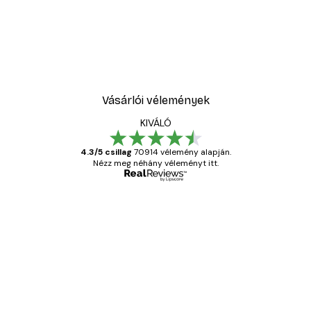
Vásárlói vélemények
KIVÁLÓ
4.3/5 csillag
70914 vélemény alapján.
Nézz meg néhány véleményt itt.
Ellenőrzött vásárló
Vásárlói
vélemények
Everything was OK!
13 máj.
Gábor P