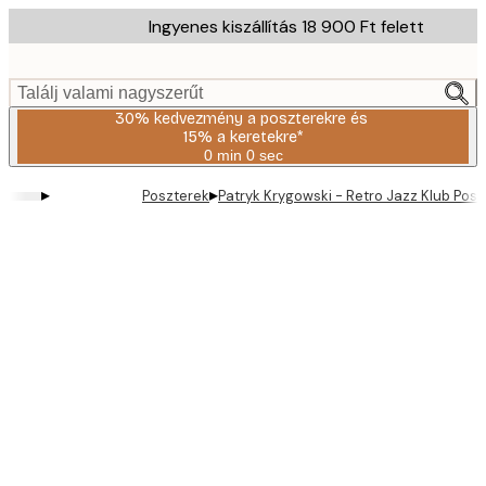
Skip
Ingyenes kiszállítás 18 900 Ft felett
to
main
content.
Találj valami nagyszerűt
30% kedvezmény a poszterekre és
15% a keretekre*
0 min
0 sec
Érvényes:
2026-
▸
▸
Poszterek
Patryk Krygowski - Retro Jazz Klub Posz
08-
06