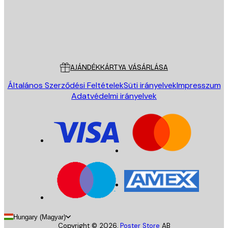
Áruház
Poster Store
Ügyfélszolgálat
AJÁNDÉKKÁRTYA VÁSÁRLÁSA
Általános Szerződési Feltételek
Süti irányelvek
Impresszum
Adatvédelmi irányelvek
Hungary (Magyar)
Copyright ©
2026
,
Poster Store
AB