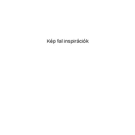
-30%*
 Sounds Pl.19 Poszter
Vintage Róma Poszter
3356,50 Ft-tól
4795 Ft
Kép fal inspirációk