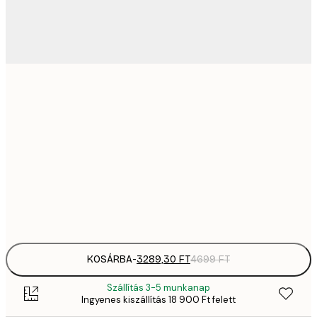
3289,
21x30 cm
4
82
50x70 cm
11 
12 512,
70x100 cm
17 
Frame
options
KOSÁRBA
-
3289,30 FT
4699 FT
Szállítás 3-5 munkanap
Ingyenes kiszállítás 18 900 Ft felett