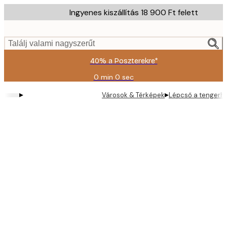
Skip
Ingyenes kiszállítás 18 900 Ft felett
to
main
content.
Találj valami nagyszerűt
40% a Poszterekre*
0 min
0 sec
Érvényes:
2026-
▸
▸
Városok & Térképek
Lépcső a tengerh
08-
09