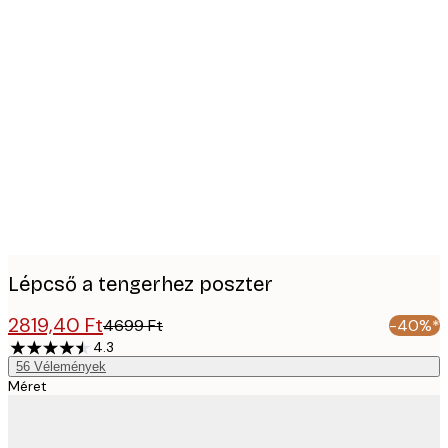
Product
images
Lépcső a tengerhez poszter
2819,40 Ft
4699 Ft
-40%*
4.3
56
Vélemények
Méret