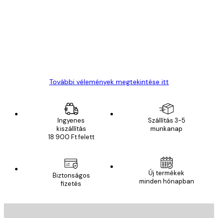
vélemények
Everything was OK!
13 máj.
Gábor P
További vélemények megtekintése itt
Ingyenes
Szállítás 3-5
kiszállítás
munkanap
18 900 Ft felett
Új termékek
Biztonságos
minden hónapban
fizetés