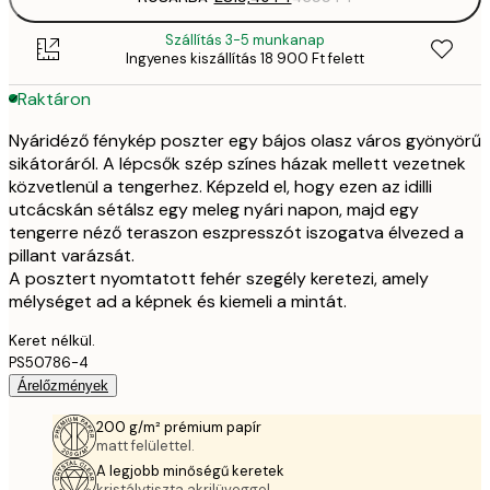
Szállítás 3-5 munkanap
Ingyenes kiszállítás 18 900 Ft felett
Raktáron
Nyáridéző fénykép poszter egy bájos olasz város gyönyörű
sikátoráról. A lépcsők szép színes házak mellett vezetnek
közvetlenül a tengerhez. Képzeld el, hogy ezen az idilli
utcácskán sétálsz egy meleg nyári napon, majd egy
tengerre néző teraszon eszpresszót iszogatva élvezed a
pillant varázsát.
A posztert nyomtatott fehér szegély keretezi, amely
mélységet ad a képnek és kiemeli a mintát.
Keret nélkül.
PS50786-4
Árelőzmények
200 g/m² prémium papír
matt felülettel.
A legjobb minőségű keretek
kristálytiszta akrilüveggel