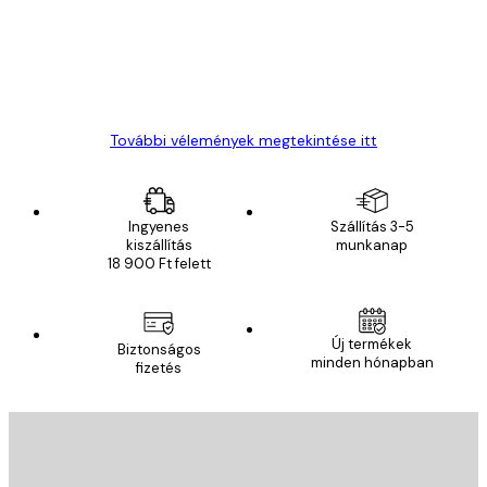
13 máj.
Gábor P
További vélemények megtekintése itt
Ingyenes
Szállítás 3-5
kiszállítás
munkanap
18 900 Ft felett
Új termékek
Biztonságos
minden hónapban
fizetés