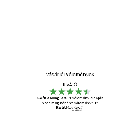
Vásárlói vélemények
KIVÁLÓ
4.3/5 csillag
70914 vélemény alapján.
Nézz meg néhány véleményt itt.
Ellenőrzött vásárló
Vásárlói
vélemények
Everything was OK!