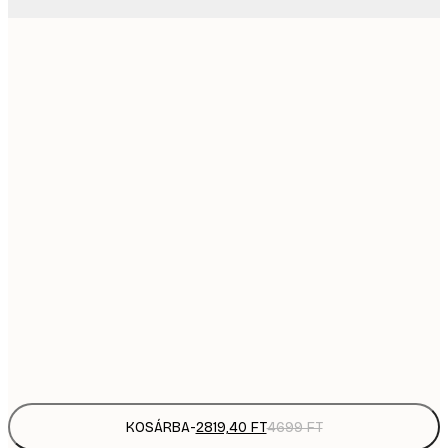
2819,
21x30 cm
4
41
30x40 cm
6
5558,
40x50 cm
9
5558,
50x50 cm
9
70
50x70 cm
11 
10 7
70x100 cm
17 
Frame
options
KOSÁRBA
-
2819,40 FT
4699 FT