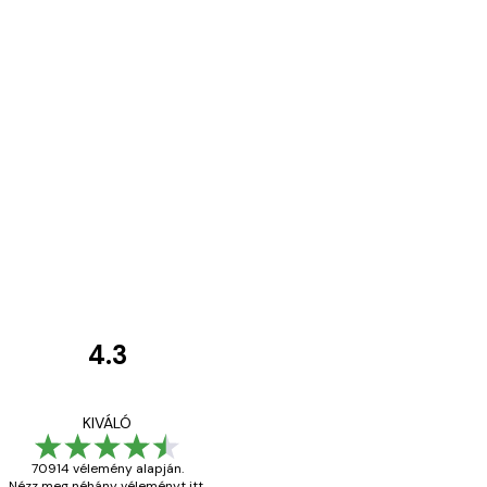
4.3
Vásárlói
vélemények
Everything was OK!
KIVÁLÓ
70914 vélemény alapján.
Nézz meg néhány véleményt itt.