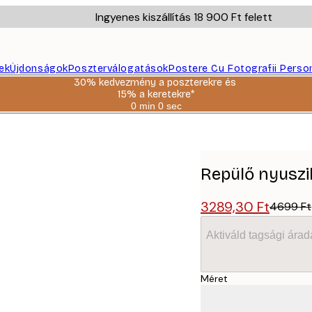
Ingyenes kiszállítás 18 900 Ft felett
ek
Újdonságok
Poszterválogatások
Postere Cu Fotografii Perso
30% kedvezmény a poszterekre és
15% a keretekre*
0 min
0 sec
Érvényes:
2026-
08-
06
Repülő nyuszi
3289,30 Ft
4699 Ft
Aktiváld tagsági árad
Méret