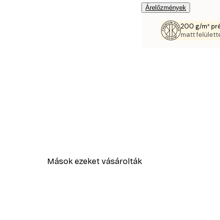
Árelőzmények
200 g/m² pr
matt felülette
Mások ezeket vásárolták