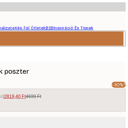
nalizate
Kép Fal Ötletek
B2B
Inspiráció És Tippek
k poszter
-30%*
at
|
2819,40 Ft
4699 Ft