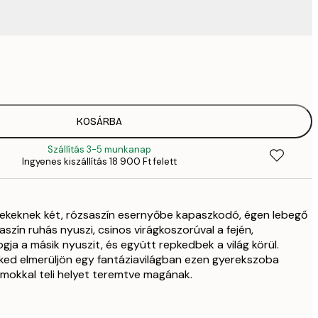
3289,
4
4882,
6
6484,
KOSÁRBA
9
Szállítás 3-5 munkanap
6484,
Ingyenes kiszállítás 18 900 Ft felett
9
82
11 
ekeknek két, rózsaszín esernyőbe kapaszkodó, égen lebegő
saszín ruhás nyuszi, csinos virágkoszorúval a fején,
gja a másik nyuszit, és együtt repkedbek a világ körül.
ed elmerüljön egy fantáziavilágban ezen gyerekszoba
álmokkal teli helyet teremtve magának.