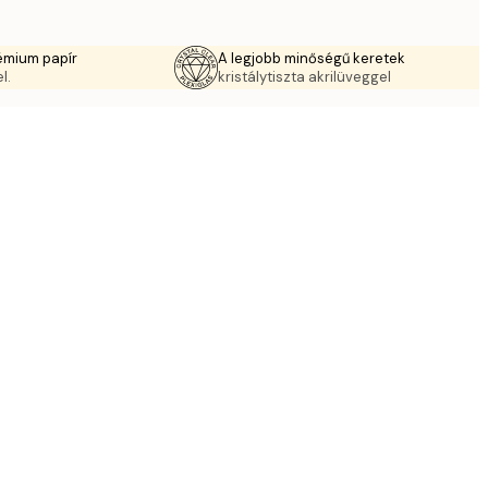
émium papír
A legjobb minőségű keretek
l.
kristálytiszta akrilüveggel