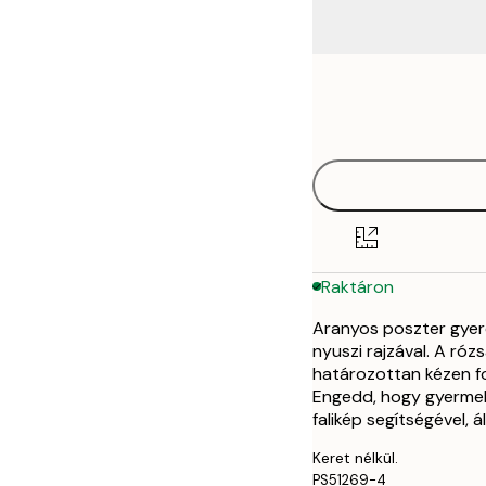
Frame
21x30 cm
options
30x40 cm
40x50 cm
50x50 cm
Raktáron
50x70 cm
Aranyos poszter gyer
nyuszi rajzával. A róz
határozottan kézen fo
Engedd, hogy gyermek
falikép segítségével, 
Keret nélkül.
PS51269-4