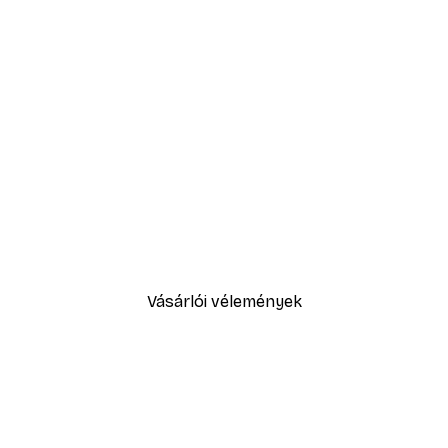
-30%*
Heart Rainbow Poster
3289,30 Ft-tól
4699 Ft
Vásárlói vélemények