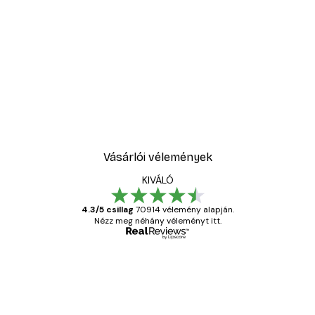
Vásárlói vélemények
KIVÁLÓ
4.3/5 csillag
70914 vélemény alapján.
Nézz meg néhány véleményt itt.
Ellenőrzött vásárló
Vásárlói
vélemények
Everything was OK!