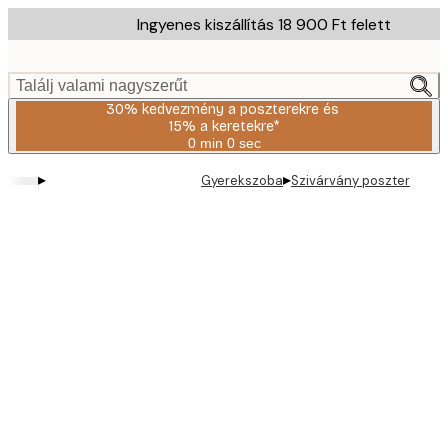
Skip
Ingyenes kiszállítás 18 900 Ft felett
to
main
content.
Találj valami nagyszerűt
30% kedvezmény a poszterekre és
15% a keretekre*
0 min
0 sec
Érvényes:
2026-
▸
▸
Gyerekszoba
Szivárvány poszter
08-
06