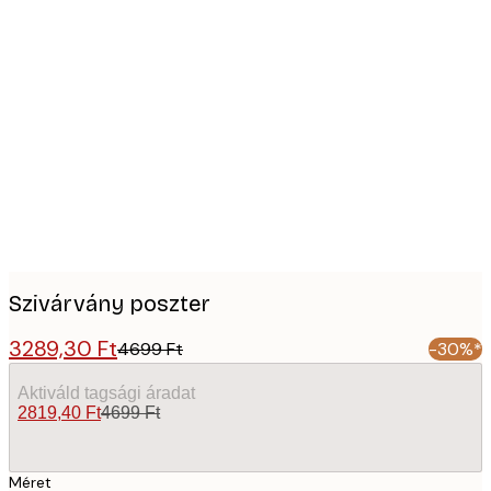
Product
images
Szivárvány poszter
3289,30 Ft
4699 Ft
-30%*
Aktiváld tagsági áradat
2819,40 Ft
4699 Ft
Méret