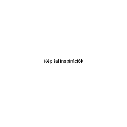
-30%*
dgoslingno02 Poszter
Shooting Star plakát
3289,30 Ft-tól
4699 Ft
Kép fal inspirációk