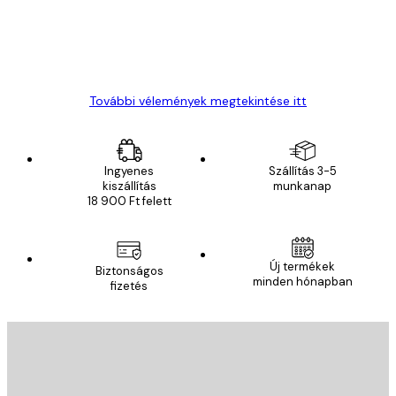
13 máj.
Gábor P
További vélemények megtekintése itt
Ingyenes
Szállítás 3-5
kiszállítás
munkanap
18 900 Ft felett
Új termékek
Biztonságos
minden hónapban
fizetés