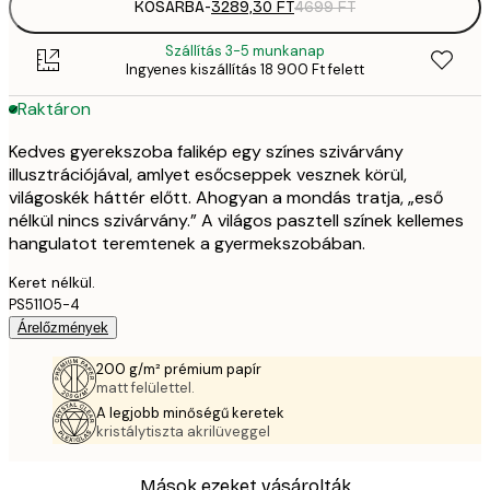
KOSÁRBA
-
3289,30 FT
4699 FT
Szállítás 3-5 munkanap
Ingyenes kiszállítás 18 900 Ft felett
Raktáron
Kedves gyerekszoba falikép egy színes szivárvány
illusztrációjával, amlyet esőcseppek vesznek körül,
világoskék háttér előtt. Ahogyan a mondás tratja, „eső
nélkül nincs szivárvány.” A világos pasztell színek kellemes
hangulatot teremtenek a gyermekszobában.
Keret nélkül.
PS51105-4
Árelőzmények
200 g/m² prémium papír
matt felülettel.
A legjobb minőségű keretek
kristálytiszta akrilüveggel
Mások ezeket vásárolták