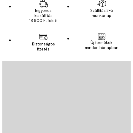
Ingyenes
Szállítás 3-5
kiszállítás
munkanap
18 900 Ft felett
Új termékek
Biztonságos
minden hónapban
fizetés
E-mail
KÜLDÉS
Áruház