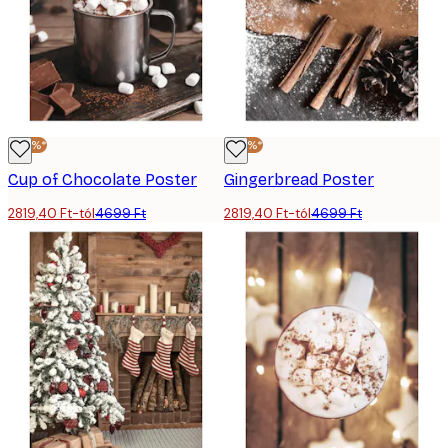
-40%*
-40%*
Cup of Chocolate Poster
Gingerbread Poster
2819,40 Ft-tól
4699 Ft
2819,40 Ft-tól
4699 Ft