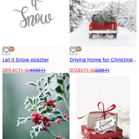
-40%*
-40%*
Let it Snow poszter
Driving Home for Christmas Poster
2819,40 Ft-tól
4699 Ft
1372,80 Ft-tól
2288 Ft