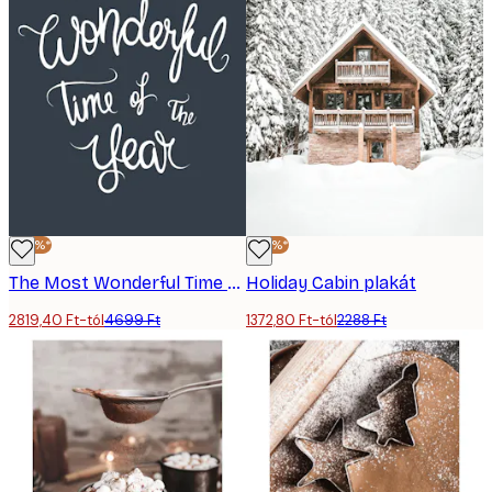
-40%*
-40%*
The Most Wonderful Time poszter
Holiday Cabin plakát
2819,40 Ft-tól
4699 Ft
1372,80 Ft-tól
2288 Ft