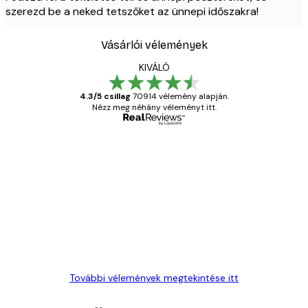
szerezd be a neked tetszőket az ünnepi időszakra!
Vásárlói vélemények
KIVÁLÓ
4.3/5 csillag
70914 vélemény alapján.
Nézz meg néhány véleményt itt.
Ellenőrzött vásárló
Vásárlói
vélemények
Everything was OK!
13 máj.
Gábor P
További vélemények megtekintése itt