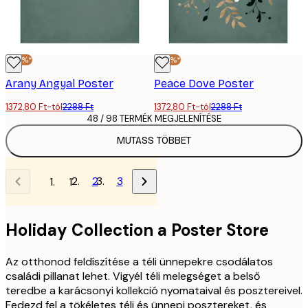
-40%*
-40%*
Arany Angyal Poster
Peace Dove Poster
1372,80 Ft-tól
2288 Ft
1372,80 Ft-tól
2288 Ft
48 / 98 TERMÉK MEGJELENÍTÉSE
MUTASS TÖBBET
2
3
1
Holiday Collection a Poster Store
Az otthonod feldíszítése a téli ünnepekre csodálatos
családi pillanat lehet. Vigyél téli melegséget a belső
teredbe a karácsonyi kollekció nyomataival és posztereivel.
Fedezd fel a tökéletes téli és ünnepi posztereket, és