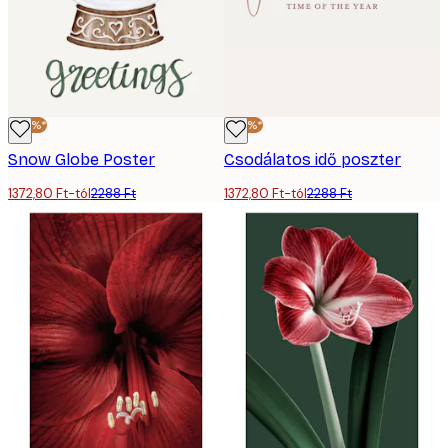
-40%*
-40%*
Snow Globe Poster
Csodálatos idő poszter
1372,80 Ft-tól
2288 Ft
1372,80 Ft-tól
2288 Ft