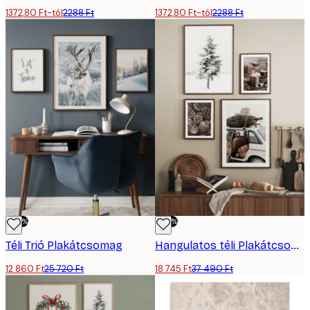
1372,80 Ft-tól
2288 Ft
1372,80 Ft-tól
2288 Ft
-50%
-50%
Téli Trió Plakátcsomag
Hangulatos téli Plakátcsomag
12 860 Ft
25 720 Ft
18 745 Ft
37 490 Ft