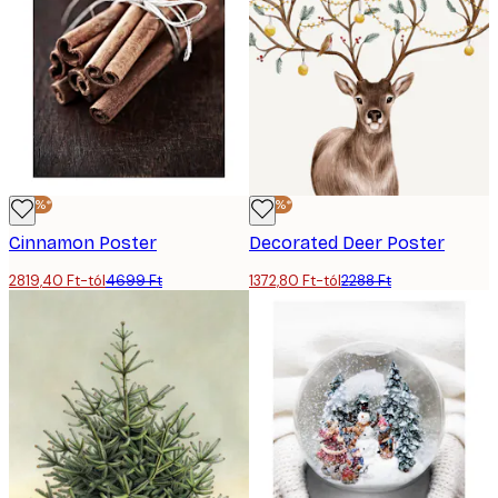
-40%*
-40%*
Cinnamon Poster
Decorated Deer Poster
2819,40 Ft-tól
4699 Ft
1372,80 Ft-tól
2288 Ft