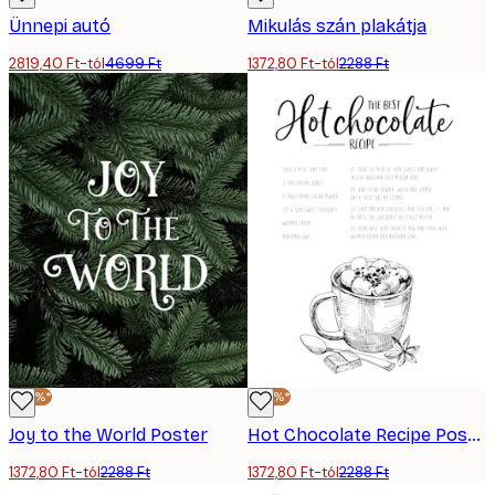
Ünnepi autó
Mikulás szán plakátja
2819,40 Ft-tól
4699 Ft
1372,80 Ft-tól
2288 Ft
-40%*
-40%*
Joy to the World Poster
Hot Chocolate Recipe Poster
1372,80 Ft-tól
2288 Ft
1372,80 Ft-tól
2288 Ft