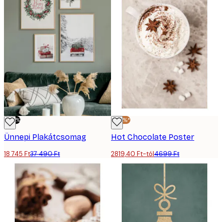
-50%
-40%*
Ünnepi Plakátcsomag
Hot Chocolate Poster
18 745 Ft
37 490 Ft
2819,40 Ft-tól
4699 Ft