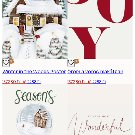
-40%*
-40%*
Winter in the Woods Poster
Öröm a vörös plakátban
1372,80 Ft-tól
2288 Ft
1372,80 Ft-tól
2288 Ft