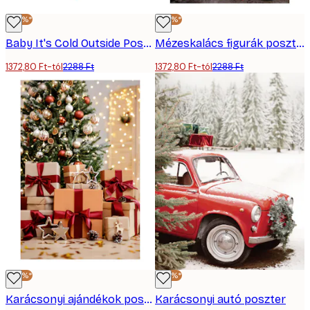
-40%*
-40%*
Baby It's Cold Outside Poster
Mézeskalács figurák poszter
1372,80 Ft-tól
2288 Ft
1372,80 Ft-tól
2288 Ft
-40%*
-40%*
Karácsonyi ajándékok poszter
Karácsonyi autó poszter