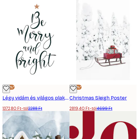
-40%*
-40%*
Légy vidám és világos plakát
Christmas Sleigh Poster
1372,80 Ft-tól
2288 Ft
2819,40 Ft-tól
4699 Ft