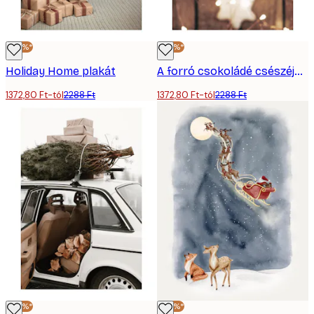
-40%*
-40%*
Holiday Home plakát
A forró csokoládé csészéje Plakát
1372,80 Ft-tól
2288 Ft
1372,80 Ft-tól
2288 Ft
-40%*
-40%*