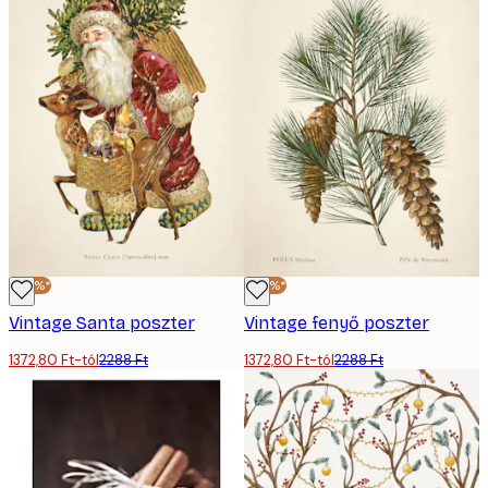
-40%*
-40%*
Vintage Santa poszter
Vintage fenyő poszter
1372,80 Ft-tól
2288 Ft
1372,80 Ft-tól
2288 Ft