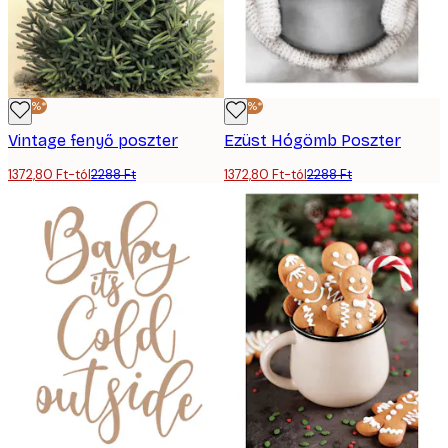
-40%*
-40%*
Vintage fenyő poszter
Ezüst Hógömb Poszter
1372,80 Ft-tól
2288 Ft
1372,80 Ft-tól
2288 Ft