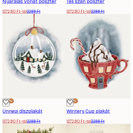
Nyaralás vonat poszter
Téli szán poszter
1372,80 Ft-tól
2288 Ft
1372,80 Ft-tól
2288 Ft
-40%*
-40%*
Ünnepi díszplakát
Wintery Cup plakát
1372,80 Ft-tól
2288 Ft
1372,80 Ft-tól
2288 Ft