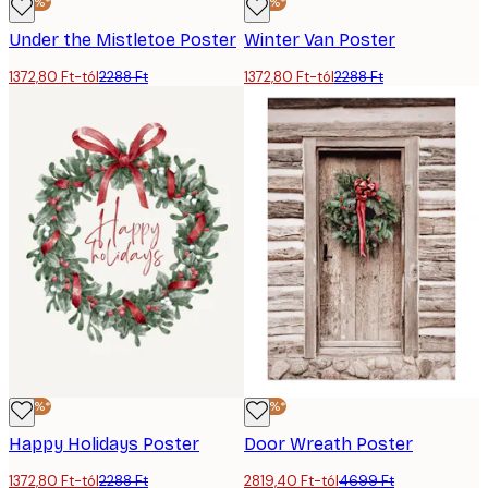
-40%*
-40%*
Under the Mistletoe Poster
Winter Van Poster
1372,80 Ft-tól
2288 Ft
1372,80 Ft-tól
2288 Ft
-40%*
-40%*
Happy Holidays Poster
Door Wreath Poster
1372,80 Ft-tól
2288 Ft
2819,40 Ft-tól
4699 Ft