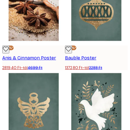
-40%*
-40%*
Anis & Cinnamon Poster
Bauble Poster
2819,40 Ft-tól
4699 Ft
1372,80 Ft-tól
2288 Ft