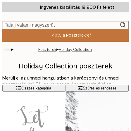
Skip
Ingyenes kiszállítás 18 900 Ft felett
to
main
content.
Találj valami nagyszerűt
40% a Poszterekre*
▸
▸
Poszterek
Holiday Collection
Holiday Collection poszterek
Merülj el az ünnepi hangulatban a karácsonyi és ünnepi
posztereinkkel! Téli és karácsonyi nyomatainkkal az
Olvass tovább
Összes kategória
Szűrés és rendezés
otthonod készen áll a téli ünnepekre. Kollekciónk stílusok
széles választékát kínálja a fényképektől az idézeteken át
az illusztrációkig.