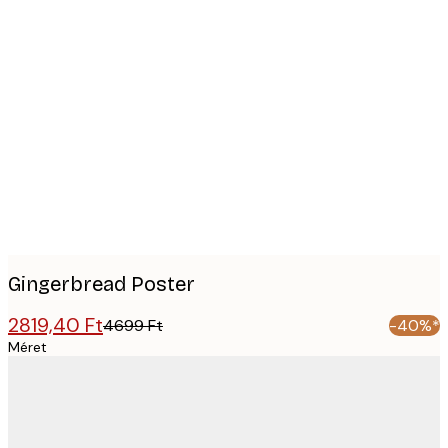
Product
images
Gingerbread Poster
2819,40 Ft
4699 Ft
-40%*
Méret