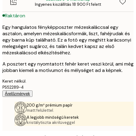
Ingyenes kiszállítás 18 900 Ft felett
Raktáron
Egy hangulatos fényképposzter mézeskaláccsal egy
asztalon, amelyen mézeskalácsformák, liszt, fahéjrudak és
egy barna kúp található. Ez a fotó egy meghitt karácsonyi
melegséget sugároz, és talán kedvet kapsz az első
mézeskalácsod elkészítéséhez.
A posztert egy nyomtatott fehér keret veszi körül, ami még
jobban kiemeli a motívumot és mélységet ad a képnek.
Keret nélkül.
PS52289-4
Árelőzmények
200 g/m² prémium papír
matt felülettel.
A legjobb minőségű keretek
kristálytiszta akrilüveggel