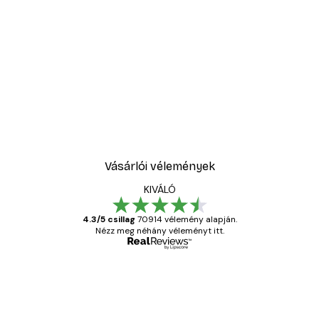
Vásárlói vélemények
KIVÁLÓ
4.3/5 csillag
70914 vélemény alapján.
Nézz meg néhány véleményt itt.
Ellenőrzött vásárló
Vásárlói
vélemények
Everything was OK!