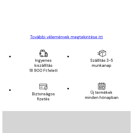
13 máj.
Gábor P
További vélemények megtekintése itt
Ingyenes
Szállítás 3-5
kiszállítás
munkanap
18 900 Ft felett
Új termékek
Biztonságos
minden hónapban
fizetés