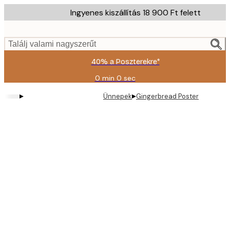
Skip
Ingyenes kiszállítás 18 900 Ft felett
to
main
content.
Találj valami nagyszerűt
40% a Poszterekre*
0 min
0 sec
Érvényes:
2026-
▸
▸
Ünnepek
Gingerbread Poster
08-
09