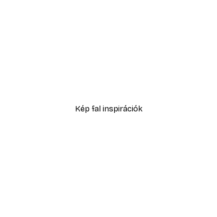
-40%*
, Én Bort Iszom Poszter
2819,40 Ft-tól
4699 Ft
Kép fal inspirációk