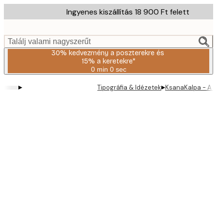
Skip
Ingyenes kiszállítás 18 900 Ft felett
to
main
content.
Találj valami nagyszerűt
30% kedvezmény a poszterekre és
15% a keretekre*
0 min
0 sec
Érvényes:
2026-
▸
▸
Tipográfia & Idézetek
KsanaKalpa - A T
08-
06