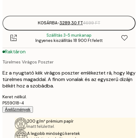
options
KOSÁRBA
-
3289,30 FT
4699 FT
Szállítás 3-5 munkanap
Ingyenes kiszállítás 18 900 Ft felett
Raktáron
Türelmes Virágos Poszter
Ez a nyugtató kék virágos poszter emlékeztet rá, hogy légy
türelmes magaddal. A finom vonalak és az egyszerű dizájn
békét hoz a szobádba.
Keret nélkül.
PS59018-4
Árelőzmények
200 g/m² prémium papír
matt felülettel.
A legjobb minőségű keretek