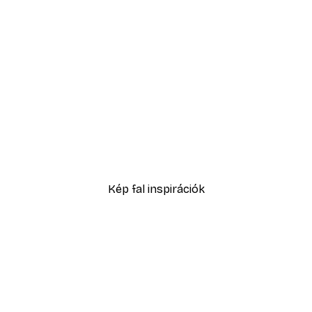
-30%*
e No1 Poster
Elena Ristova - Tompítot
3289,30 Ft-tól
4699 Ft
Kép fal inspirációk