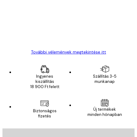
vélemények
Everything was OK!
13 máj.
Gábor P
További vélemények megtekintése itt
Ingyenes
Szállítás 3-5
kiszállítás
munkanap
18 900 Ft felett
Új termékek
Biztonságos
minden hónapban
fizetés