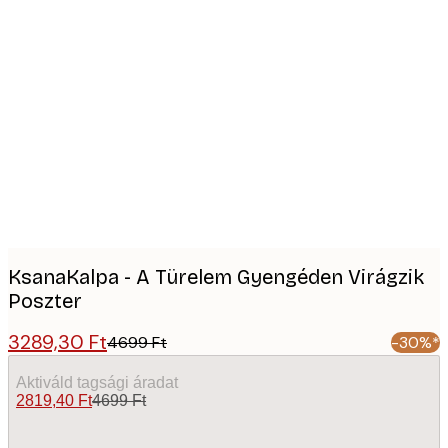
Product
images
KsanaKalpa - A Türelem Gyengéden Virágzik
Poszter
3289,30 Ft
4699 Ft
-30%*
Aktiváld tagsági áradat
2819,40 Ft
4699 Ft