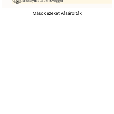
kristálytiszta akrilüveggel
Mások ezeket vásárolták