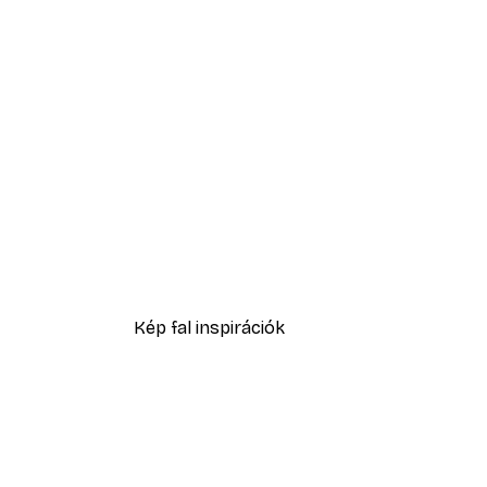
-30%*
Edvard Munch - Fürdőző Férfi
3289,30 Ft-tól
4699 Ft
Kép fal inspirációk