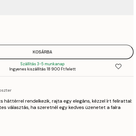
3289,
4
4882,
6
6484,
KOSÁRBA
9
Szállítás 3-5 munkanap
6484,
Ingyenes kiszállítás 18 900 Ft felett
9
82
11 
oszter
12 512,
17 
háttérrel rendelkezik, rajta egy elegáns, kézzel írt felirattal:
letes választás, ha szeretnél egy kedves üzenetet a falra