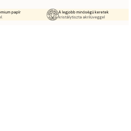
émium papír
A legjobb minőségű keretek
l.
kristálytiszta akrilüveggel