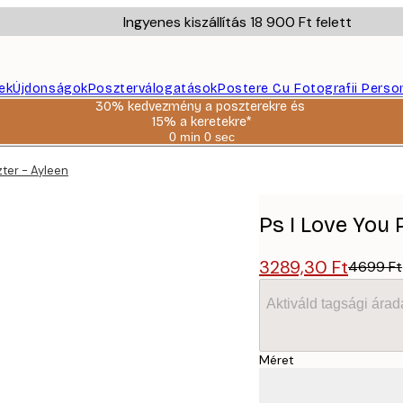
Ingyenes kiszállítás 18 900 Ft felett
ek
Újdonságok
Poszterválogatások
Postere Cu Fotografii Perso
30% kedvezmény a poszterekre és
15% a keretekre*
0 min
0 sec
Érvényes:
2026-
zter - Ayleen
08-
06
Ps I Love You 
3289,30 Ft
4699 Ft
Aktiváld tagsági árad
Méret