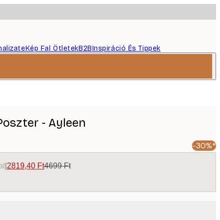
nalizate
Kép Fal Ötletek
B2B
Inspiráció És Tippek
Poszter - Ayleen
-30%*
at
|
2819,40 Ft
4699 Ft