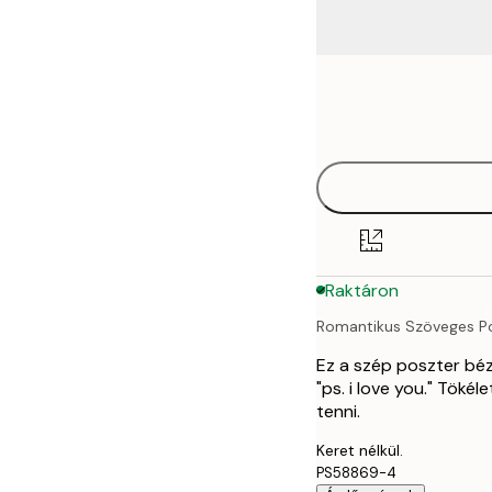
Frame
21x30 cm
options
30x40 cm
40x50 cm
50x50 cm
Raktáron
50x70 cm
Romantikus Szöveges P
70x100 cm
Ez a szép poszter bézs 
"ps. i love you." Töké
tenni.
Keret nélkül.
PS58869-4