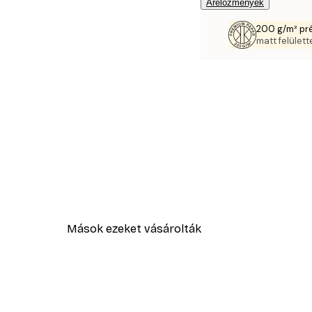
Árelőzmények
200 g/m² pr
matt felülette
Mások ezeket vásárolták