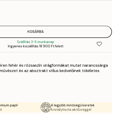
2819,
4
41
6
5558,
KOSÁRBA
9
Szállítás 3-5 munkanap
70
Ingyenes kiszállítás 18 900 Ft felett
11 
10 7
17 
éren fehér és rózsaszín virágformákat mutat narancssárga
művészet és az absztrakt stílus kedvelőinek tökéletes
émium papír
A legjobb minőségű keretek
l.
kristálytiszta akrilüveggel