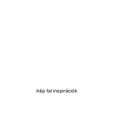
-40%*
Ginkgo Textúra Poszter
4185 Ft-tól
6975 Ft
Kép fal inspirációk