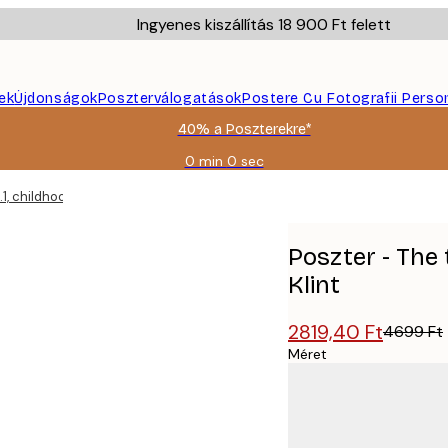
Ingyenes kiszállítás 18 900 Ft felett
ek
Újdonságok
Poszterválogatások
Postere Cu Fotografii Perso
40% a Poszterekre*
0 min
0 sec
Érvényes:
2026-
1, childhood by Hilma Af Klint
08-
09
Poszter - The 
Klint
2819,40 Ft
4699 Ft
Méret