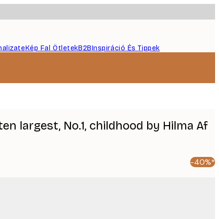
nalizate
Kép Fal Ötletek
B2B
Inspiráció És Tippek
ten largest, No.1, childhood by Hilma Af
-40%*