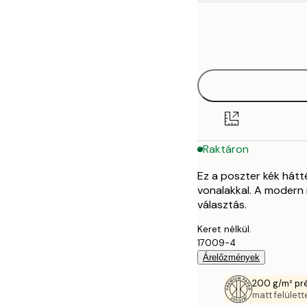
Frame
21x30 cm
options
30x40 cm
40x50 cm
50x70 cm
Raktáron
70x100 cm
Ez a poszter kék hátt
vonalakkal. A modern 
választás.
Keret nélkül.
17009-4
Árelőzmények
200 g/m² pr
matt felülette