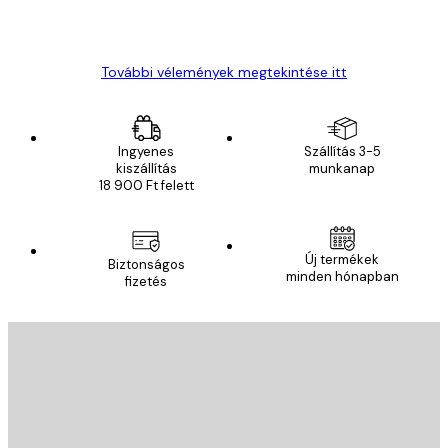
13 máj.
Gábor P
További vélemények megtekintése itt
Ingyenes
Szállítás 3-5
kiszállítás
munkanap
18 900 Ft felett
Új termékek
Biztonságos
minden hónapban
fizetés
E-mail