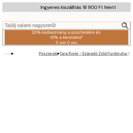
Skip
Ingyenes kiszállítás 18 900 Ft felett
to
main
content.
Találj valami nagyszerűt
30% kedvezmény a poszterekre és
15% a keretekre*
0 min
0 sec
Érvényes:
2026-
▸
▸
Poszterek
Tara Royle - Száradó Zöld Fürdőruha Po
08-
06