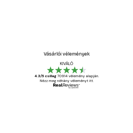
Vásárlói vélemények
KIVÁLÓ
4.3/5 csillag
70914 vélemény alapján.
Nézz meg néhány véleményt itt.
Ellenőrzött vásárló
Vásárlói
vélemények
Everything was OK!