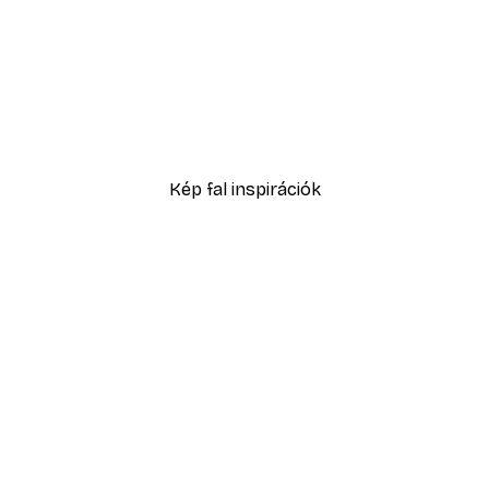
-30%*
ell No1 poszter
Sex and the City™ - Cosm
5416,60 Ft-tól
7738 Ft
Kép fal inspirációk