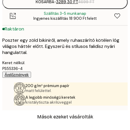
KOSÁRBA
-
3289,30 FT
4699 FT
Szállítás 3-5 munkanap
Ingyenes kiszállítás 18 900 Ft felett
Raktáron
Poszter egy zöld bikiniről, amely ruhaszárító kötélen lóg
világos háttér előtt. Egyszerű és stílusos falidísz nyári
hangulattal.
Keret nélkül.
PS55336-4
Árelőzmények
200 g/m² prémium papír
matt felülettel.
A legjobb minőségű keretek
kristálytiszta akrilüveggel
Mások ezeket vásárolták