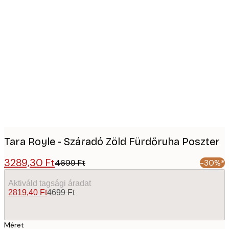
Product
images
Tara Royle - Száradó Zöld Fürdőruha Poszter
3289,30 Ft
4699 Ft
-30%*
Aktiváld tagsági áradat
2819,40 Ft
4699 Ft
Méret