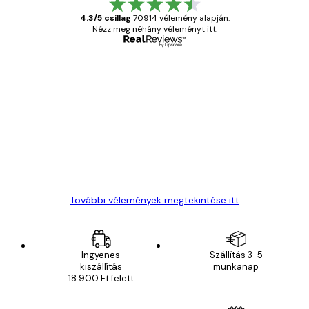
4.3/5 csillag
70914 vélemény alapján.
Nézz meg néhány véleményt itt.
Ellenőrzött vásárló
Vásárlói
vélemények
Everything was OK!
13 máj.
Gábor P
További vélemények megtekintése itt
Ingyenes
Szállítás 3-5
kiszállítás
munkanap
18 900 Ft felett