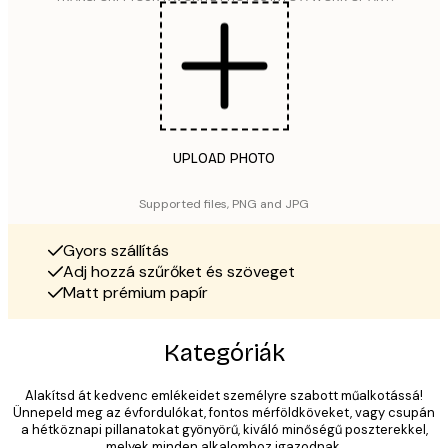
UPLOAD PHOTO
Supported files, PNG and JPG
Gyors szállítás
Adj hozzá szűrőket és szöveget
Matt prémium papír
Kategóriák
Alakítsd át kedvenc emlékeidet személyre szabott műalkotássá!
Ünnepeld meg az évfordulókat, fontos mérföldköveket, vagy csupán
a hétköznapi pillanatokat gyönyörű, kiváló minőségű poszterekkel,
melyek minden alkalomhoz igazodnak.