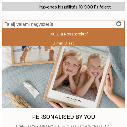
Skip
Ingyenes kiszállítás 18 900 Ft felett
to
main
content.
Találj valami nagyszerűt
40% a Poszterekre*
0 min
0 sec
Érvényes:
2026-
08-
09
PERSONALISED BY YOU
TRANSFORM YOUR FAVORITE PHOTOS INTO A WORK OF ART!