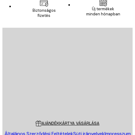
Új termékek
Biztonságos
minden hónapban
fizetés
E-mail
KÜLDÉS
Áruház
Poster Store
Ügyfélszolgálat
AJÁNDÉKKÁRTYA VÁSÁRLÁSA
Általános Szerződési Feltételek
Süti irányelvek
Impresszum