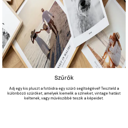
Szűrők
SZEMÉLYRE SZABOTT
FOTÓPOSZTEREK
Adj egy kis pluszt a fotóidra egy szűrő segítségével! Teszteld a
különböző szűrőket, amelyek kiemelik a színeket, vintage hatást
keltenek, vagy művészibbé teszik a képeidet.
ALKOSS MOST
Product
Slider