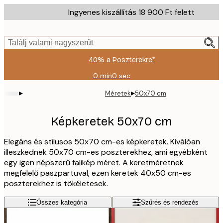
Skip
Ingyenes kiszállítás 18 900 Ft felett
to
main
content.
Találj valami nagyszerűt
40% a Poszterekre*
0 min
0 sec
Érvényes:
2026-
▸
▸
Méretek
50x70 cm
08-
09
Képkeretek 50x70 cm
Elegáns és stílusos 50x70 cm-es képkeretek. Kiválóan
illeszkednek 50x70 cm-es poszterekhez, ami egyébként
egy igen népszerű falikép méret. A keretméretnek
megfelelő paszpartuval, ezen keretek 40x50 cm-es
poszterekhez is tökéletesek.
Összes kategória
Szűrés és rendezés