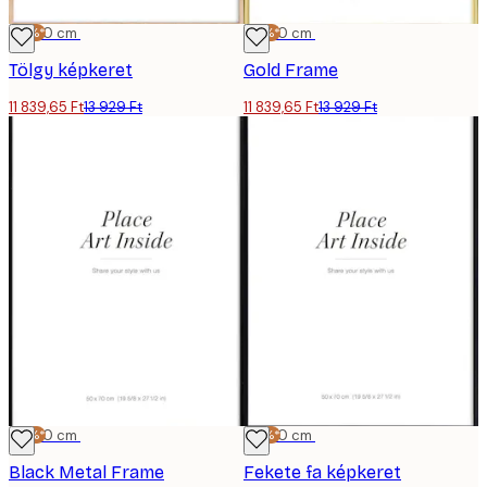
-15%*
50x70 cm
-15%*
50x70 cm
Tölgy képkeret
Gold Frame
11 839,65 Ft
13 929 Ft
11 839,65 Ft
13 929 Ft
-15%*
50x70 cm
-15%*
50x70 cm
Black Metal Frame
Fekete fa képkeret