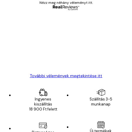
Nézz meg néhány véleményt itt.
Ellenőrzött vásárló
Vásárlói
vélemények
Everything was OK!
13 máj.
Gábor P
További vélemények megtekintése itt
Ingyenes
Szállítás 3-5
kiszállítás
munkanap
18 900 Ft felett
Új termékek