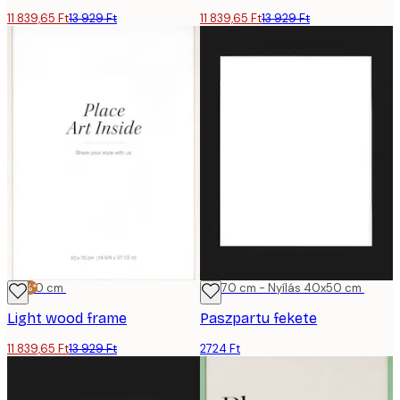
11 839,65 Ft
13 929 Ft
11 839,65 Ft
13 929 Ft
-15%*
50x70 cm
50x70 cm - Nyílás 40x50 cm
Light wood frame
Paszpartu fekete
11 839,65 Ft
13 929 Ft
2724 Ft