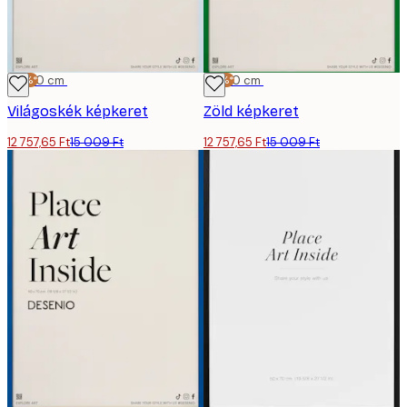
-15%*
50x70 cm
-15%*
50x70 cm
Világoskék képkeret
Zöld képkeret
12 757,65 Ft
15 009 Ft
12 757,65 Ft
15 009 Ft