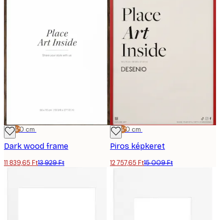
-15%*
50x70 cm
-15%*
50x70 cm
Dark wood frame
Piros képkeret
11 839,65 Ft
13 929 Ft
12 757,65 Ft
15 009 Ft