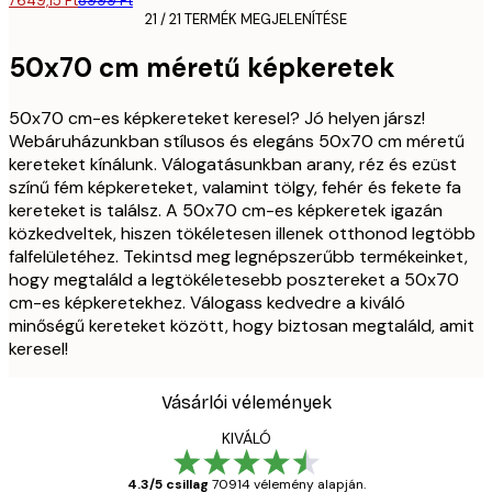
7649,15 Ft
8999 Ft
21 / 21 TERMÉK MEGJELENÍTÉSE
50x70 cm méretű képkeretek
50x70 cm-es képkereteket keresel? Jó helyen jársz!
Webáruházunkban stílusos és elegáns 50x70 cm méretű
kereteket kínálunk. Válogatásunkban arany, réz és ezüst
színű fém képkereteket, valamint tölgy, fehér és fekete fa
kereteket is találsz. A 50x70 cm-es képkeretek igazán
közkedveltek, hiszen tökéletesen illenek otthonod legtöbb
falfelületéhez. Tekintsd meg legnépszerűbb termékeinket,
hogy megtaláld a legtökéletesebb posztereket a 50x70
cm-es képkeretekhez. Válogass kedvedre a kiváló
minőségű kereteket között, hogy biztosan megtaláld, amit
keresel!
Vásárlói vélemények
KIVÁLÓ
4.3/5 csillag
70914 vélemény alapján.