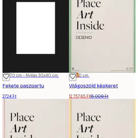
50x70 cm - Nyílás 30x40 cm
-15%*
50x70 cm
Fekete paszpartu
Világoszöld képkeret
2724 Ft
12 757,65 Ft
15 009 Ft