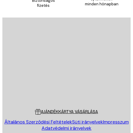
Biztonságos
minden hónapban
fizetés
E-mail
KÜLDÉS
Áruház
Poster Store
Ügyfélszolgálat
AJÁNDÉKKÁRTYA VÁSÁRLÁSA
Általános Szerződési Feltételek
Süti irányelvek
Impresszum
Adatvédelmi irányelvek