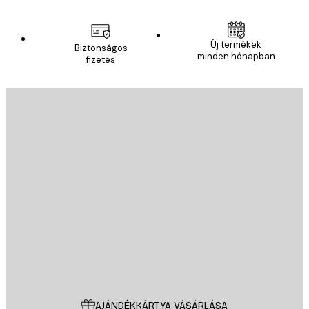
Új termékek
Biztonságos
minden hónapban
fizetés
E-mail
KÜLDÉS
Áruház
Poster Store
Ügyfélszolgálat
AJÁNDÉKKÁRTYA VÁSÁRLÁSA