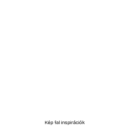
-40%*
Füves homokdűne poszte
2819,40 Ft-tól
4699 Ft
Kép fal inspirációk