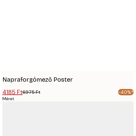
Product
images
Napraforgómező Poster
4185 Ft
6975 Ft
-40%*
Méret