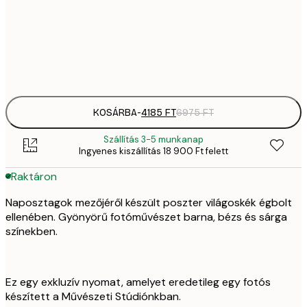
41
30x40 cm
6
Frame
options
KOSÁRBA
-
4185 FT
6975 FT
Szállítás 3-5 munkanap
Ingyenes kiszállítás 18 900 Ft felett
Raktáron
Naposztagok mezőjéről készült poszter világoskék égbolt
ellenében. Gyönyörű fotóművészet barna, bézs és sárga
színekben.
Ez egy exkluzív nyomat, amelyet eredetileg egy fotós
készített a Művészeti Stúdiónkban.