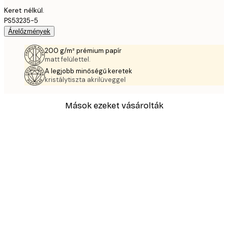
Keret nélkül.
PS53235-5
Árelőzmények
200 g/m² prémium papír
matt felülettel.
A legjobb minőségű keretek
kristálytiszta akrilüveggel
Mások ezeket vásárolták