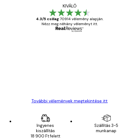
KIVÁLÓ
4.3/5 csillag
70914 vélemény alapján.
Nézz meg néhány véleményt itt.
Ellenőrzött vásárló
Vásárlói
vélemények
Everything was OK!
13 máj.
Gábor P
További vélemények megtekintése itt
Ingyenes
Szállítás 3-5
kiszállítás
munkanap
18 900 Ft felett