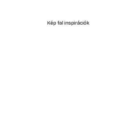
2819,40 Ft-tól
4699 Ft
Kép fal inspirációk