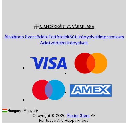
Áruház
Poster Store
Ügyfélszolgálat
AJÁNDÉKKÁRTYA VÁSÁRLÁSA
Általános Szerződési Feltételek
Süti irányelvek
Impresszum
Adatvédelmi irányelvek
Hungary (Magyar)
Copyright ©
2026
,
Poster Store
AB
Fantastic Art. Happy Prices.