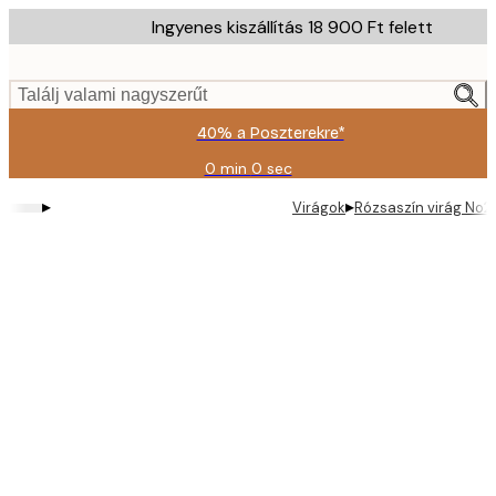
Skip
Ingyenes kiszállítás 18 900 Ft felett
to
main
content.
Találj valami nagyszerűt
40% a Poszterekre*
0 min
0 sec
Érvényes:
2026-
▸
▸
Virágok
Rózsaszín virág No2
08-
09