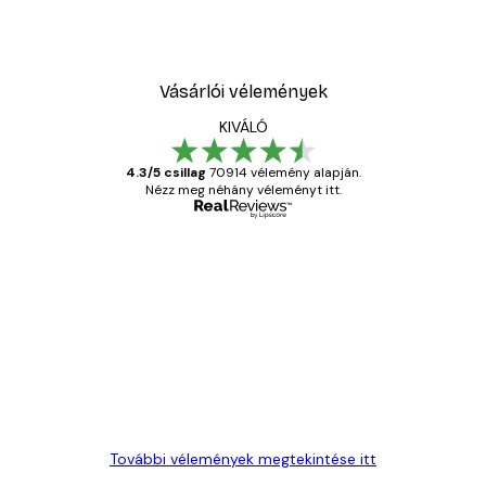
Vásárlói vélemények
KIVÁLÓ
4.3/5 csillag
70914 vélemény alapján.
Nézz meg néhány véleményt itt.
Ellenőrzött vásárló
Vásárlói
vélemények
Everything was OK!
13 máj.
Gábor P
További vélemények megtekintése itt