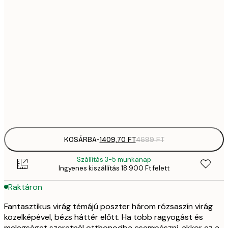
1409,
21x30 cm
4
2092,
30x40 cm
6
35
50x70 cm
11 
Frame
options
KOSÁRBA
-
1409,70 FT
4699 FT
Szállítás 3-5 munkanap
Ingyenes kiszállítás 18 900 Ft felett
Raktáron
Fantasztikus virág témájú poszter három rózsaszín virág
közelképével, bézs háttér előtt. Ha több ragyogást és
melegséget szeretnél otthonodba csempészni, akkor ez a