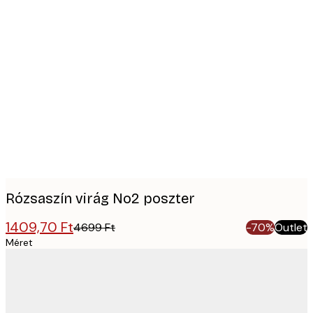
Product
images
Rózsaszín virág No2 poszter
1409,70 Ft
4699 Ft
-70%
Outlet
Méret