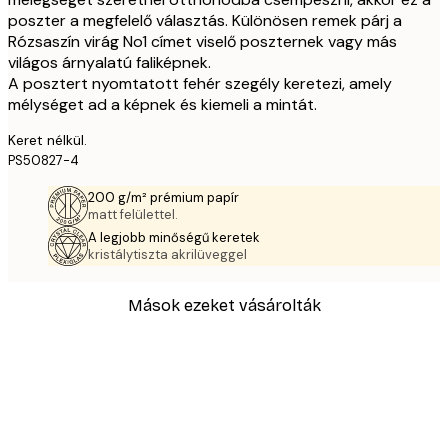
poszter a megfelelő választás. Különösen remek párj a
Rózsaszín virág No1 címet viselő poszternek vagy más
világos árnyalatú faliképnek.
A posztert nyomtatott fehér szegély keretezi, amely
mélységet ad a képnek és kiemeli a mintát.
Keret nélkül.
PS50827-4
200 g/m² prémium papír
matt felülettel.
A legjobb minőségű keretek
kristálytiszta akrilüveggel
Mások ezeket vásárolták