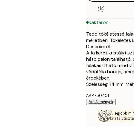
Raktáron
Tedd tökéletessé fala
méretben. Tökéletes k
Deseniotól.
A fa keret kristálytis
hátoldalon található,
felakasztható mind ví
védőfólia borítja, amel
érdekében.
Szélesség: 14 mm. Mé
AAPI-50401
Árelőzmények
A legjobb mi
kristálytiszt