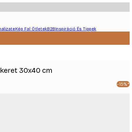
nalizate
Kép Fal Ötletek
B2B
Inspiráció És Tippek
pkeret 30x40 cm
-15%*