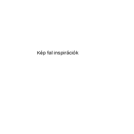
-40%*
Patryk Krygowski - Japán Koi
2819,40 Ft-tól
4699 Ft
Kép fal inspirációk