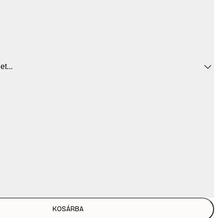
t...
KOSÁRBA
7334,