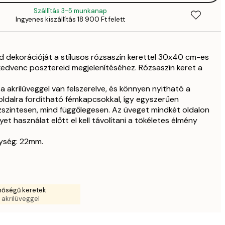
8
Szállítás 3-5 munkanap
12 757,
Ingyenes kiszállítás 18 900 Ft felett
15 
d dekorációját a stílusos rózsaszín kerettel 30x40 cm-es
edvenc posztereid megjelenítéséhez. Rózsaszín keret a
zta akrilüveggel van felszerelve, és könnyen nyitható a
 oldalra fordítható fémkapcsokkal, így egyszerűen
zszintesen, mind függőlegesen. Az üveget mindkét oldalon
yet használat előtt el kell távolítani a tökéletes élmény
lység: 22mm.
nőségű keretek
a akrilüveggel