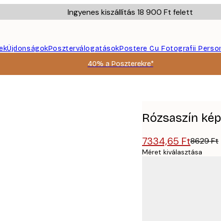
Ingyenes kiszállítás 18 900 Ft felett
ek
Újdonságok
Poszterválogatások
Postere Cu Fotografii Perso
40% a Poszterekre*
Rózsaszín ké
7334,65 Ft
8629 Ft
Méret kiválasztása