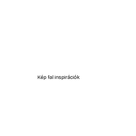
-40%*
Magassarkú ablakban poszte
2819,40 Ft-tól
4699 Ft
Kép fal inspirációk