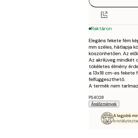
Raktáron
Elegáns fekete fém ké
mm széles, hátlapja k
köszönhetően. Az előla
Az akrilüveg mindkét o
tökéletes élmény érde
a 13x18 cm-es fekete 
felfüggeszthető.
A termék nem tarlmaz
PS4028
Árelőzmények
A legjobb mi
kristálytiszt