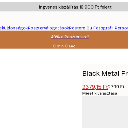
Ingyenes kiszállítás 18 900 Ft felett
ek
Újdonságok
Poszterválogatások
Postere Cu Fotografii Perso
40% a Poszterekre*
0 min
0 sec
Érvényes:
2026-
08-
09
Black Metal F
2379,15 Ft
2799 Ft
Méret kiválasztása