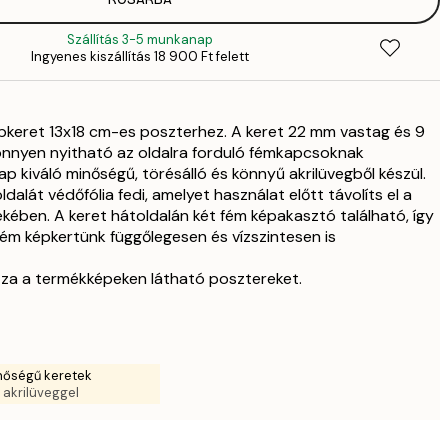
2379,
2
Szállítás 3-5 munkanap
4189,
Ingyenes kiszállítás 18 900 Ft felett
4
6918,
8
pkeret 13x18 cm-es poszterhez. A keret 22 mm vastag és 9
9842,
önnyen nyitható az oldalra forduló fémkapcsoknak
11 
p kiváló minőségű, törésálló és könnyű akrilüvegből készül.
9842,
ldalát védőfólia fedi, amelyet használat előtt távolíts el a
11 
kében. A keret hátoldalán két fém képakasztó található, így
11 839,
fém képkertünk függőlegesen és vízszintesen is
13 
18 121,
za a termékképeken látható posztereket.
21 
nőségű keretek
a akrilüveggel