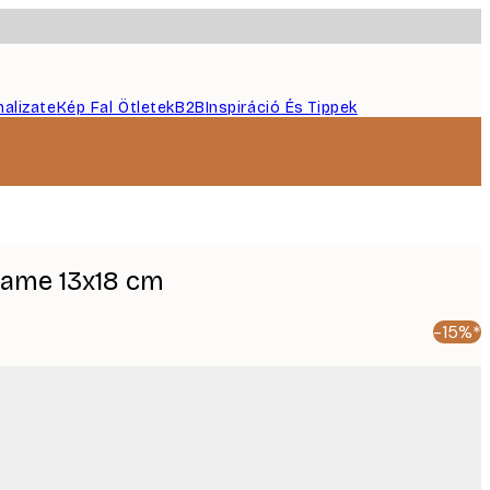
nalizate
Kép Fal Ötletek
B2B
Inspiráció És Tippek
rame 13x18 cm
-15%*