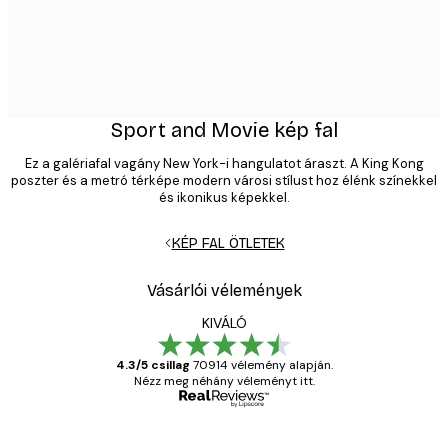
Sport and Movie kép fal
Ez a galériafal vagány New York-i hangulatot áraszt. A King Kong
poszter és a metró térképe modern városi stílust hoz élénk színekkel
és ikonikus képekkel.
KÉP FAL ÖTLETEK
Vásárlói vélemények
KIVÁLÓ
4.3/5 csillag
70914 vélemény alapján.
Nézz meg néhány véleményt itt.
Ellenőrzött vásárló