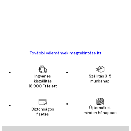
Vásárlói
vélemények
Everything was OK!
13 máj.
Gábor P
További vélemények megtekintése itt
Ingyenes
Szállítás 3-5
kiszállítás
munkanap
18 900 Ft felett
E-mail
Új termékek
Biztonságos
minden hónapban
fizetés
FELIRATKOZÁS