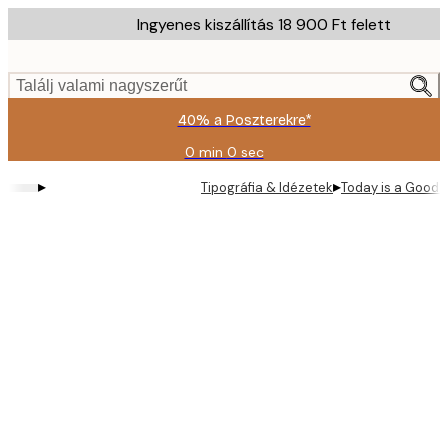
Skip
Ingyenes kiszállítás 18 900 Ft felett
to
main
content.
Találj valami nagyszerűt
40% a Poszterekre*
0 min
0 sec
Érvényes:
2026-
▸
▸
Tipográfia & Idézetek
Today is a Good 
08-
09