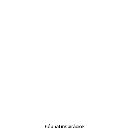
-40%*
No1 Poster
Eucalyptus Shades No2 P
2819,40 Ft-tól
4699 Ft
Kép fal inspirációk