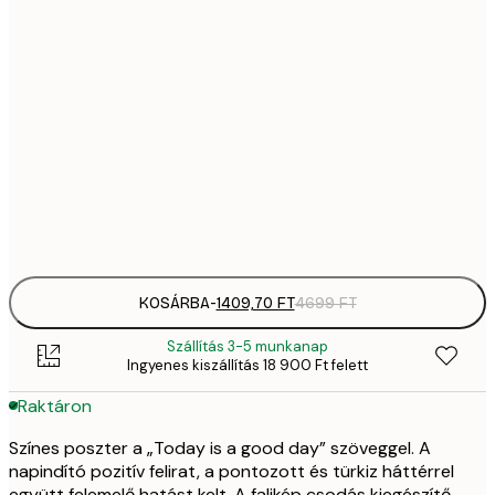
1409,
21x30 cm
4
2092,
30x40 cm
6
35
50x70 cm
11 
Frame
options
KOSÁRBA
-
1409,70 FT
4699 FT
Szállítás 3-5 munkanap
Ingyenes kiszállítás 18 900 Ft felett
Raktáron
Színes poszter a „Today is a good day” szöveggel. A
napindító pozitív felirat, a pontozott és türkiz háttérrel
együtt felemelő hatást kelt. A falikép csodás kiegészítő