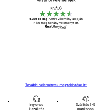
Vásárlói vélemények
KIVÁLÓ
4.3/5 csillag
70914 vélemény alapján.
Nézz meg néhány véleményt itt.
Ellenőrzött vásárló
Vásárlói
vélemények
Everything was OK!
13 máj.
Gábor P
További vélemények megtekintése itt
Ingyenes
Szállítás 3-5
kiszállítás
munkanap