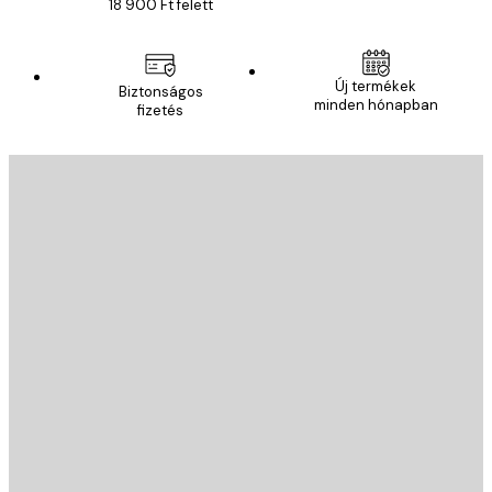
18 900 Ft felett
Új termékek
Biztonságos
minden hónapban
fizetés
E-mail
KÜLDÉS
Áruház
Poster Store
Ügyfélszolgálat