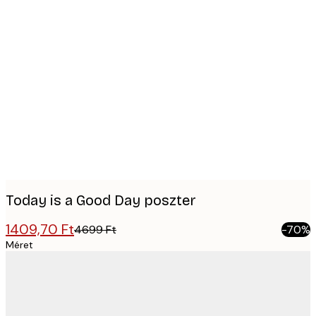
Product
images
Today is a Good Day poszter
1409,70 Ft
4699 Ft
-70%
Méret