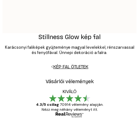
Stillness Glow kép fal
Karácsonyi faliképek gyűjteménye magyal levelekkel, rénszarvassal
és fenyőfával. Ünnepi dekoráció a falra.
KÉP FAL ÖTLETEK
Vásárlói vélemények
KIVÁLÓ
4.3/5 csillag
70914 vélemény alapján.
Nézz meg néhány véleményt itt.
Ellenőrzött vásárló
Vásárlói