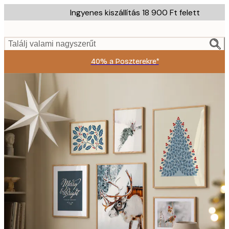
Skip
Ingyenes kiszállítás 18 900 Ft felett
to
main
content.
Találj valami nagyszerűt
40% a Poszterekre*