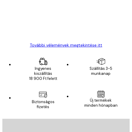
vélemények
Everything was OK!
13 máj.
Gábor P
További vélemények megtekintése itt
Ingyenes
Szállítás 3-5
kiszállítás
munkanap
18 900 Ft felett
Új termékek
Biztonságos
minden hónapban
fizetés