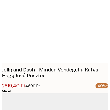
Product
images
Jolly and Dash - Minden Vendéget a Kutya
Hagy Jóvá Poszter
2819,40 Ft
4699 Ft
-40%*
Méret