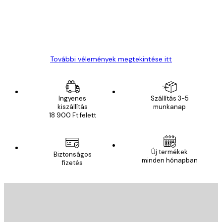
13 máj.
Gábor P
További vélemények megtekintése itt
Ingyenes
Szállítás 3-5
kiszállítás
munkanap
18 900 Ft felett
Új termékek
Biztonságos
minden hónapban
fizetés