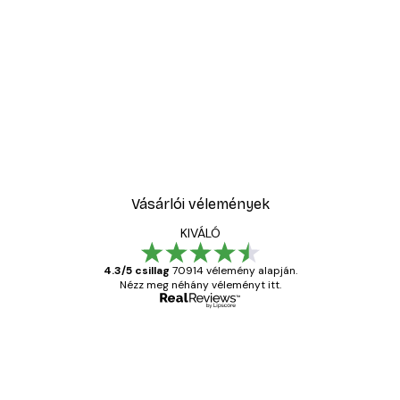
Vásárlói vélemények
KIVÁLÓ
4.3/5 csillag
70914 vélemény alapján.
Nézz meg néhány véleményt itt.
Ellenőrzött vásárló
Vásárlói
vélemények
Everything was OK!