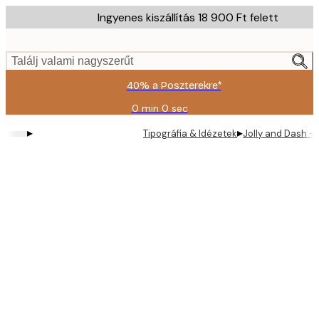
Skip
Ingyenes kiszállítás 18 900 Ft felett
to
main
content.
Találj valami nagyszerűt
40% a Poszterekre*
0 min
0 sec
Érvényes:
2026-
▸
▸
Tipográfia & Idézetek
Jolly and Dash -
08-
09