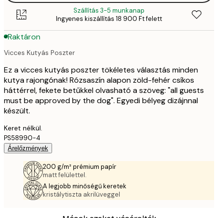
Szállítás 3-5 munkanap
Ingyenes kiszállítás 18 900 Ft felett
Raktáron
Vicces Kutyás Poszter
Ez a vicces kutyás poszter tökéletes választás minden
kutya rajongónak! Rózsaszín alapon zöld-fehér csíkos
háttérrel, fekete betűkkel olvasható a szöveg: "all guests
must be approved by the dog". Egyedi bélyeg dizájnnal
készült.
Keret nélkül.
PS58990-4
Árelőzmények
200 g/m² prémium papír
matt felülettel.
A legjobb minőségű keretek
kristálytiszta akrilüveggel