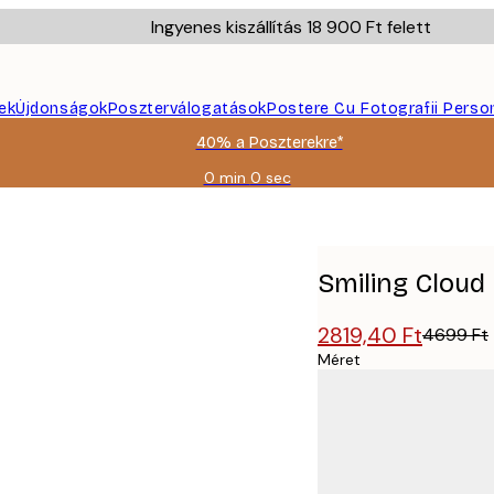
Ingyenes kiszállítás 18 900 Ft felett
ek
Újdonságok
Poszterválogatások
Postere Cu Fotografii Perso
40% a Poszterekre*
0 min
0 sec
Érvényes:
2026-
08-
09
Smiling Cloud
2819,40 Ft
4699 Ft
Méret