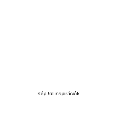
-40%*
Playful Rainbows Poster
2819,40 Ft-tól
4699 Ft
Kép fal inspirációk