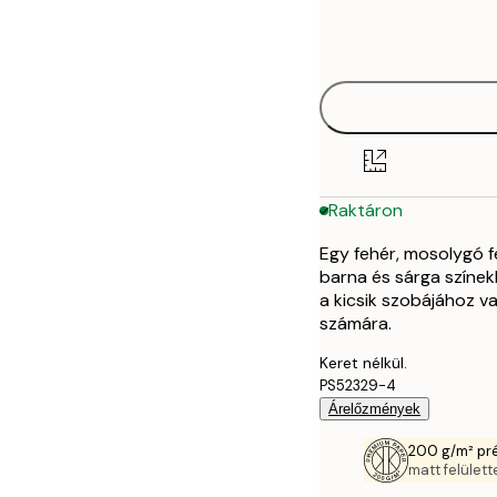
Frame
21x30 cm
options
30x40 cm
40x50 cm
50x70 cm
Raktáron
70x100 cm
Egy fehér, mosolygó f
barna és sárga színek
a kicsik szobájához va
számára.
Keret nélkül.
PS52329-4
Árelőzmények
200 g/m² pr
matt felülette