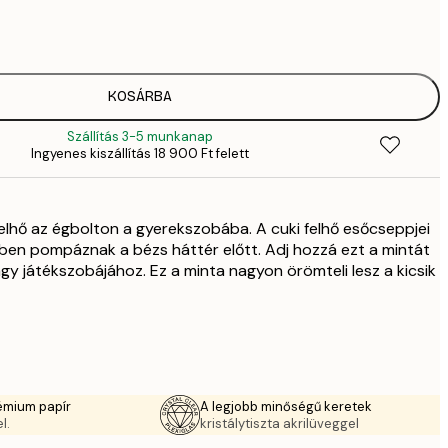
2819,
4
41
6
5558,
KOSÁRBA
9
Szállítás 3-5 munkanap
70
Ingyenes kiszállítás 18 900 Ft felett
11 
10 7
17 
elhő az égbolton a gyerekszobába. A cuki felhő esőcseppjei
ben pompáznak a bézs háttér előtt. Adj hozzá ezt a mintát
gy játékszobájához. Ez a minta nagyon örömteli lesz a kicsik
émium papír
A legjobb minőségű keretek
l.
kristálytiszta akrilüveggel