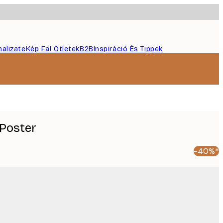
nalizate
Kép Fal Ötletek
B2B
Inspiráció És Tippek
 Poster
-40%*