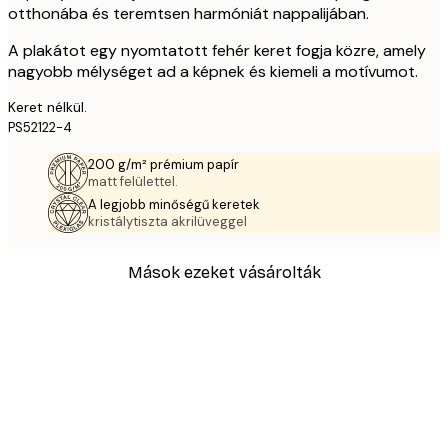
otthonába és teremtsen harmóniát nappalijában.
A plakátot egy nyomtatott fehér keret fogja közre, amely
nagyobb mélységet ad a képnek és kiemeli a motívumot.
Keret nélkül.
PS52122-4
200 g/m² prémium papír
matt felülettel.
A legjobb minőségű keretek
kristálytiszta akrilüveggel
Mások ezeket vásárolták