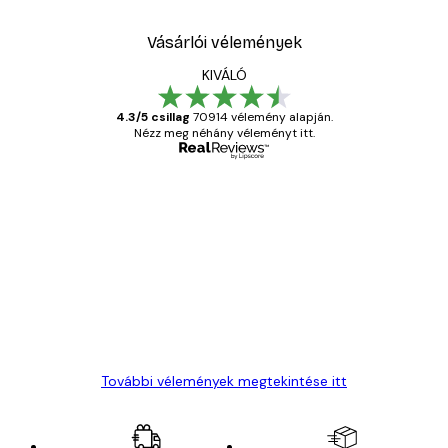
Vásárlói vélemények
KIVÁLÓ
4.3/5 csillag
70914 vélemény alapján.
Nézz meg néhány véleményt itt.
Ellenőrzött vásárló
Vásárlói
vélemények
Everything was OK!
13 máj.
Gábor P
További vélemények megtekintése itt