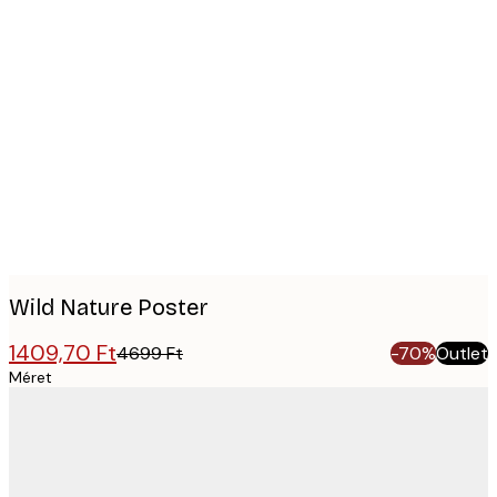
Product
images
Wild Nature Poster
1409,70 Ft
4699 Ft
-70%
Outlet
Méret