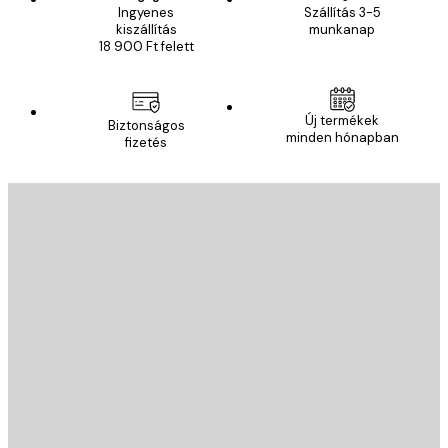
Ingyenes
Szállítás 3-5
kiszállítás
munkanap
18 900 Ft felett
Új termékek
Biztonságos
minden hónapban
fizetés
E-mail
KÜLDÉS
Áruház
Poster Store
Ügyfélszolgálat