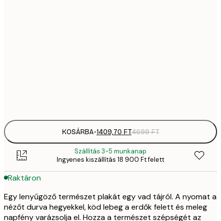
1409,
21x30 cm
4
2092,
30x40 cm
6
35
50x70 cm
11 
Frame
options
KOSÁRBA
-
1409,70 FT
4699 FT
Szállítás 3-5 munkanap
Ingyenes kiszállítás 18 900 Ft felett
Raktáron
Egy lenyűgöző természet plakát egy vad tájról. A nyomat a
nézőt durva hegyekkel, köd lebeg a erdők felett és meleg
napfény varázsolja el. Hozza a természet szépségét az