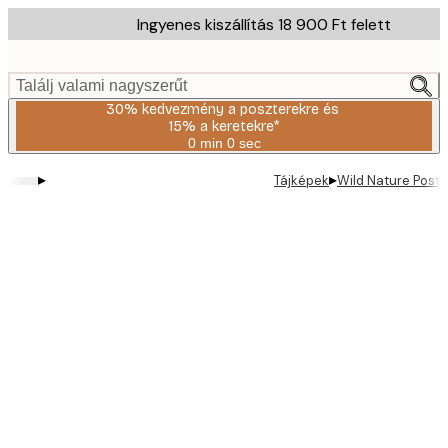
Skip
Ingyenes kiszállítás 18 900 Ft felett
to
main
content.
Találj valami nagyszerűt
30% kedvezmény a poszterekre és
15% a keretekre*
0 min
0 sec
Érvényes:
2026-
▸
▸
Tájképek
Wild Nature Poste
08-
06