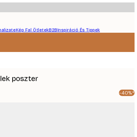
nalizate
Kép Fal Ötletek
B2B
Inspiráció És Tippek
lek poszter
-40%*