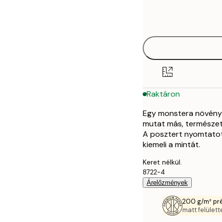
Frame
21x30 cm
options
30x40 cm
40x50 cm
50x50 cm
Raktáron
50x70 cm
Egy monstera növényt
mutat más, természet
A posztert nyomtatott
kiemeli a mintát.
Keret nélkül.
8722-4
Árelőzmények
200 g/m² pr
matt felülette