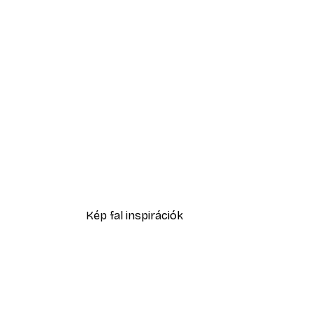
-40%*
Függő híd poszter
2819,40 Ft-tól
4699 Ft
Kép fal inspirációk