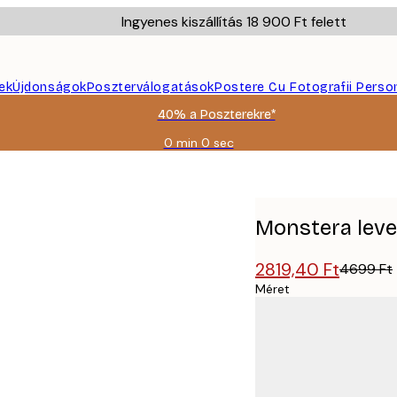
Ingyenes kiszállítás 18 900 Ft felett
ek
Újdonságok
Poszterválogatások
Postere Cu Fotografii Perso
40% a Poszterekre*
0 min
0 sec
Érvényes:
2026-
08-
09
Monstera leve
2819,40 Ft
4699 Ft
Méret