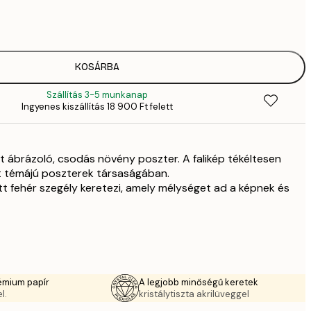
2819,
4
41
6
5558,
KOSÁRBA
9
Szállítás 3-5 munkanap
5558,
Ingyenes kiszállítás 18 900 Ft felett
9
70
11 
 ábrázoló, csodás növény poszter. A falikép tékéltesen
 témájú poszterek társaságában.
 fehér szegély keretezi, amely mélységet ad a képnek és
émium papír
A legjobb minőségű keretek
l.
kristálytiszta akrilüveggel