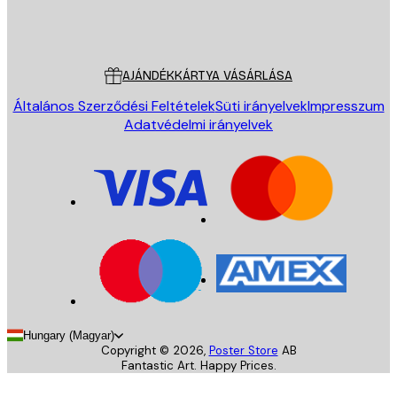
Áruház
Poster Store
Ügyfélszolgálat
AJÁNDÉKKÁRTYA VÁSÁRLÁSA
Általános Szerződési Feltételek
Süti irányelvek
Impresszum
Adatvédelmi irányelvek
Hungary (Magyar)
Copyright ©
2026
,
Poster Store
AB
Fantastic Art. Happy Prices.