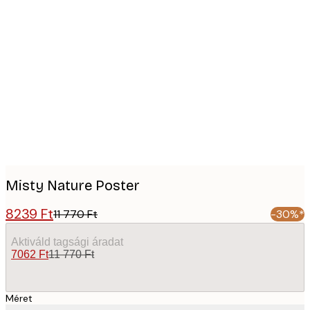
Product
images
Misty Nature Poster
8239 Ft
11 770 Ft
-30%*
Aktiváld tagsági áradat
7062 Ft
11 770 Ft
Méret