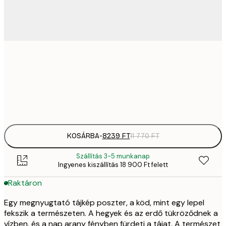
82
50x70 cm
11 
Frame
options
KOSÁRBA
-
8239 FT
11 770 FT
Szállítás 3-5 munkanap
Ingyenes kiszállítás 18 900 Ft felett
Raktáron
Egy megnyugtató tájkép poszter, a köd, mint egy lepel
fekszik a természeten. A hegyek és az erdő tükröződnek a
vízben, és a nap arany fényben fürdeti a tájat. A természet