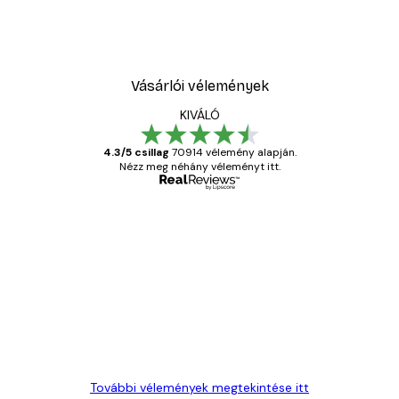
Vásárlói vélemények
KIVÁLÓ
4.3/5 csillag
70914 vélemény alapján.
Nézz meg néhány véleményt itt.
Ellenőrzött vásárló
Vásárlói
vélemények
Everything was OK!
13 máj.
Gábor P
További vélemények megtekintése itt