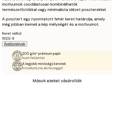
motívumok csodálatosan kombinálhatók
természetfotókkal vagy minimalista idézet poszterekkel.
A posztert egy nyomtatott fehér keret határolja, amely
még jobban kiemeli a kép mélységét és a motívumot.
Keret nélkül.
15102-8
Árelőzmények
200 g/m² prémium papír
matt felülettel.
A legjobb minőségű keretek
kristálytiszta akrilüveggel
Mások ezeket vásárolták