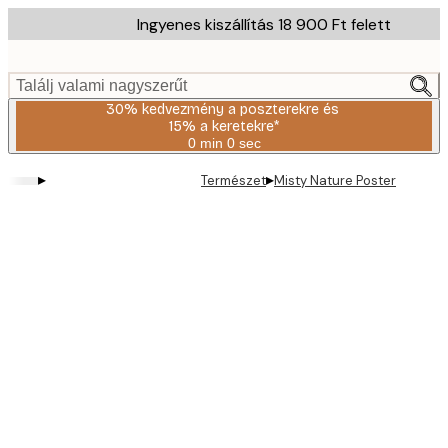
Skip
Ingyenes kiszállítás 18 900 Ft felett
to
main
content.
Találj valami nagyszerűt
30% kedvezmény a poszterekre és
15% a keretekre*
0 min
0 sec
Érvényes:
2026-
▸
▸
Természet
Misty Nature Poster
08-
06