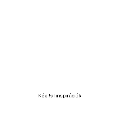
-40%*
Tengerparti napfelkelte poszt
2819,40 Ft-tól
4699 Ft
Kép fal inspirációk