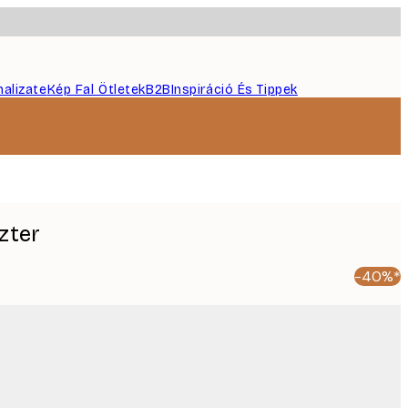
nalizate
Kép Fal Ötletek
B2B
Inspiráció És Tippek
zter
-40%*