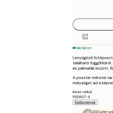
Frame
21x30 cm
options
30x40 cm
40x50 cm
50x50 cm
Raktáron
50x70 cm
Lenyűgöző fotóposzte
70x100 cm
található függőhídról
és pálmafák között. Ál
A poszter méretei tar
mélységet ad a képnek
Keret nélkül.
PS51607-4
Árelőzmények
200 g/m² pr