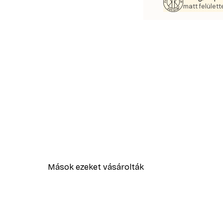
matt felülette
Mások ezeket vásárolták