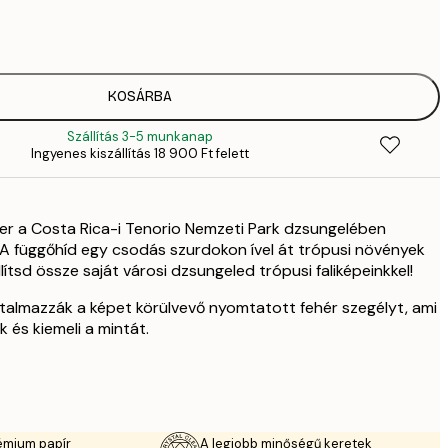
2819,
4
41
6
5558,
KOSÁRBA
9
Szállítás 3-5 munkanap
5558,
Ingyenes kiszállítás 18 900 Ft felett
9
70
11 
r a Costa Rica-i Tenorio Nemzeti Park dzsungelében
10 7
17 
. A függőhíd egy csodás szurdokon ível át trópusi növények
lítsd össze saját városi dzsungeled trópusi faliképeinkkel!
talmazzák a képet körülvevő nyomtatott fehér szegélyt, ami
 és kiemeli a mintát.
émium papír
A legjobb minőségű keretek