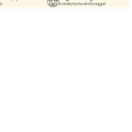
l.
kristálytiszta akrilüveggel