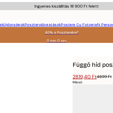
Ingyenes kiszállítás 18 900 Ft felett
ek
Újdonságok
Poszterválogatások
Postere Cu Fotografii Perso
40% a Poszterekre*
0 min
0 sec
Érvényes:
2026-
08-
09
Függő híd pos
2819,40 Ft
4699 Ft
Méret