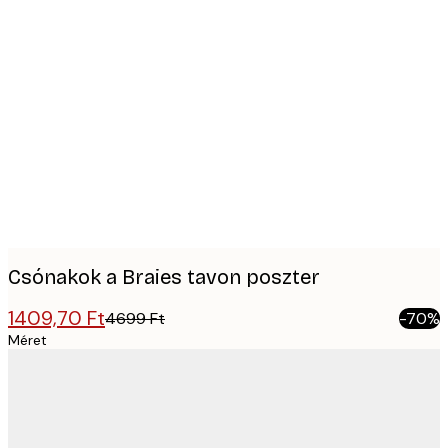
Product
images
Csónakok a Braies tavon poszter
1409,70 Ft
4699 Ft
-70%
Méret