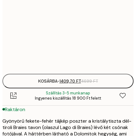
1409,
21x30 cm
4
2092,
30x40 cm
6
35
50x70 cm
11 
Frame
options
KOSÁRBA
-
1409,70 FT
4699 FT
Szállítás 3-5 munkanap
Ingyenes kiszállítás 18 900 Ft felett
Raktáron
Gyönyörű fekete-fehér tájkép poszter a kristálytiszta dél-
tiroli Braies tavon (olaszul Lago di Braies) lévő két csónak
fotójával. A háttérben látható a Dolomitok hegység, ami