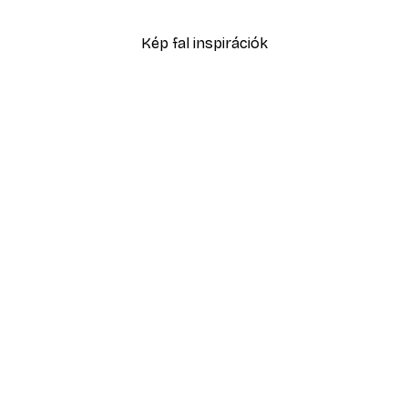
1601,60 Ft-tól
2288 Ft
Kép fal inspirációk