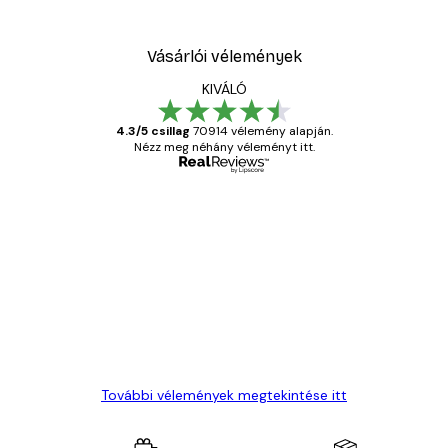
Vásárlói vélemények
KIVÁLÓ
4.3/5 csillag
70914 vélemény alapján.
Nézz meg néhány véleményt itt.
Ellenőrzött vásárló
Vásárlói
vélemények
Everything was OK!
13 máj.
Gábor P
További vélemények megtekintése itt