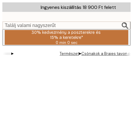
Skip
Ingyenes kiszállítás 18 900 Ft felett
to
main
content.
Találj valami nagyszerűt
30% kedvezmény a poszterekre és
15% a keretekre*
0 min
0 sec
Érvényes:
2026-
▸
▸
Természet
Csónakok a Braies tavon po
08-
06