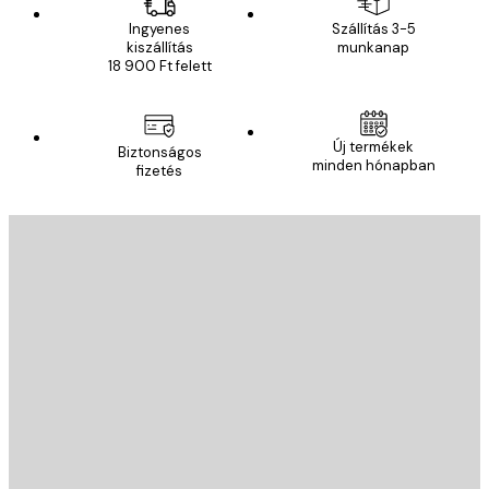
Ingyenes
Szállítás 3-5
kiszállítás
munkanap
18 900 Ft felett
Új termékek
Biztonságos
minden hónapban
fizetés
E-mail
KÜLDÉS
Áruház
Poster Store