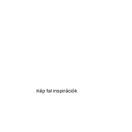
-40%*
Jonas Loose - Ha Madár Lenn
2877 Ft-tól
4795 Ft
Kép fal inspirációk