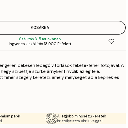
2819,
4
41
6
5558,
KOSÁRBA
9
Szállítás 3-5 munkanap
70
Ingyenes kiszállítás 18 900 Ft felett
11 
10 7
17 
ngeren békésen lebegő vitorlások fekete-fehér fotójával. A
hegy sziluettje szürke árnyként nyúlik az ég felé.
 fehér szegély keretezi, amely mélységet ad a képnek és
émium papír
A legjobb minőségű keretek
l.
kristálytiszta akrilüveggel