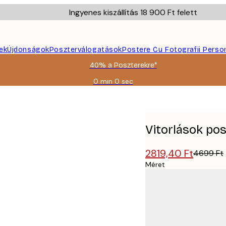
Ingyenes kiszállítás 18 900 Ft felett
ek
Újdonságok
Poszterválogatások
Postere Cu Fotografii Perso
40% a Poszterekre*
0 min
0 sec
Érvényes:
2026-
08-
09
Vitorlások po
2819,40 Ft
4699 Ft
Méret