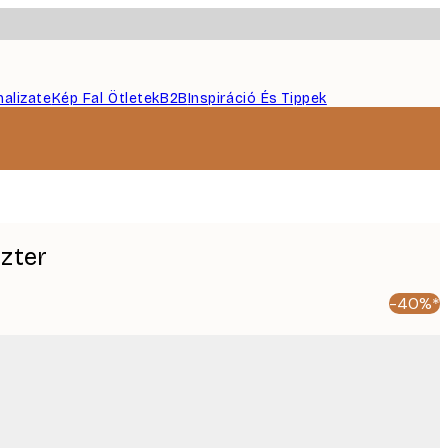
nalizate
Kép Fal Ötletek
B2B
Inspiráció És Tippek
szter
-40%*