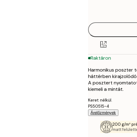
Frame
21x30 cm
options
30x40 cm
40x50 cm
50x70 cm
Raktáron
70x100 cm
Harmonikus poszter te
háttérben kirajzolódó 
A posztert nyomtatott
kiemeli a mintát.
Keret nélkül.
PS50515-4
Árelőzmények
200 g/m² pr
matt felülette