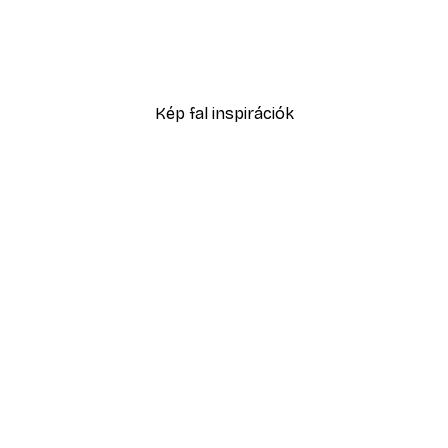
Füves homokdűne poszte
2819,40 Ft-tól
4699 Ft
Kép fal inspirációk