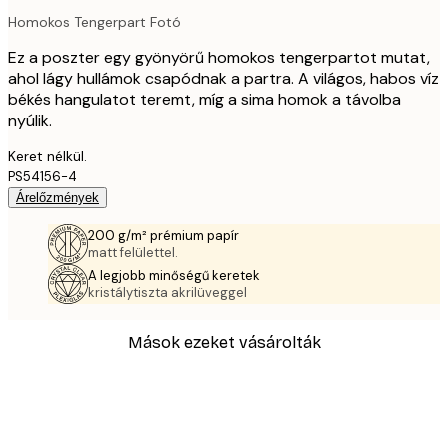
Homokos Tengerpart Fotó
Ez a poszter egy gyönyörű homokos tengerpartot mutat,
ahol lágy hullámok csapódnak a partra. A világos, habos víz
békés hangulatot teremt, míg a sima homok a távolba
nyúlik.
Keret nélkül.
PS54156-4
Árelőzmények
200 g/m² prémium papír
matt felülettel.
A legjobb minőségű keretek
kristálytiszta akrilüveggel
Mások ezeket vásárolták