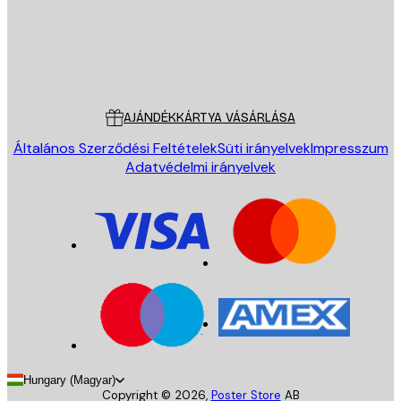
Áruház
Poster Store
Ügyfélszolgálat
AJÁNDÉKKÁRTYA VÁSÁRLÁSA
Általános Szerződési Feltételek
Süti irányelvek
Impresszum
Adatvédelmi irányelvek
Hungary (Magyar)
Copyright ©
2026
,
Poster Store
AB