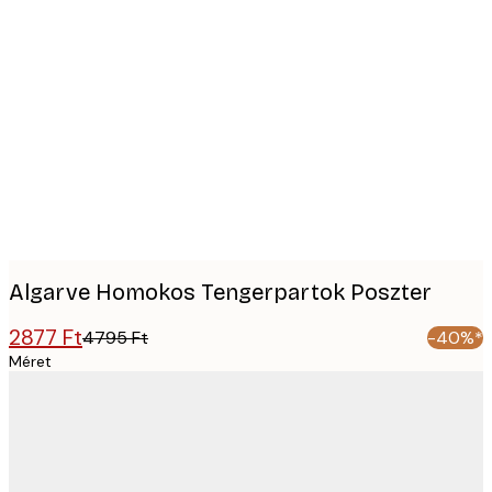
Product
images
Algarve Homokos Tengerpartok Poszter
2877 Ft
4795 Ft
-40%*
Méret