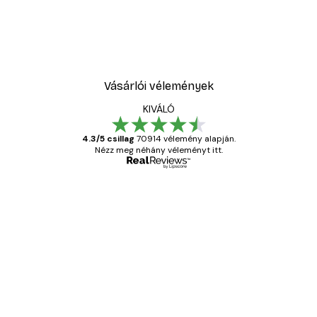
Vásárlói vélemények
KIVÁLÓ
4.3/5 csillag
70914 vélemény alapján.
Nézz meg néhány véleményt itt.
Ellenőrzött vásárló
Vásárlói
vélemények
Everything was OK!
13 máj.
Gábor P