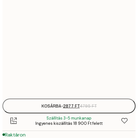
28
21x30 cm
4
4642,
30x40 cm
7
5885,
40x50 cm
9
5885,
50x50 cm
9
8370,
50x70 cm
13 
Frame
options
KOSÁRBA
-
2877 FT
4795 FT
Szállítás 3-5 munkanap
Ingyenes kiszállítás 18 900 Ft felett
Raktáron