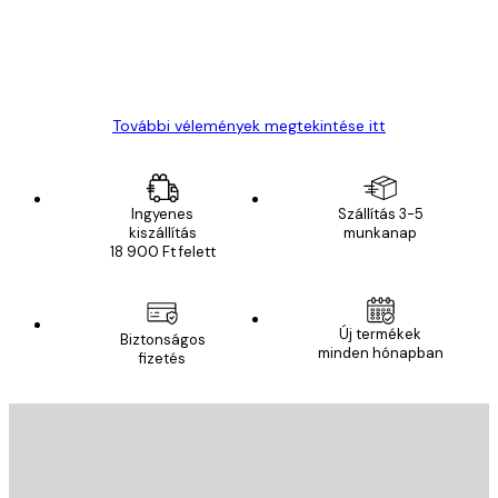
13 máj.
Gábor P
További vélemények megtekintése itt
Ingyenes
Szállítás 3-5
kiszállítás
munkanap
18 900 Ft felett
Új termékek
Biztonságos
minden hónapban
fizetés