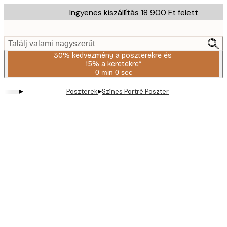
Skip
Ingyenes kiszállítás 18 900 Ft felett
to
main
content.
Találj valami nagyszerűt
30% kedvezmény a poszterekre és
15% a keretekre*
0 min
0 sec
Érvényes:
2026-
▸
▸
Poszterek
Színes Portré Poszter
08-
06