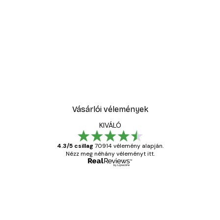
-30%*
ell No1 poszter
Sex and the City™ - Cosm
5416,60 Ft-tól
7738 Ft
Vásárlói vélemények
KIVÁLÓ
4.3/5 csillag
70914 vélemény alapján.
Nézz meg néhány véleményt itt.
Ellenőrzött vásárló
Vásárlói
vélemények
Everything was OK!