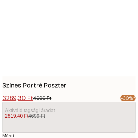
Product
images
Színes Portré Poszter
3289,30 Ft
4699 Ft
-30%*
Aktiváld tagsági áradat
2819,40 Ft
4699 Ft
Méret