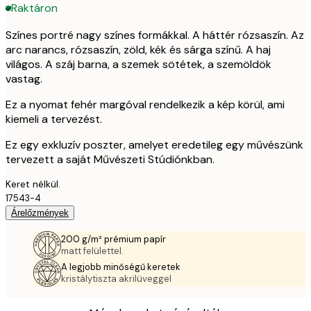
Raktáron
Színes portré nagy színes formákkal. A háttér rózsaszín. Az
arc narancs, rózsaszín, zöld, kék és sárga színű. A haj
világos. A száj barna, a szemek sötétek, a szemöldök
vastag.
Ez a nyomat fehér margóval rendelkezik a kép körül, ami
kiemeli a tervezést.
Ez egy exkluzív poszter, amelyet eredetileg egy művészünk
tervezett a saját Művészeti Stúdiónkban.
Keret nélkül.
17543-4
Árelőzmények
200 g/m² prémium papír
matt felülettel.
A legjobb minőségű keretek
kristálytiszta akrilüveggel