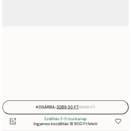
3289,
21x30 cm
4
4882,
30x40 cm
6
82
50x70 cm
11 
Frame
options
KOSÁRBA
-
3289,30 FT
4699 FT
Szállítás 3-5 munkanap
Ingyenes kiszállítás 18 900 Ft felett