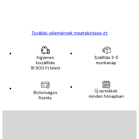
13 máj.
Gábor P
További vélemények megtekintése itt
Ingyenes
Szállítás 3-5
kiszállítás
munkanap
18 900 Ft felett
Új termékek
Biztonságos
minden hónapban
fizetés