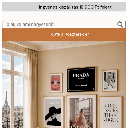
Skip
Ingyenes kiszállítás 18 900 Ft felett
to
main
content.
Találj valami nagyszerűt
40% a Poszterekre*