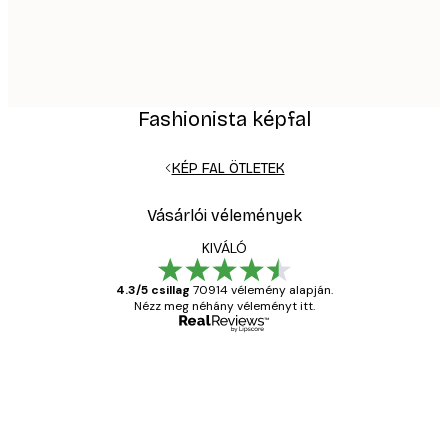
Fashionista képfal
KÉP FAL ÖTLETEK
Vásárlói vélemények
KIVÁLÓ
4.3/5 csillag
70914 vélemény alapján.
Nézz meg néhány véleményt itt.
Ellenőrzött vásárló
Vásárlói
vélemények
Everything was OK!