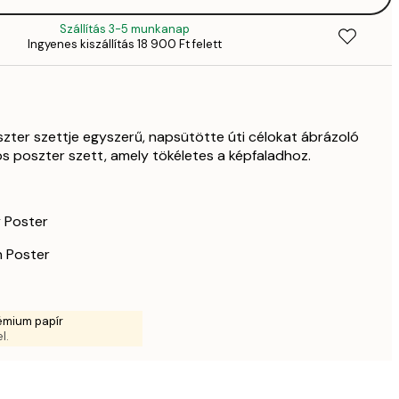
9
Szállítás 3-5 munkanap
69
Ingyenes kiszállítás 18 900 Ft felett
13 
92
18 
11 7
23 
zter szettje egyszerű, napsütötte úti célokat ábrázoló
kos poszter szett, amely tökéletes a képfaladhoz.
y Poster
n Poster
émium papír
l.