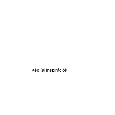
-30%*
Botanical Lines No1 Poster
3289,30 Ft-tól
4699 Ft
Kép fal inspirációk