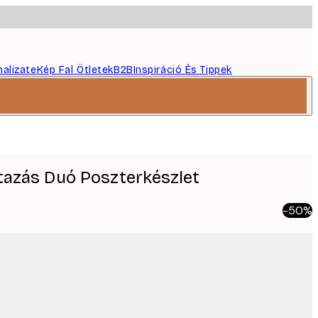
nalizate
Kép Fal Ötletek
B2B
Inspiráció És Tippek
tazás Duó Poszterkészlet
-50%