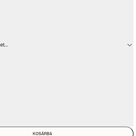
t...
KOSÁRBA
46