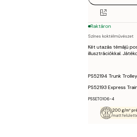
21x30 cm
30x40 cm
Raktáron
40x50 cm
Színes koktélművészet
50x70 cm
Két utazás témájú pos
illusztrációkkal. Játé
PS52194 Trunk Trolle
PS52193 Express Trai
PSSET0106-4
200 g/m² pr
matt felülette