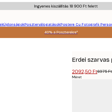
Ingyenes kiszállítás 18 900 Ft felett
ek
Újdonságok
Poszterválogatások
Postere Cu Fotografii Perso
40% a Poszterekre*
Erdei szarvas
2092,50 Ft
6975 Ft
Méret