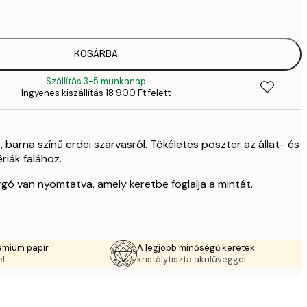
6
35
11 
KOSÁRBA
Szállítás 3-5 munkanap
Ingyenes kiszállítás 18 900 Ft felett
 barna színű erdei szarvasról. Tökéletes poszter az állat- és
riák falához.
gó van nyomtatva, amely keretbe foglalja a mintát.
émium papír
A legjobb minőségű keretek
l.
kristálytiszta akrilüveggel