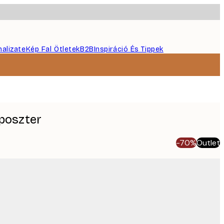
nalizate
Kép Fal Ötletek
B2B
Inspiráció És Tippek
 poszter
-70%
Outlet