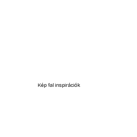
-40%*
Oh baby it's a wild world posz
1372,80 Ft-tól
2288 Ft
Kép fal inspirációk