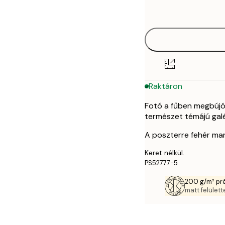
options
50x70 cm
Raktáron
Fotó a fűben megbújó,
természet témájú galé
A poszterre fehér mar
Keret nélkül.
PS52777-5
200 g/m² pr
matt felülette