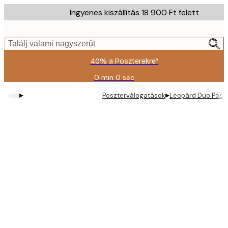
Skip
Ingyenes kiszállítás 18 900 Ft felett
to
main
content.
Találj valami nagyszerűt
40% a Poszterekre*
0 min
0 sec
Érvényes:
2026-
▸
▸
Poszterválogatások
Leopárd Duo Poszt
08-
09