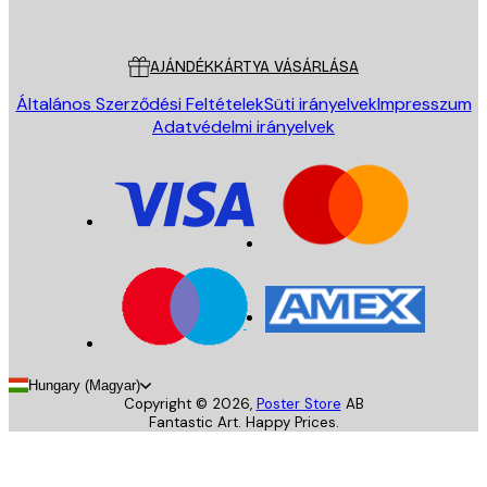
Poster Store
Ügyfélszolgálat
AJÁNDÉKKÁRTYA VÁSÁRLÁSA
Általános Szerződési Feltételek
Süti irányelvek
Impresszum
Adatvédelmi irányelvek
Hungary (Magyar)
Copyright ©
2026
,
Poster Store
AB
Fantastic Art. Happy Prices.