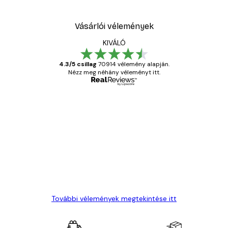
Vásárlói vélemények
KIVÁLÓ
4.3/5 csillag
70914 vélemény alapján.
Nézz meg néhány véleményt itt.
Ellenőrzött vásárló
Vásárlói
vélemények
Everything was OK!
13 máj.
Gábor P
További vélemények megtekintése itt