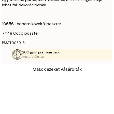
lehet fali dekorációdnak.
10656 Leopard közelről poszter
7448 Coco poszter
PSSET0089-5
200 g/m² prémium papír
matt felülettel.
Mások ezeket vásárolták