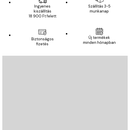
Ingyenes
Szállítás 3-5
kiszállítás
munkanap
18 900 Ft felett
Új termékek
Biztonságos
minden hónapban
fizetés
E-mail
KÜLDÉS
Áruház