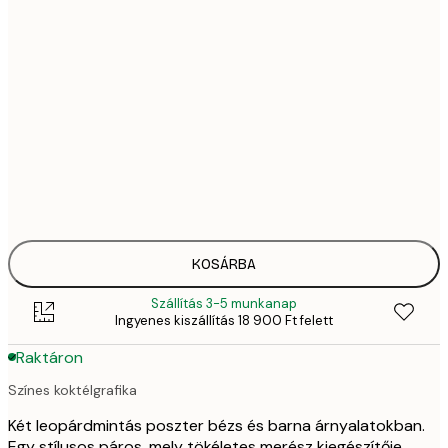
69
30x40 cm
13 
92
40x50 cm
18 
92
50x50 cm
18 
11 7
50x70 cm
23 
17 8
70x100 cm
35 
KOSÁRBA
Szállítás 3-5 munkanap
Ingyenes kiszállítás 18 900 Ft felett
Raktáron
Színes koktélgrafika
Két leopárdmintás poszter bézs és barna árnyalatokban.
Egy stílusos páros, mely tökéletes merész kiegészítője