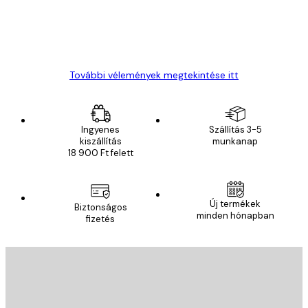
13 máj.
Gábor P
További vélemények megtekintése itt
Ingyenes
Szállítás 3-5
kiszállítás
munkanap
18 900 Ft felett
Új termékek
Biztonságos
minden hónapban
fizetés