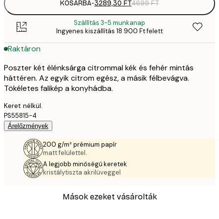
KOSÁRBA
-
3289,30 FT
4699 FT
Szállítás 3-5 munkanap
Ingyenes kiszállítás 18 900 Ft felett
Raktáron
Poszter két élénksárga citrommal kék és fehér mintás
háttéren. Az egyik citrom egész, a másik félbevágva.
Tökéletes falikép a konyhádba.
Keret nélkül.
PS55815-4
Árelőzmények
200 g/m² prémium papír
matt felülettel.
A legjobb minőségű keretek
kristálytiszta akrilüveggel
Mások ezeket vásárolták