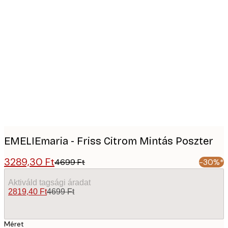
Product
images
EMELIEmaria - Friss Citrom Mintás Poszter
3289,30 Ft
4699 Ft
-30%*
Aktiváld tagsági áradat
2819,40 Ft
4699 Ft
Méret