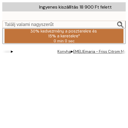
Skip
Ingyenes kiszállítás 18 900 Ft felett
to
main
content.
Találj valami nagyszerűt
30% kedvezmény a poszterekre és
15% a keretekre*
0 min
0 sec
Érvényes:
2026-
▸
▸
Konyha
EMELIEmaria - Friss Citrom Min
08-
06