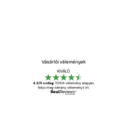
Vásárlói vélemények
KIVÁLÓ
4.3/5 csillag
70914 vélemény alapján.
Nézz meg néhány véleményt itt.
Ellenőrzött vásárló
Vásárlói
vélemények
Everything was OK!