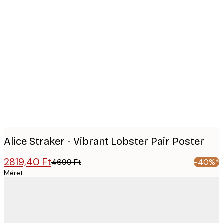
Product
images
Alice Straker - Vibrant Lobster Pair Poster
2819,40 Ft
4699 Ft
-40%*
Méret