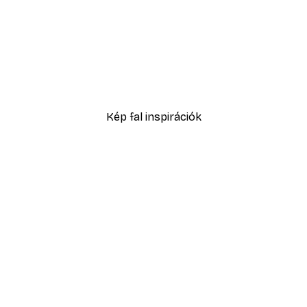
-40%*
 Csésze Poszter
Daruk az esőerdőben pos
4185 Ft-tól
6975 Ft
Kép fal inspirációk