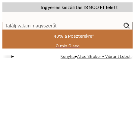
Skip
Ingyenes kiszállítás 18 900 Ft felett
to
main
content.
Találj valami nagyszerűt
40% a Poszterekre*
0 min
0 sec
Érvényes:
2026-
▸
▸
Konyha
Alice Straker - Vibrant Lobster
08-
09