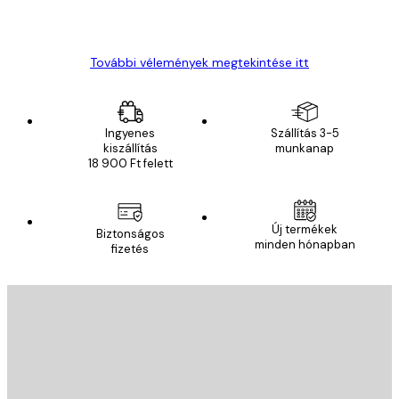
13 máj.
Gábor P
További vélemények megtekintése itt
Ingyenes
Szállítás 3-5
kiszállítás
munkanap
18 900 Ft felett
Új termékek
Biztonságos
minden hónapban
fizetés
E-mail