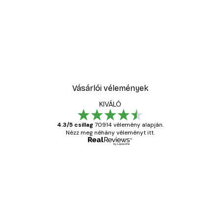
Vásárlói vélemények
KIVÁLÓ
4.3/5 csillag
70914 vélemény alapján.
Nézz meg néhány véleményt itt.
Ellenőrzött vásárló
Vásárlói
vélemények
Everything was OK!