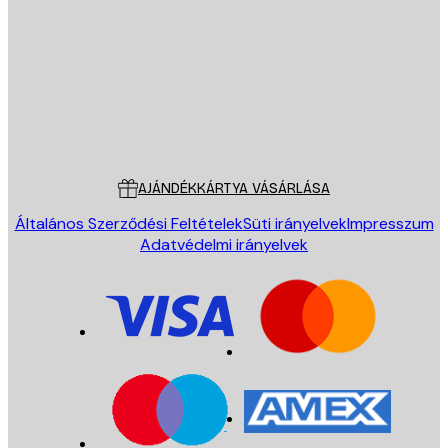
KÜLDÉS
Áruház
Poster Store
Ügyfélszolgálat
AJÁNDÉKKÁRTYA VÁSÁRLÁSA
Általános Szerződési Feltételek
Süti irányelvek
Impresszum
Adatvédelmi irányelvek