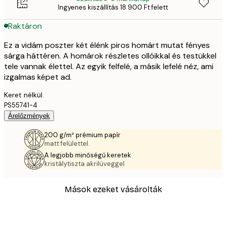
Ingyenes kiszállítás 18 900 Ft felett
Raktáron
Ez a vidám poszter két élénk piros homárt mutat fényes
sárga háttéren. A homárok részletes ollóikkal és testükkel
tele vannak élettel. Az egyik felfelé, a másik lefelé néz, ami
izgalmas képet ad.
Keret nélkül.
PS55741-4
Árelőzmények
200 g/m² prémium papír
matt felülettel.
A legjobb minőségű keretek
kristálytiszta akrilüveggel
Mások ezeket vásárolták