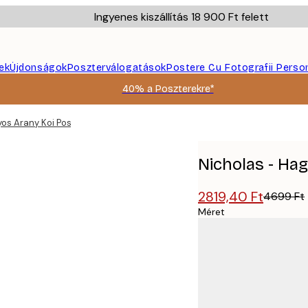
Ingyenes kiszállítás 18 900 Ft felett
ek
Újdonságok
Poszterválogatások
Postere Cu Fotografii Perso
40% a Poszterekre*
os Arany Koi Poszter
Nicholas - Ha
2819,40 Ft
4699 Ft
Méret