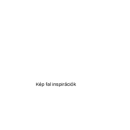
-40%*
Daruk az esőerdőben poszter
4185 Ft-tól
6975 Ft
Kép fal inspirációk