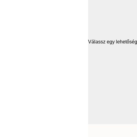
Válassz egy lehetősége
Frame
21x30 cm