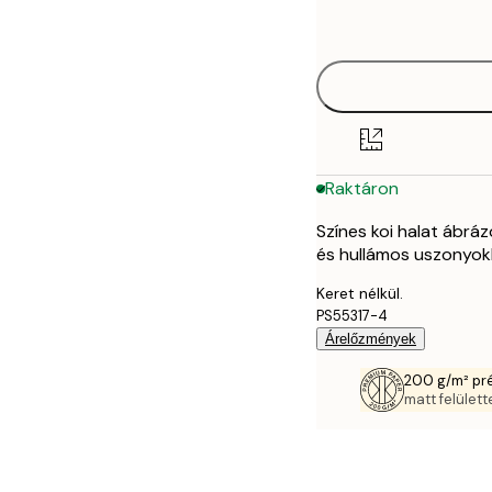
options
30x40 cm
40x50 cm
50x70 cm
Raktáron
70x100 cm
Színes koi halat ábráz
és hullámos uszonyokka
Keret nélkül.
PS55317-4
Árelőzmények
200 g/m² pr
matt felülette