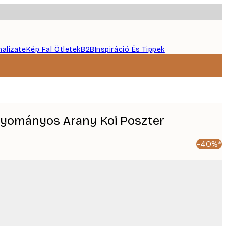
nalizate
Kép Fal Ötletek
B2B
Inspiráció És Tippek
gyományos Arany Koi Poszter
-40%*