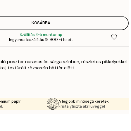
4
41
6
5558,
KOSÁRBA
9
Szállítás 3-5 munkanap
70
Ingyenes kiszállítás 18 900 Ft felett
11 
10 7
17 
oló poszter narancs és sárga színben, részletes pikkelyekkel
l, textúrált rózsaszín háttér előtt.
émium papír
A legjobb minőségű keretek
l.
kristálytiszta akrilüveggel