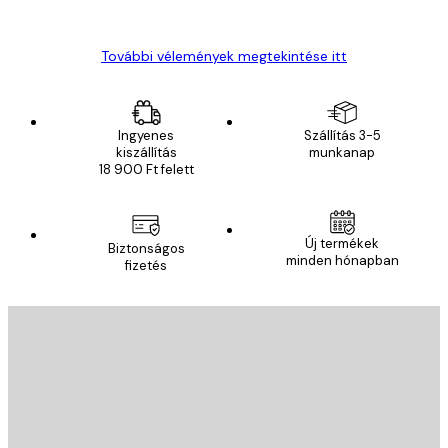
Gábor P
További vélemények megtekintése itt
Ingyenes
Szállítás 3-5
kiszállítás
munkanap
18 900 Ft felett
Új termékek
Biztonságos
minden hónapban
fizetés
E-mail