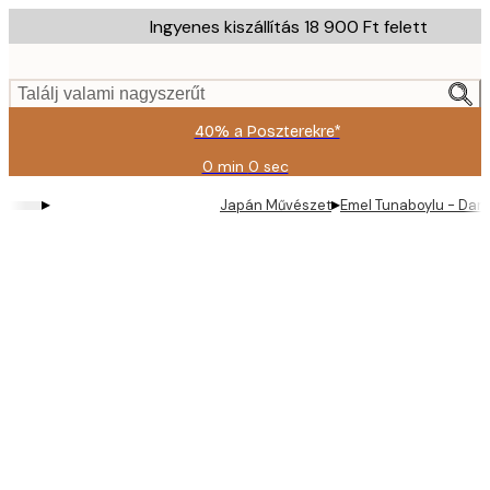
Skip
Ingyenes kiszállítás 18 900 Ft felett
to
main
content.
Találj valami nagyszerűt
40% a Poszterekre*
0 min
0 sec
Érvényes:
2026-
▸
▸
Japán Művészet
Emel Tunaboylu - Dar
08-
09