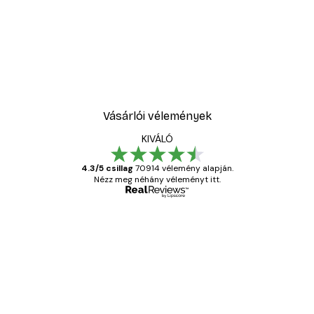
Vásárlói vélemények
KIVÁLÓ
4.3/5 csillag
70914 vélemény alapján.
Nézz meg néhány véleményt itt.
Ellenőrzött vásárló
Vásárlói
vélemények
Everything was OK!
13 máj.