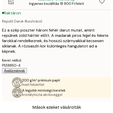
Ingyenes kiszállítás 18 900 Ft felett
Raktáron
Repülő Daruk Illusztráció
Ez a szép poszter három fehér darut mutat, amint
repülnek zöld háttér előtt. A madarak piros fejjel és fekete
farokkal rendelkeznek, és hosszú szárnyaikkal kecsesen
siklanak. A rózsaszín kör különleges hangulatot ad a
képnek.
Keret nélkül.
PS58850-4
Árelőzmények
200 g/m² prémium papír
matt felülettel.
A legjobb minőségű keretek
kristálytiszta akrilüveggel
Mások ezeket vásárolták