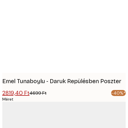
Product
images
Emel Tunaboylu - Daruk Repülésben Poszter
2819,40 Ft
4699 Ft
-40%*
Méret