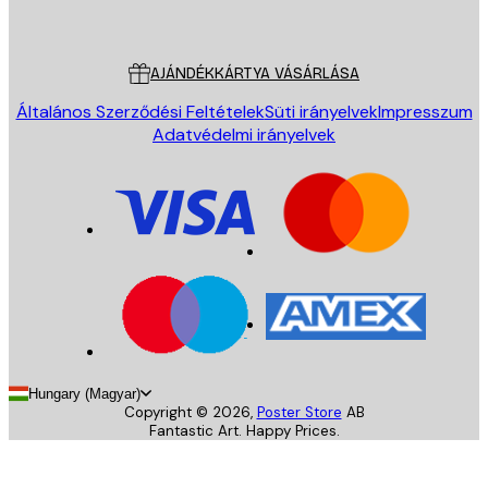
Poster Store
Ügyfélszolgálat
AJÁNDÉKKÁRTYA VÁSÁRLÁSA
Általános Szerződési Feltételek
Süti irányelvek
Impresszum
Adatvédelmi irányelvek
Hungary (Magyar)
Copyright ©
2026
,
Poster Store
AB
Fantastic Art. Happy Prices.