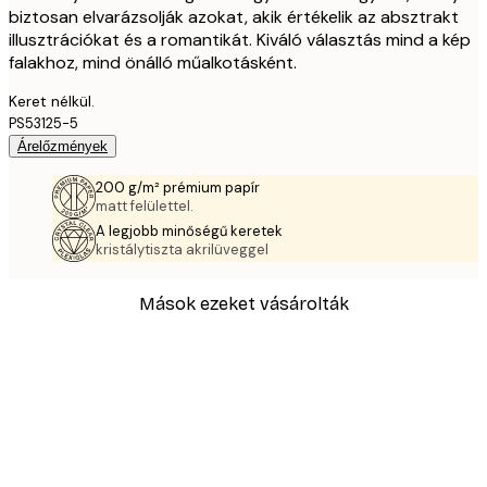
biztosan elvarázsolják azokat, akik értékelik az absztrakt
illusztrációkat és a romantikát. Kiváló választás mind a kép
falakhoz, mind önálló műalkotásként.
Keret nélkül.
PS53125-5
Árelőzmények
200 g/m² prémium papír
matt felülettel.
A legjobb minőségű keretek
kristálytiszta akrilüveggel
Mások ezeket vásárolták