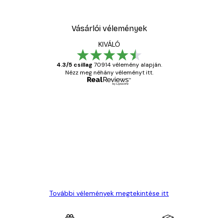
Vásárlói vélemények
KIVÁLÓ
4.3/5 csillag
70914 vélemény alapján.
Nézz meg néhány véleményt itt.
Ellenőrzött vásárló
Vásárlói
vélemények
Everything was OK!
13 máj.
Gábor P
További vélemények megtekintése itt