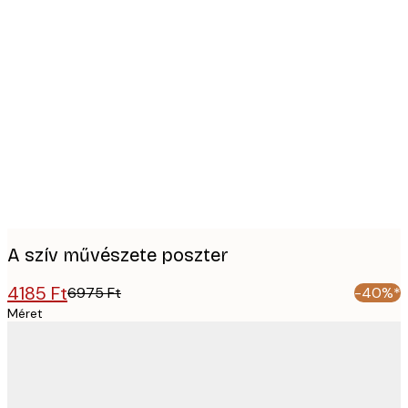
Product
images
A szív művészete poszter
4185 Ft
6975 Ft
-40%*
Méret