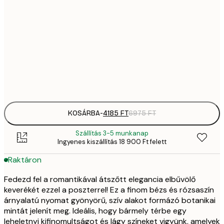
41
30x40 cm
6
70
50x70 cm
11 
Frame
options
KOSÁRBA
-
4185 FT
6975 FT
Szállítás 3-5 munkanap
Ingyenes kiszállítás 18 900 Ft felett
Raktáron
Fedezd fel a romantikával átszőtt elegancia elbűvölő
keverékét ezzel a poszterrel! Ez a finom bézs és rózsaszín
árnyalatú nyomat gyönyörű, szív alakot formázó botanikai
mintát jelenít meg. Ideális, hogy bármely térbe egy
leheletnyi kifinomultságot és lágy színeket vigyünk, amelyek