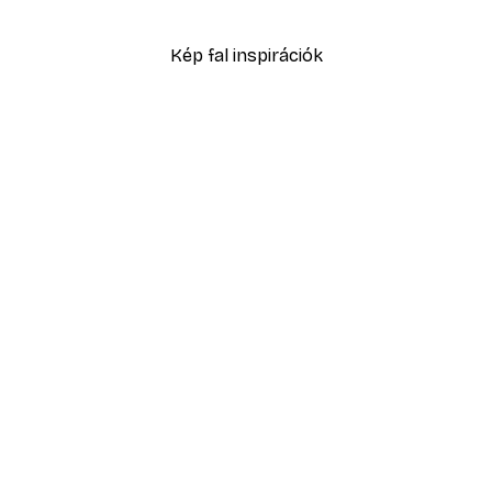
4185 Ft-tól
6975 Ft
Kép fal inspirációk