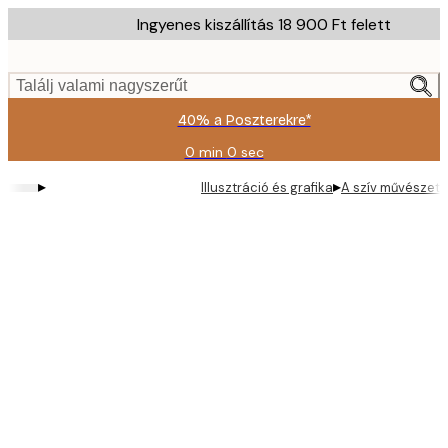
Skip
Ingyenes kiszállítás 18 900 Ft felett
to
main
content.
Találj valami nagyszerűt
40% a Poszterekre*
0 min
0 sec
Érvényes:
2026-
▸
▸
Illusztráció és grafika
A szív művészete
08-
09